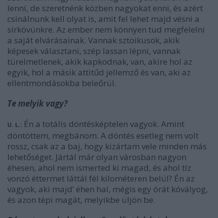
lenni, de szeretnénk közben nagyokat enni, és azért
csinálnunk kell olyat is, amit fel lehet majd vésni a
sírkövünkre. Az ember nem könnyen tud megfelelni
a saját elvárásainak. Vannak sztoikusok, akik
képesek választani, szép lassan lépni, vannak
türelmetlenek, akik kapkodnak, van, akire hol az
egyik, hol a másik attitűd jellemző és van, aki az
ellentmondásokba beleőrül.
Te melyik vagy?
Én a totális döntésképtelen vagyok. Amint
U. L.:
döntöttem, megbánom. A döntés esetleg nem volt
rossz, csak az a baj, hogy kizártam vele minden más
lehetőséget. Jártál már olyan városban nagyon
éhesen, ahol nem ismerted ki magad, és ahol tíz
vonzó éttermet láttál fél kilométeren belül? Én az
vagyok, aki majd’ éhen hal, mégis egy órát kóvályog,
és azon tépi magát, melyikbe üljön be.