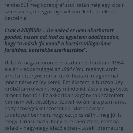
rendezőül meg koreográfusul, talán még egy kicsit
színészül is, de egyik nyelvet sem kell perfektül
beszélnie.
Csak a külföldit... De neked ez nem okozhatott
gondot, hiszen azt írod az egyetemi adatlapodon,
hogy
“a másik ‘fő vonal’ a kortárs világdráma
fordítása, kötetekbe szerkesztése”.
U. L.:
A magam örömére kezdtem el fordítani 1984
elején – éppenséggel az
1984
című regényt, amit
arról a bizonyos római útról hoztam magammal;
innen nézve ez így kerek. Emlékszem, a buszon úgy
próbáltam olvasni, hogy mindenki lássa a nagybetűs
címet a borítón. Ez akkoriban vagánynak számított,
bár nem volt veszélyes. Szóval korán rákaptam arra,
hogy szövegekkel szöszöljek. Másodévesen
tudatosult bennem, hogy ezt jó csinálni, meg jól is
megy. Óriási mázli, hogy erre ráéreztem, mert ha
valaki – nagy-nagy idézőjelben – „csak” dramaturg,