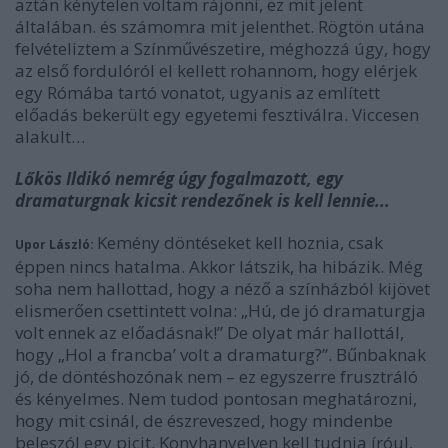
aztán kénytelen voltam rájönni, ez mit jelent
általában. és számomra mit jelenthet. Rögtön utána
felvételiztem a Színművészetire, méghozzá úgy, hogy
az első fordulóról el kellett rohannom, hogy elérjek
egy Rómába tartó vonatot, ugyanis az említett
előadás bekerült egy egyetemi fesztiválra. Viccesen
alakult…
Lőkös Ildikó nemrég úgy fogalmazott, egy
dramaturgnak kicsit rendezőnek is kell lennie...
Kemény döntéseket kell hoznia, csak
Upor László:
éppen nincs hatalma. Akkor látszik, ha hibázik. Még
soha nem hallottad, hogy a néző a színházból kijövet
elismerően csettintett volna: „Hú, de jó dramaturgja
volt ennek az előadásnak!” De olyat már hallottál,
hogy „Hol a francba’ volt a dramaturg?”. Bűnbaknak
jó, de döntéshozónak nem – ez egyszerre frusztráló
és kényelmes. Nem tudod pontosan meghatározni,
hogy mit csinál, de észreveszed, hogy mindenbe
beleszól egy picit. Konyhanyelven kell tudnia íróul,