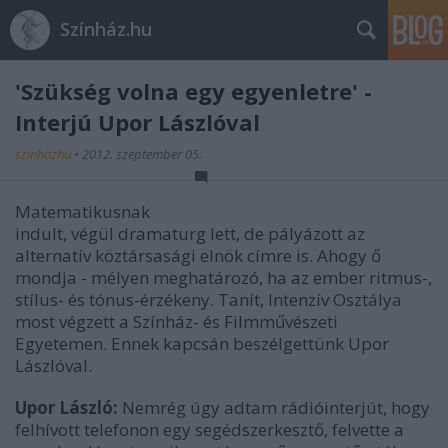
Színház.hu
'Szükség volna egy egyenletre' -
Interjú Upor Lászlóval
szinhazhu
•
2012. szeptember 05.
Matematikusnak
indult, végül dramaturg lett, de pályázott az
alternatív köztársasági elnök címre is. Ahogy ő
mondja - mélyen meghatározó, ha az ember ritmus-,
stílus- és tónus-érzékeny. Tanít, Intenzív Osztálya
most végzett a Színház- és Filmművészeti
Egyetemen. Ennek kapcsán beszélgettünk Upor
Lászlóval.
Upor László:
Nemrég úgy adtam rádióinterjút, hogy
felhívott telefonon egy segédszerkesztő, felvette a