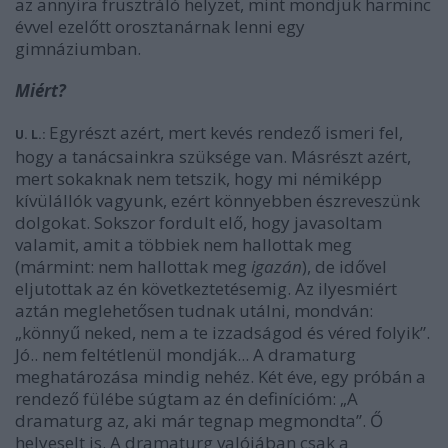
az annyira frusztráló helyzet, mint mondjuk harminc
évvel ezelőtt orosztanárnak lenni egy
gimnáziumban.
Miért?
Egyrészt azért, mert kevés rendező ismeri fel,
U. L.:
hogy a tanácsainkra szüksége van. Másrészt azért,
mert sokaknak nem tetszik, hogy mi némiképp
kívülállók vagyunk, ezért könnyebben észreveszünk
dolgokat. Sokszor fordult elő, hogy javasoltam
valamit, amit a többiek nem hallottak meg
(mármint: nem hallottak meg
igazán
), de idővel
eljutottak az én következtetésemig. Az ilyesmiért
aztán meglehetősen tudnak utálni, mondván:
„könnyű neked, nem a te izzadságod és véred folyik”.
Jó.. nem feltétlenül mondják... A dramaturg
meghatározása mindig nehéz. Két éve, egy próbán a
rendező fülébe súgtam az én definícióm: „A
dramaturg az, aki már tegnap megmondta”. Ő
helyeselt is. A dramaturg valójában csak a