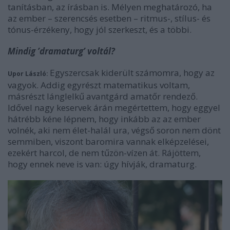
tanításban, az írásban is. Mélyen meghatározó, ha
az ember – szerencsés esetben – ritmus-, stílus- és
tónus-érzékeny, hogy jól szerkeszt, és a többi.
Mindig ’dramaturg’ voltál?
Egyszercsak kiderült számomra, hogy az
Upor László:
vagyok. Addig egyrészt matematikus voltam,
másrészt lánglelkű avantgárd amatőr rendező.
Idővel nagy keservek árán megértettem, hogy eggyel
hátrébb kéne lépnem, hogy inkább az az ember
volnék, aki nem élet-halál ura, végső soron nem dönt
semmiben, viszont baromira vannak elképzelései,
ezekért harcol, de nem tűzön-vízen át. Rájöttem,
hogy ennek neve is van: úgy hívják, dramaturg.