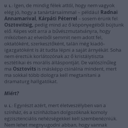
Igen, de mindig félek attól, hogy nem vagyok
U. L.:
elég jó, hogy a tanártársaimmal – például
Radnai
Annamarival
,
Kárpáti Péterrel
– sosem érünk fel
Osztovitsig,
pedig mind az ő köpönyegéből bújtunk
elő. Képes volt arra a bűvészmutatványra, hogy
miközben az elveiből semmit nem adott fel,
oktatóként, szerkesztőként, talán még kiadó-
igazgatóként is át tudta lépni a saját árnyékát. Soha
nem éreztük korlátozónak az ő kristálytiszta
esztétikai és morális álláspontját. De valószínűleg
ma
Osztovits
is másképp csinálna mindent, mert
ma sokkal több dologra kell megtanítani a
dramaturg hallgatókat.
Miért?
Egyrészt azért, mert életveszélyben van a
U. L.:
színház, és a színházban dolgozóknak komoly
egzisztenciális nehézségekkel kell szembenézniük.
Nem lehet megnyugodni abban, hogy vannak