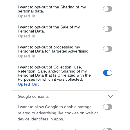
services and may gather and store information including but
döntöttem. Na jó. Mondok egy nagyon távoli,
not limited to your visit or usage behaviour. You may click to
I want to opt-out of the Sharing of my
konkrét példát arra, amikor leléptem.
personal data.
grant or deny consent to Google and its third-party tags to
Fiatalkoromban válogatott könnyűbúvár voltam,
Opted In
use your data for below specified purposes in below Google
versenyeztem, nagyon keményen és lelkesen
consent section.
dolgoztam Pécsett, egy nagyszerű búvárklubban. A
I want to opt-out of the Sale of my
Personal Data.
válogatott keret mondjuk 27 tagjából 10 közülünk
Opted In
került ki, a válogatott edzője pedig a mi edzőnk volt.
Egyszer valami kis hülye kifúrta őt. Ezután két
I want to opt-out of processing my
Personal Data for Targeted Advertising.
nappal odamentem ahhoz az új valakihez (senkihez),
Opted In
és azt mondtam: többet engem nem lát. Egy hét telt
el, mire leesett nekik, hogy tényleg abbahagytam.
I want to opt-out of Collection, Use,
Retention, Sale, and/or Sharing of my
Nagyjából ilyen maradtam. Nem csapok bele a
Personal Data that Is Unrelated with the
medencébe, hogy kijöjjön a víz az utolsó cseppig – és
Purposes for which it was collected.
persze csak nekem rossz, ha abbahagyom a sportot,
Opted Out
– de bizonyos helyzeteket nem tudok vállalni. Az a
Google consents
baj, hogy ez egy kicsit úgy hangzik, mintha magamat
fényezném, de nem: tényleg nem bírok megmaradni
I want to allow Google to enable storage
egy morálisan sérült helyen. Ilyenkor új terepet kell
related to advertising like cookies on web or
teremteni a magam számára.
device identifiers in apps.
Mi kell ehhez? Mennyiben múlik a valós