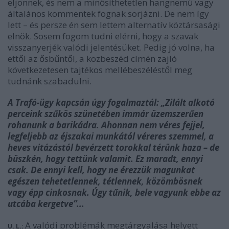
eljönnek, és nem a minősíthetetlen hangnemű vagy
általános kommentek fognak sorjázni. De nem így
lett – és persze én sem lettem alternatív köztársasági
elnök. Sosem fogom tudni elérni, hogy a szavak
visszanyerjék valódi jelentésüket. Pedig jó volna, ha
ettől az ősbűntől, a közbeszéd címén zajló
következetesen tajtékos mellébeszéléstől meg
tudnánk szabadulni.
A Trafó-ügy kapcsán úgy fogalmaztál: „Zilált alkotó
perceink szűkös szünetében immár üzemszerűen
rohanunk a barikádra. Ahonnan nem véres fejjel,
legfeljebb az éjszakai munkától véreres szemmel, a
heves vitázástól bevérzett torokkal térünk haza – de
büszkén, hogy tettünk valamit. Ez maradt, ennyi
csak. De ennyi kell, hogy ne érezzük magunkat
egészen tehetetlennek, tétlennek, közömbösnek
vagy épp cinkosnak. Úgy tűnik, bele vagyunk ebbe az
utcába kergetve”...
A valódi problémák megtárgyalása helyett
U. L.: