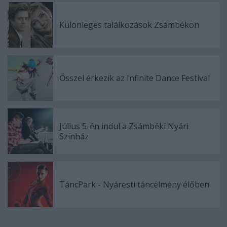
Különleges találkozások Zsámbékon
Ősszel érkezik az Infinite Dance Festival
Július 5-én indul a Zsámbéki Nyári
Színház
TáncPark - Nyáresti táncélmény élőben