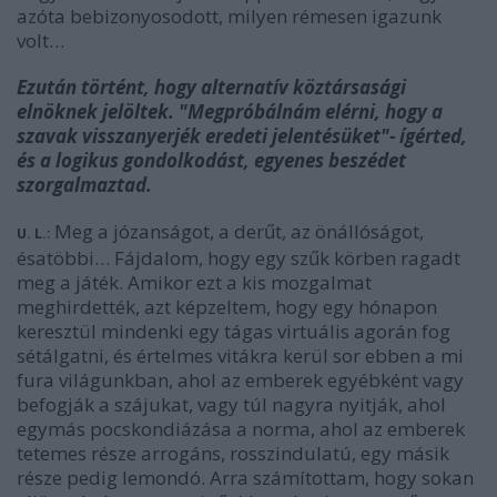
azóta bebizonyosodott, milyen rémesen igazunk
volt…
Ezután történt, hogy alternatív köztársasági
elnöknek jelöltek. "Megpróbálnám elérni, hogy a
szavak visszanyerjék eredeti jelentésüket"- ígérted,
és a logikus gondolkodást, egyenes beszédet
szorgalmaztad.
Meg a józanságot, a derűt, az önállóságot,
U. L.:
ésatöbbi… Fájdalom, hogy egy szűk körben ragadt
meg a játék. Amikor ezt a kis mozgalmat
meghirdették, azt képzeltem, hogy egy hónapon
keresztül mindenki egy tágas virtuális agorán fog
sétálgatni, és értelmes vitákra kerül sor ebben a mi
fura világunkban, ahol az emberek egyébként vagy
befogják a szájukat, vagy túl nagyra nyitják, ahol
egymás pocskondiázása a norma, ahol az emberek
tetemes része arrogáns, rosszindulatú, egy másik
része pedig lemondó. Arra számítottam, hogy sokan