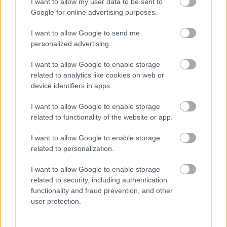
I want to allow my user data to be sent to
teljesítményen, hogy foglalkoztatnak-e?
Google for online advertising purposes.
Mivel a dramaturg emberekkel dolgozik,
U. L.:
I want to allow Google to send me
rengeteg szubjektív elem hat a pályája alakulására,
personalized advertising.
amiben nagy szerepe van a mázlinak is. De jó
esetben a híre viszi. Természetesen mindenféle
I want to allow Google to enable storage
módon előbbre lehet jutni, és nem mindig a tehetség
related to analytics like cookies on web or
device identifiers in apps.
számít, már csak azért sem, mert nem tudhatod,
miféle tehetségre – pontosabban személyiségre –
I want to allow Google to enable storage
van éppen szükség. Engem mindig megtaláltak a
related to functionality of the website or app.
feladatok, hívtak. Mostanában nem vagyok sokat
foglalkoztatott dramaturg. Kőszínházban már
I want to allow Google to enable storage
régóta nem dolgozom, de ezt nem bánom.
related to personalization.
Mi az oka ennek?
I want to allow Google to enable storage
related to security, including authentication
Nehéz megmondani. Én abból az évjáratból
U. L.:
functionality and fraud prevention, and other
származom, amelyik feltartotta a fokhagymafüzért,
user protection.
ha kőszínházról hallott, és esze ágában nem volt
bemenni oda. Mégis hamar hagytam magam