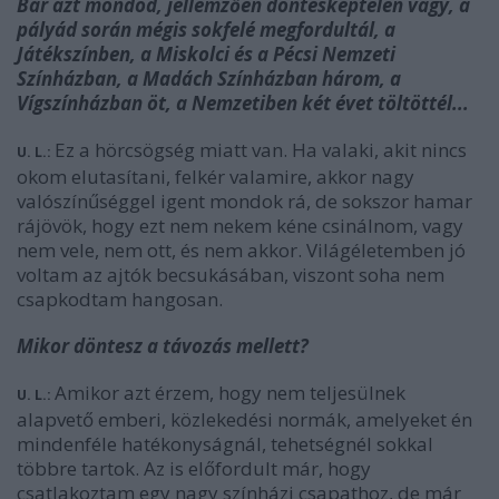
Bár azt mondod, jellemzően döntésképtelen vagy, a
pályád során mégis sokfelé megfordultál, a
Játékszínben, a Miskolci és a Pécsi Nemzeti
Színházban, a Madách Színházban három, a
Vígszínházban öt, a Nemzetiben két évet töltöttél...
Ez a hörcsögség miatt van. Ha valaki, akit nincs
U. L.:
okom elutasítani, felkér valamire, akkor nagy
valószínűséggel igent mondok rá, de sokszor hamar
rájövök, hogy ezt nem nekem kéne csinálnom, vagy
nem vele, nem ott, és nem akkor. Világéletemben jó
voltam az ajtók becsukásában, viszont soha nem
csapkodtam hangosan.
Mikor döntesz a távozás mellett?
Amikor azt érzem, hogy nem teljesülnek
U. L.:
alapvető emberi, közlekedési normák, amelyeket én
mindenféle hatékonyságnál, tehetségnél sokkal
többre tartok. Az is előfordult már, hogy
csatlakoztam egy nagy színházi csapathoz, de már