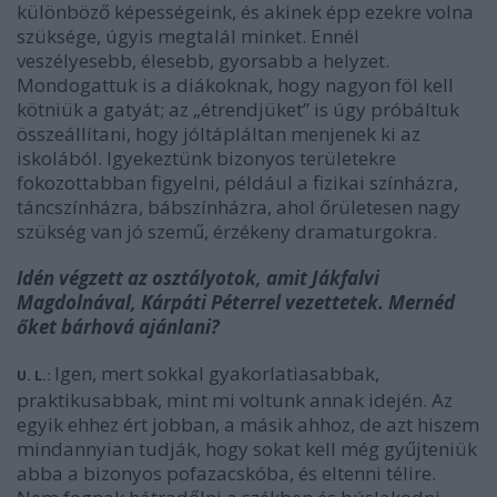
különböző képességeink, és akinek épp ezekre volna
szüksége, úgyis megtalál minket. Ennél
veszélyesebb, élesebb, gyorsabb a helyzet.
Mondogattuk is a diákoknak, hogy nagyon föl kell
kötniük a gatyát; az „étrendjüket” is úgy próbáltuk
összeállítani, hogy jóltápláltan menjenek ki az
iskolából. Igyekeztünk bizonyos területekre
fokozottabban figyelni, például a fizikai színházra,
táncszínházra, bábszínházra, ahol őrületesen nagy
szükség van jó szemű, érzékeny dramaturgokra.
Idén végzett az osztályotok, amit Jákfalvi
Magdolnával, Kárpáti Péterrel vezettetek. Mernéd
őket bárhová ajánlani?
Igen, mert sokkal gyakorlatiasabbak,
U. L.:
praktikusabbak, mint mi voltunk annak idején. Az
egyik ehhez ért jobban, a másik ahhoz, de azt hiszem
mindannyian tudják, hogy sokat kell még gyűjteniük
abba a bizonyos pofazacskóba, és eltenni télire.