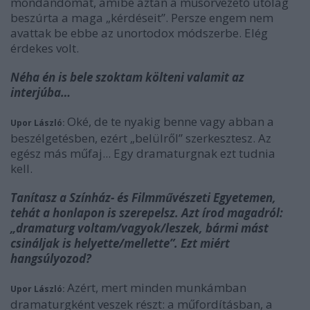
mondandómat, amibe aztán a műsorvezető utólag
beszúrta a maga „kérdéseit”. Persze engem nem
avattak be ebbe az unortodox módszerbe. Elég
érdekes volt.
Néha én is bele szoktam költeni valamit az
interjúba…
Oké, de te nyakig benne vagy abban a
Upor László:
beszélgetésben, ezért „belülről” szerkesztesz. Az
egész más műfaj... Egy dramaturgnak ezt tudnia
kell.
Tanítasz a Színház- és Filmművészeti Egyetemen,
tehát a honlapon is szerepelsz. Azt írod magadról:
„dramaturg voltam/vagyok/leszek, bármi mást
csináljak is helyette/mellette”. Ezt miért
hangsúlyozod?
Azért, mert minden munkámban
Upor László:
dramaturgként veszek részt: a műfordításban, a