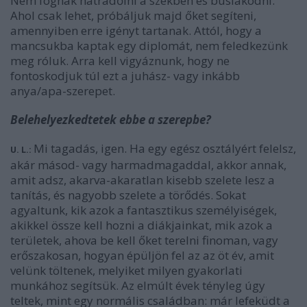
Nem fognak hátradőlni a székben és búslakodni.
Ahol csak lehet, próbáljuk majd őket segíteni,
amennyiben erre igényt tartanak. Attól, hogy a
mancsukba kaptak egy diplomát, nem feledkezünk
meg róluk. Arra kell vigyáznunk, hogy ne
fontoskodjuk túl ezt a juhász- vagy inkább
anya/apa-szerepet.
Belehelyezkedtetek ebbe a szerepbe?
Mi tagadás, igen. Ha egy egész osztályért felelsz,
U. L.:
akár másod- vagy harmadmagaddal, akkor annak,
amit adsz, akarva-akaratlan kisebb szelete lesz a
tanítás, és nagyobb szelete a törődés. Sokat
agyaltunk, kik azok a fantasztikus személyiségek,
akikkel össze kell hozni a diákjainkat, mik azok a
területek, ahova be kell őket terelni finoman, vagy
erőszakosan, hogyan épüljön fel az az öt év, amit
velünk töltenek, melyiket milyen gyakorlati
munkához segítsük. Az elmúlt évek tényleg úgy
teltek, mint egy normális családban: már lefeküdt a