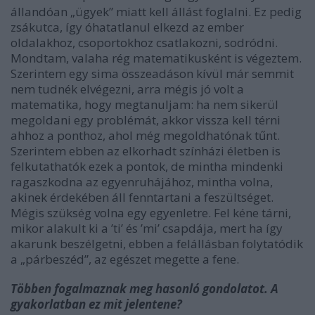
állandóan „ügyek” miatt kell állást foglalni. Ez pedig
zsákutca, így óhatatlanul elkezd az ember
oldalakhoz, csoportokhoz csatlakozni, sodródni.
Mondtam, valaha rég matematikusként is végeztem.
Szerintem egy sima összeadáson kívül már semmit
nem tudnék elvégezni, arra mégis jó volt a
matematika, hogy megtanuljam: ha nem sikerül
megoldani egy problémát, akkor vissza kell térni
ahhoz a ponthoz, ahol még megoldhatónak tűnt.
Szerintem ebben az elkorhadt színházi életben is
felkutathatók ezek a pontok, de mintha mindenki
ragaszkodna az egyenruhájához, mintha volna,
akinek érdekében áll fenntartani a feszültséget.
Mégis szükség volna egy egyenletre. Fel kéne tárni,
mikor alakult ki a ’ti’ és ’mi’ csapdája, mert ha így
akarunk beszélgetni, ebben a felállásban folytatódik
a „párbeszéd”, az egészet megette a fene.
Többen fogalmaznak meg hasonló gondolatot. A
gyakorlatban ez mit jelentene?