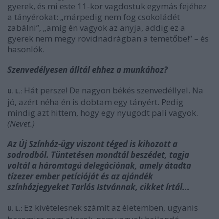
gyerek, és mi este 11-kor vagdostuk egymás fejéhez
a tányérokat: „márpedig nem fog csokoládét
zabálni”, „amíg én vagyok az anyja, addig ez a
gyerek nem megy rövidnadrágban a temetőbe!” – és
hasonlók.
Szenvedélyesen álltál ehhez a munkához?
Hát persze! De nagyon békés szenvedéllyel. Na
U. L.:
jó, azért néha én is dobtam egy tányért. Pedig
mindig azt hittem, hogy egy nyugodt pali vagyok.
(Nevet.)
Az Új Színház-ügy viszont téged is kihozott a
sodrodból. Tüntetésen mondtál beszédet, tagja
voltál a háromtagú delegációnak, amely átadta
tízezer ember petícióját és az ajándék
színházjegyeket Tarlós Istvánnak, cikket írtál...
Ez kivételesnek számít az életemben, ugyanis
U. L.: