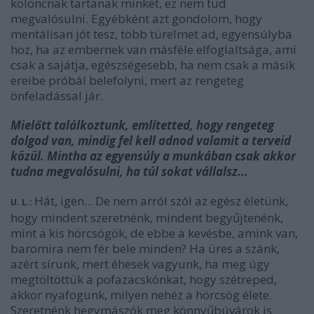
koloncnak tartanak minket, ez nem tud
megvalósulni. Egyébként azt gondolom, hogy
mentálisan jót tesz, több türelmet ad, egyensúlyba
hoz, ha az embernek van másféle elfoglaltsága, ami
csak a sajátja, egészségesebb, ha nem csak a másik
ereibe próbál belefolyni, mert az rengeteg
önfeladással jár.
Mielőtt találkoztunk, említetted, hogy rengeteg
dolgod van, mindig fel kell adnod valamit a terveid
közül. Mintha az egyensúly a munkában csak akkor
tudna megvalósulni, ha túl sokat vállalsz...
Hát, igen... De nem arról szól az egész életünk,
U. L.:
hogy mindent szeretnénk, mindent begyűjtenénk,
mint a kis hörcsögök, de ebbe a kevésbe, amink van,
baromira nem fér bele minden? Ha üres a szánk,
azért sírunk, mert éhesek vagyunk, ha meg úgy
megtöltöttük a pofazacskónkat, hogy szétreped,
akkor nyafogunk, milyen nehéz a hörcsög élete.
Szeretnénk hegymászók meg könnyűbúvárok is