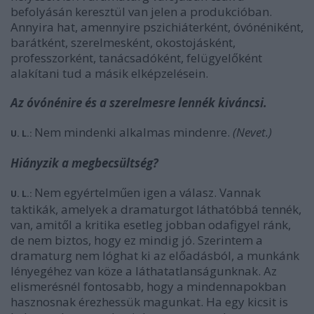
befolyásán keresztül van jelen a produkcióban.
Annyira hat, amennyire pszichiáterként, óvónéniként,
barátként, szerelmesként, okostojásként,
professzorként, tanácsadóként, felügyelőként
alakítani tud a másik elképzelésein.
Az óvónénire és a szerelmesre lennék kiváncsi.
Nem mindenki alkalmas mindenre.
(Nevet.)
U. L.:
Hiányzik a megbecsültség?
Nem egyértelműen igen a válasz. Vannak
U. L.:
taktikák, amelyek a dramaturgot láthatóbbá tennék,
van, amitől a kritika esetleg jobban odafigyel ránk,
de nem biztos, hogy ez mindig jó. Szerintem a
dramaturg nem lóghat ki az előadásból, a munkánk
lényegéhez van köze a láthatatlanságunknak. Az
elismerésnél fontosabb, hogy a mindennapokban
hasznosnak érezhessük magunkat. Ha egy kicsit is