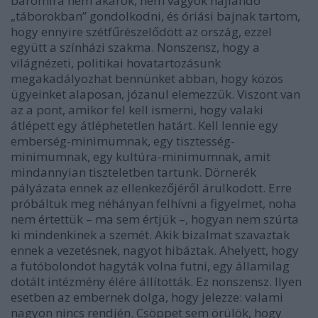
baromira nem akarok, nem vagyok hajlandó
„táborokban” gondolkodni, és óriási bajnak tartom,
hogy ennyire szétfűrészelődött az ország, ezzel
együtt a színházi szakma. Nonszensz, hogy a
világnézeti, politikai hovatartozásunk
megakadályozhat bennünket abban, hogy közös
ügyeinket alaposan, józanul elemezzük. Viszont van
az a pont, amikor fel kell ismerni, hogy valaki
átlépett egy átléphetetlen határt. Kell lennie egy
emberség-minimumnak, egy tisztesség-
minimumnak, egy kultúra-minimumnak, amit
mindannyian tiszteletben tartunk. Dörnerék
pályázata ennek az ellenkezőjéről árulkodott. Erre
próbáltuk meg néhányan felhívni a figyelmet, noha
nem értettük – ma sem értjük –, hogyan nem szúrta
ki mindenkinek a szemét. Akik bizalmat szavaztak
ennek a vezetésnek, nagyot hibáztak. Ahelyett, hogy
a futóbolondot hagyták volna futni, egy államilag
dotált intézmény élére állították. Ez nonszensz. Ilyen
esetben az embernek dolga, hogy jelezze: valami
nagyon nincs rendjén. Csöppet sem örülök, hogy