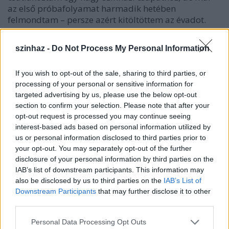
az első próbafolyamat harmadik hetében
felmondtam – persze azért kitöltöttem az évadot.
Sehol – sem a családban, sem a barátságban, sem
az iskolában, a színházban, vagy más munkahelyen
szinhaz -
Do Not Process My Personal Information
– nem voltam hajlandó elfogadni azt, ha valaki a
másikkal úgy viselkedik, mintha a tulajdona volna.
If you wish to opt-out of the sale, sharing to third parties, or
Elfogadom, hogy vannak felelősök, igazgatók,
processing of your personal or sensitive information for
rendezők, tanárok, apák, anyák, akiknek bizonyos
targeted advertising by us, please use the below opt-out
döntéseket meg kell hozniuk, de nem fogadom el, ha
section to confirm your selection. Please note that after your
emberi mivoltukban a másiknál magasabb polcra
opt-out request is processed you may continue seeing
helyezik magukat, ha nem tekintenek partnernek, ha
interest-based ads based on personal information utilized by
mindig, minden kapcsolatban megpróbálják
us or personal information disclosed to third parties prior to
bemérni, melyikünk a „főnök”.
your opt-out. You may separately opt-out of the further
disclosure of your personal information by third parties on the
Mikor találkoztál ilyesmivel?
IAB’s list of downstream participants. This information may
also be disclosed by us to third parties on the
IAB’s List of
Utána lehet nézni, hol-merre fordultam meg, és
U. L.:
Downstream Participants
that may further disclose it to other
hol nem járok már. Minden esetben a saját
third parties.
döntésem volt, hogy eljöttem, és mindenhonnan
valamivel később jöttem el, mint hogy erről
Please note that this website/app uses one or more Google
Personal Data Processing Opt Outs