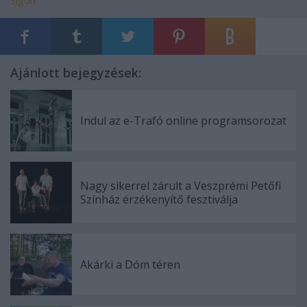
Sigon
Ajánlott bejegyzések:
Indul az e-Trafó online programsorozat
Nagy sikerrel zárult a Veszprémi Petőfi
Színház érzékenyítő fesztiválja
Akárki a Dóm téren