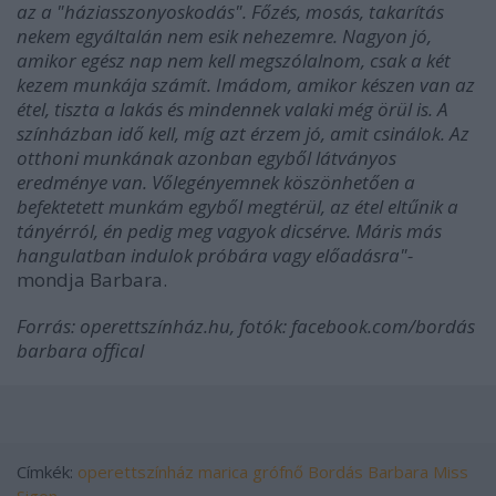
az a "háziasszonyoskodás". Főzés, mosás, takarítás
nekem egyáltalán nem esik nehezemre. Nagyon jó,
amikor egész nap nem kell megszólalnom, csak a két
kezem munkája számít. Imádom, amikor készen van az
étel, tiszta a lakás és mindennek valaki még örül is. A
színházban idő kell, míg azt érzem jó, amit csinálok. Az
otthoni munkának azonban egyből látványos
eredménye van. Vőlegényemnek köszönhetően a
befektetett munkám egyből megtérül, az étel eltűnik a
tányérról, én pedig meg vagyok dicsérve. Máris más
hangulatban indulok próbára vagy előadásra"-
mondja Barbara.
Forrás: operettszínház.hu, fotók: facebook.com/bordás
barbara offical
Címkék:
operettszínház
marica grófnő
Bordás Barbara
Miss