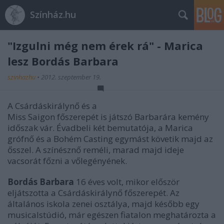
Színház.hu
"Izgulni még nem érek rá" - Marica
lesz Bordás Barbara
szinhazhu
•
2012. szeptember 19.
A Csárdáskirálynő és a
Miss Saigon főszerepét is játszó Barbarára kemény
időszak vár. Évadbeli két bemutatója, a Marica
grófnő és a Bohém Casting egymást követik majd az
ősszel. A színésznő reméli, marad majd ideje
vacsorát főzni a vőlegényének.
Bordás Barbara
16 éves volt, mikor először
eljátszotta a Csárdáskirálynő főszerepét. Az
általános iskola zenei osztálya, majd később egy
musicalstúdió, már egészen fiatalon meghatározta a