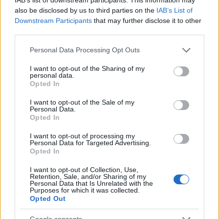
éppen operáról. Az idei Miskolci Operafesztiválon
also be disclosed by us to third parties on the
IAB’s List of
ugyanis Puccini Bohémélet című operájából készült
Downstream Participants
that may further disclose it to other
modern változatban, KERO  rendezésében, Barbara
third parties.
alakította a női főszereplőt, Virágot. A miskolci
premier után az idei évadban a darab a Tháliába
Please note that this website/app uses one or more Google
Personal Data Processing Opt Outs
költözik. Így az operett-szerepek és a tavalyi
services and may gather and store information including but
évadban bemutatott Miss Saigon musical főszerepe
not limited to your visit or usage behaviour. You may click to
I want to opt-out of the Sharing of my
personal data.
után Barbara az opera világában is kipróbálhatta
grant or deny consent to Google and its third-party tags to
Opted In
magát.
"Mindig a bemutatók után kezdem el jól érezni
use your data for below specified purposes in below Google
magam. Addig tele vagyok kételyekkel. A lelkem csak
consent section.
I want to opt-out of the Sale of my
azután nyugszik meg, hogy lement egy-két előadás,
Personal Data.
Opted In
látom a reakciókat és hallom a kollégák visszajelzéseit.
Ez után kezdem el felhőtlenül élvezni a szerepeimet,
I want to opt-out of processing my
bármilyen műfajról is van szó, mert mindegyik
Personal Data for Targeted Advertising.
Opted In
ugyanakkora felelősséggel jár. Az opera természetesen
egy nehezebb kérdés. Szeretném, ha a műfaj közelebb
I want to opt-out of Collection, Use,
kerülne a fiatalokhoz és erre tökéletes megoldás ez a
Retention, Sale, and/or Sharing of my
Personal Data that Is Unrelated with the
darab. Ez azonban a mi felelősségünk is. Az
Purposes for which it was collected.
operafesztivál óta jó pár hónap eltelt, de egy szerep
Opted Out
akkor is érik, amikor épp nem játsszuk és nem
dolgozunk rajta, mert közben a saját életünk is folyik, és