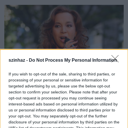
szinhaz -
Do Not Process My Personal Information
If you wish to opt-out of the sale, sharing to third parties, or
processing of your personal or sensitive information for
targeted advertising by us, please use the below opt-out
section to confirm your selection. Please note that after your
opt-out request is processed you may continue seeing
interest-based ads based on personal information utilized by
us or personal information disclosed to third parties prior to
Ez az izgalom egy-két előadás után természetesen
your opt-out. You may separately opt-out of the further
disclosure of your personal information by third parties on the
alábbhagy, legyen szó operettről, musicalről vagy
IAB’s list of downstream participants. This information may