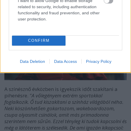
I want to allow Google to enable storage
related to security, including authentication
functionality and fraud prevention, and other
user protection.
CONFIRM
Data Deletion
Data Access
Privacy Policy
A színésznő évközben is igyekszik időt szakítani a
pihenésre.
"A vőlegényem extrém sportokkal
foglalkozik. Ő tud kiszakítani a színház világából néha.
Neki köszönhetően gokartozom, wakeboardozom,
csupa olyasmit csinálok, amit más primadonna
szerintem nem sűrűn. Ezzel tényleg ki tudok kapcsolni és
még a látóterem is szélesedik. De ami igazán kikapcsol: