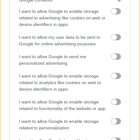
Google consents
ettől csak gazdagabb lesz a darab, amikor majd az
I want to allow Google to enable storage
ősszel újra hozzányúlunk."
related to advertising like cookies on web or
device identifiers in apps.
Barbara két premiere mellett szeptembertől
továbbra is helytáll a tavaly bemutatott Miss Saigon
I want to allow my user data to be sent to
című musical és
Kálmán Imre
A
Google for online advertising purposes.
Csárdáskirálynőjének főszerepeiben. Sűrű évkezdés
lesz, de mint mondja: igazán tartalmas és sokszínű
I want to allow Google to send me
nyárral a háta mögött, újult erővel és izgalommal
personalized advertising.
vág bele a Csillagok évébe.
"
Dancs Annamarival
a
Székely vágtán jártunk Erdélyben. János vitézt
I want to allow Google to enable storage
csináltunk, amit én már korábban játszottam, így az
related to analytics like cookies on web or
ottlét igazi kikapcsolódás volt. Kiéltük a "női
device identifiers in apps.
dolgainkat". Vásároltunk, piacoztunk és nagyokat
beszélgettünk. Hódmezővásárhelyen operett gála,
I want to allow Google to enable storage
Baján Miss Saigon, Miskolcon Bohém Casting. Úgy
related to functionality of the website or app.
érzem körbejártam a fél világot pár hónap alatt.
Születésnapomra egy görögországi úttal lepett meg a
I want to allow Google to enable storage
related to personalization.
kedvesem, és a kezemet is megkérte."