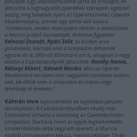
pályáját. Egy utazótársulattal járta az országot, és
játszotta a legnagyobb operettek szerepeit, egészen
addig, míg felvételt nyert az Operettszínház Operett
Akadémiájára, amivel egy álma vált valóra.
"Emlékszem, amikor kislányként néztem a televízióban
a Marica grófnő közvetítését. Áhitattal figyeltem
Kalocsai Zsuzsát, Nyári Zolit
, és közben arra
gondoltam, bárcsak ezen a színpadon állhatnék
egyszer én is. DVD-ről láthattam azt is, ahogyan a nagy
elődök a Csárdáskirálynőt játszották.
Honthy Hanna,
Rátonyi Róbert, Németh Marika
. Mire az Operett
Akadémiára kerültem már nagyjából tisztában voltam
vele, kik álltak ezen a színpadon és milyen nagy
lehetőség itt énekelni."
Kálmán Imre
legismertebb és legtöbbet játszott
darabjában, A Csárdáskirálynőben tavaly már
Szilviaként láthatta a közönség az Operettszínház
színpadán. Barbara most az egyik legkedveltebb,
szintén Kálmán által jegyzett operett, a Marica
grófnő címszerepére készül, melyet október 19-én