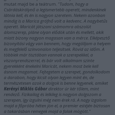
mutat majd be a teátrum.
"Tudom, hogy a
Csárdáskirálynő a legismertebb operett, mindenkinek
látnia kell, és én is nagyon szeretem. Nekem azonban
mindig is a Marica grófnő volt a kedvenc. A nagybetűs
operett. Maricát játszani számomra abszolút
álomszerep, pláne olyan elődök után és mellett, akik
miatt bizony nagyon magasan van a mérce. Elképesztő
bizonyítási vágy van bennem, hogy megálljam a helyem
és megfelelő színvonalon teljesítsek. Rövid az időm. A
többiek már tisztában vannak a szerepekkel, a
viszonyrendszerrel, és bár volt alkalmam szinte
gyerekként énekelni Maricát, nekem most bele kell
ásnom magamat. Fejtegetem a szerepet, gondolkodom
a darabon, hogy kicsit olyan legyen mint én, de
természetesen azok a dolgok is benne legyenek, amiket
Kerényi Miklós Gábor
direktor úr kér tőlem, mint
rendező. Fizikailag és lelkileg is nagyon dolgozom a
szerepen, így izgulni még nem érek rá. A nagy izgalom
majd a főpróba héten jön el, a premier estéjén biztosan
a takarásban remegek majd a falak mögött."