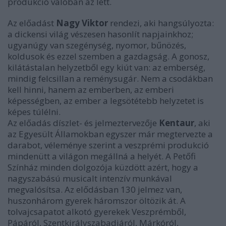
produkció valóban az lett.
Az előadást
Nagy Viktor
rendezi, aki hangsúlyozta:
a dickensi világ vészesen hasonlít napjainkhoz;
ugyanúgy van szegénység, nyomor, bűnözés,
koldusok és ezzel szemben a gazdagság. A gonosz,
kilátástalan helyzetből egy kiút van: az emberség,
mindig felcsillan a reménysugár. Nem a csodákban
kell hinni, hanem az emberben, az emberi
képességben, az ember a legsötétebb helyzetet is
képes túlélni.
Az előadás díszlet- és jelmeztervezője
Kentaur
, aki
az Egyesült Államokban egyszer már megtervezte a
darabot, véleménye szerint a veszprémi produkció
mindenütt a világon megállná a helyét. A Petőfi
Színház minden dolgozója küzdött azért, hogy a
nagyszabású musicalt intenzív munkával
megvalósítsa. Az elődásban 130 jelmez van,
huszonhárom gyerek háromszor öltözik át. A
tolvajcsapatot alkotó gyerekek Veszprémből,
Pápáról, Szentkirályszabadjáról, Márkóról,