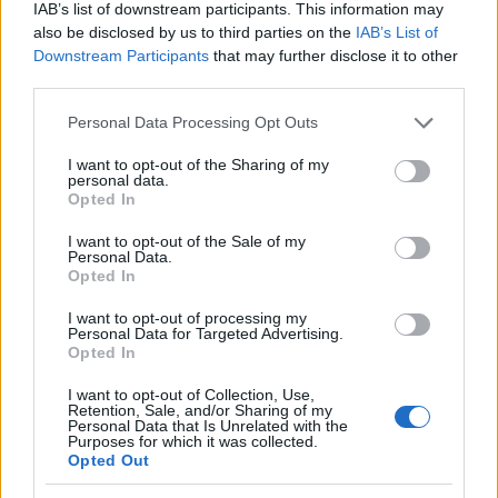
IAB’s list of downstream participants. This information may
also be disclosed by us to third parties on the
IAB’s List of
Downstream Participants
that may further disclose it to other
third parties.
Please note that this website/app uses one or more Google
Personal Data Processing Opt Outs
services and may gather and store information including but
not limited to your visit or usage behaviour. You may click to
I want to opt-out of the Sharing of my
personal data.
grant or deny consent to Google and its third-party tags to
Opted In
use your data for below specified purposes in below Google
consent section.
I want to opt-out of the Sale of my
Personal Data.
Opted In
I want to opt-out of processing my
Personal Data for Targeted Advertising.
Opted In
I want to opt-out of Collection, Use,
Retention, Sale, and/or Sharing of my
8.
Personal Data that Is Unrelated with the
Purposes for which it was collected.
Képek a készülődésről:
Opted Out