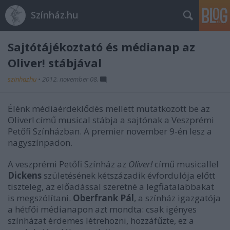
Színház.hu
Sajtótájékoztató és médianap az
Oliver! stábjával
szinhazhu
•
2012. november 08.
Élénk médiaérdeklődés mellett mutatkozott be az
Oliver! című musical stábja a sajtónak a Veszprémi
Petőfi Színházban. A premier november 9-én lesz a
nagyszínpadon.
A veszprémi Petőfi Színház az
Oliver!
című musicallel
Dickens
születésének kétszázadik évfordulója előtt
tiszteleg, az előadással szeretné a legfiatalabbakat
is megszólítani.
Oberfrank Pál
, a színház igazgatója
a hétfői médianapon azt mondta: csak igényes
színházat érdemes létrehozni, hozzáfűzte, ez a