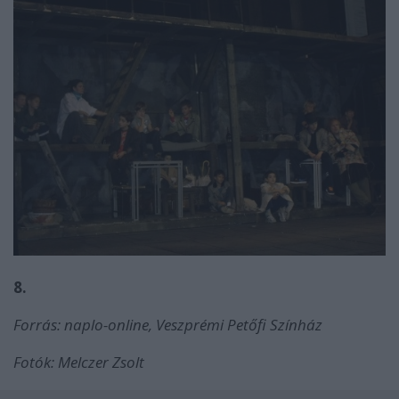
8.
Forrás: naplo-online, Veszprémi Petőfi Színház
Fotók: Melczer Zsolt