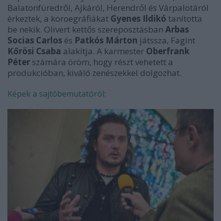
Balatonfüredről, Ajkáról, Herendről és Várpalotáról
érkeztek, a koroegráfiákat
Gyenes Ildikó
tanította
be nekik. Olivert kettős szereposztásban
Arbas
Socias Carlos
és
Patkós Márton
játssza, Fagint
Kőrösi Csaba
alakítja. A karmester
Oberfrank
Péter
számára öröm, hogy részt vehetett a
produkcióban, kiváló zenészekkel dolgozhat.
Képek a sajtóbemutatóról: