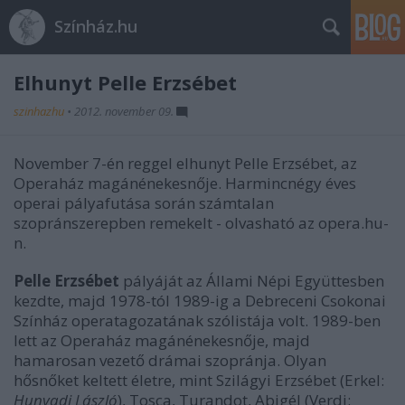
Színház.hu
Elhunyt Pelle Erzsébet
szinhazhu
•
2012. november 09.
November 7-én reggel elhunyt Pelle Erzsébet, az
Operaház magánénekesnője. Harmincnégy éves
operai pályafutása során számtalan
szopránszerepben remekelt - olvasható az opera.hu-
n.
Pelle Erzsébet
pályáját az Állami Népi Együttesben
kezdte, majd 1978-tól 1989-ig a Debreceni Csokonai
Színház operatagozatának szólistája volt. 1989-ben
lett az Operaház magánénekesnője, majd
hamarosan vezető drámai szopránja. Olyan
hősnőket keltett életre, mint Szilágyi Erzsébet (Erkel:
Hunyadi László
), Tosca, Turandot, Abigél (Verdi: