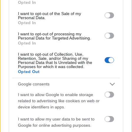
Opted In
use your data for below specified purposes in below Google
consent section.
I want to opt-out of the Sale of my
Personal Data.
Opted In
Az utolsó időkig rendszeresen bejárt a színházba, és
I want to opt-out of processing my
Personal Data for Targeted Advertising.
biztosította kollégáit arról: ő készen áll.
Opted In
Forrás: opera.hu
I want to opt-out of Collection, Use,
Retention, Sale, and/or Sharing of my
Personal Data that Is Unrelated with the
Purposes for which it was collected.
Opted Out
Google consents
I want to allow Google to enable storage
Ajánlott bejegyzések:
related to advertising like cookies on web or
device identifiers in apps.
I want to allow my user data to be sent to
Indul az e-Trafó online programsorozat
Google for online advertising purposes.