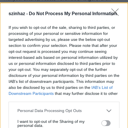
Nabucco
), Leonora (Verdi:
A trubadúr
) és Aida,
A
sevillai borbély
Bertájaként is nagy sikereket aratott.
szinhaz -
Do Not Process My Personal Information
If you wish to opt-out of the sale, sharing to third parties, or
processing of your personal or sensitive information for
targeted advertising by us, please use the below opt-out
section to confirm your selection. Please note that after your
opt-out request is processed you may continue seeing
interest-based ads based on personal information utilized by
us or personal information disclosed to third parties prior to
your opt-out. You may separately opt-out of the further
disclosure of your personal information by third parties on the
IAB’s list of downstream participants. This information may
also be disclosed by us to third parties on the
IAB’s List of
Downstream Participants
that may further disclose it to other
third parties.
Please note that this website/app uses one or more Google
Personal Data Processing Opt Outs
services and may gather and store information including but
not limited to your visit or usage behaviour. You may click to
I want to opt-out of the Sharing of my
personal data.
grant or deny consent to Google and its third-party tags to