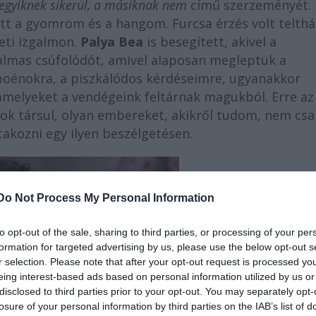
egyiknek sikerül, a másiknak nem
című szerzeményét.
ett a gyomrom és a hangom. Furcsa érzés volt telthá
eti izgalmon.
Palya Bea
is besegített, akivel a
almas csúfolódót, amivel alaposan megleptük a
 poénokra, a piszkálódos kérdéseimre, ugyanakkor
amelyeket a vendégeink feltárnak magukból. Erre az 
ok társul, olyan embereket, akikről tudom, nem csa
takozni egy ilyen beszélgetésen.
Do Not Process My Personal Information
to opt-out of the sale, sharing to third parties, or processing of your per
formation for targeted advertising by us, please use the below opt-out s
r selection. Please note that after your opt-out request is processed y
eing interest-based ads based on personal information utilized by us or
disclosed to third parties prior to your opt-out. You may separately opt-
losure of your personal information by third parties on the IAB’s list of