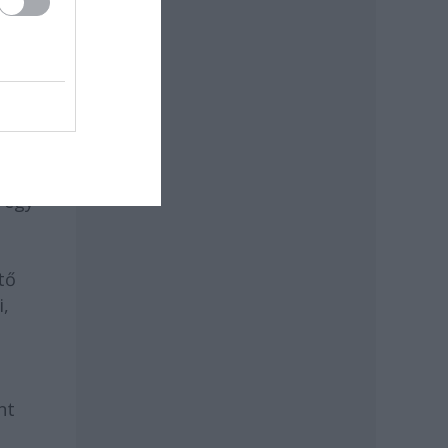
os
st.
ási
 egy
tő
i,
nt