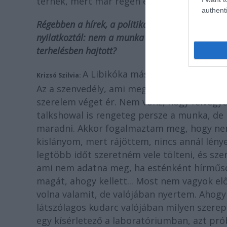
terhek, mert már régen éreztem azt, hogy v
authenti
Régebben a hírek, a politika világa kívánt tőled
nyilatkoztál: nem a munka a legfontosabb. Mos
terhelésben hajtott?
A Libikóka másként motivál, nem
Krizsó Szilvia:
Az a szenvedély, ami megvolt bennem a hírek
szerelem véget ér. Nem vonz, hogy felvegye
talkshowal is rengeteg persze a munka, de
maradni. Akkor fogalmaztam meg, hogy ne
kislányom, mert rájöttem, nincs annál lény
legtöbb időt szeretném vele tölteni, és sz
ami nem adatna meg, ha esténként hírműsort
magát, ahogy kellett... Most nem vagyok el
volna valamit, de valójában nyertem. Ahogy
látszólagos kudarc valójában milyen szere
egy kísérletező a laboratóriumban, azt pr