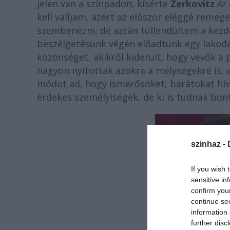
jelen van a színpadon, kísérte
Zerkovitz
Az 
kell valljam, azért az először eléggé remeg
szembenézni, de aztán túllendültem a kezd
beszélgetésünk végén előadtunk egy lakod
közönséget, akikről kiderült, hogy vevők a
nagyon nyitottak azokra a mélységekre is, 
módot ad, hogy ismerősöket, barátokat hív
érdekes személyiségek, de ki is tudnak bon
szinhaz -
If you wish 
sensitive in
confirm you
continue se
information 
further disc