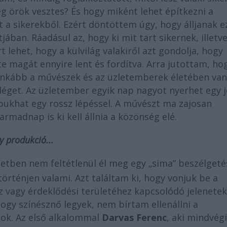
eg örök vesztes? És hogy miként lehet építkezni a
 a sikerekből. Ezért döntöttem úgy, hogy álljanak e
ban. Ráadásul az, hogy ki mit tart sikernek, illetv
lehet, hogy a külvilág valakiről azt gondolja, hogy
 magát ennyire lent és fordítva. Arra jutottam, ho
ginkább a művészek és az üzletemberek életében van
déget. Az üzletember egyik nap nagyot nyerhet egy 
bukhat egy rossz lépéssel. A művészt ma zajosan
armadnap is ki kell állnia a közönség elé.
 produkció...
etben nem feltétlenül él meg egy „sima” beszélgeté
történjen valami. Azt találtam ki, hogy vonjuk be a
z vagy érdeklődési területéhez kapcsolódó jelenete
hogy színésznő legyek, nem bírtam ellenállni a
dok. Az első alkalommal
Darvas Ferenc
, aki mindvég