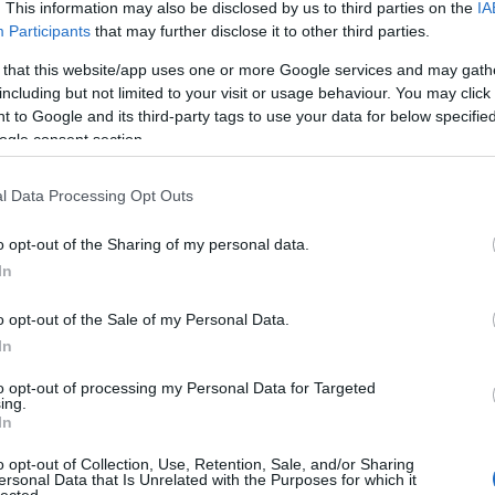
. This information may also be disclosed by us to third parties on the
IA
Participants
that may further disclose it to other third parties.
 that this website/app uses one or more Google services and may gath
including but not limited to your visit or usage behaviour. You may click 
 to Google and its third-party tags to use your data for below specifi
svalakivel beszélgetni, akit jól ismer az ember, nehéz
ogle consent section.
ltek nekünk...
l Data Processing Opt Outs
 minél felkészültebb az ember, annál magabiztosab
ak. Egy színházi produkció esetében hazárdírozásna
o opt-out of the Sharing of my personal data.
In
o opt-out of the Sale of my Personal Data.
In
. Arra törekszem, hogy a vendégeim is sikerként tud
to opt-out of processing my Personal Data for Targeted
a hozni őket és ezzel olyan élményt adni a nézőknek
ing.
In
lani, amikor részt vettem a Radnóti Színház nyílt nap
 erre a Libikóka-évadra és hogy amikor a
Horgas
o opt-out of Collection, Use, Retention, Sale, and/or Sharing
ersonal Data that Is Unrelated with the Purposes for which it
ták, többeknek könny szökött a szemébe. Míg Eszter
lected.