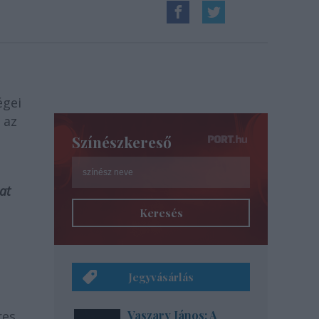
égei
 az
Színészkereső
at
Keresés
Jegyvásárlás
n
res.
Vaszary János: A