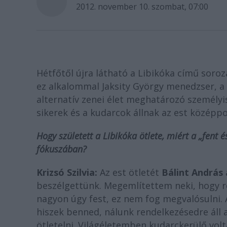
2012. november 10. szombat, 07:00
Hétfőtől újra látható a Libikóka című soroza
ez alkalommal Jaksity György menedzser, a 
alternatív zenei élet meghatározó személyi
sikerek és a kudarcok állnak az est középp
Hogy született a Libikóka ötlete, miért a „fent 
fókuszában?
Krizsó Szilvia:
Az est ötletét
Bálint András
beszélgettünk. Megemlítettem neki, hogy r
nagyon úgy fest, ez nem fog megvalósulni. A
hiszek benned, nálunk rendelkezésedre áll a
ötletelni. Világéletemben kudarckerülő volta