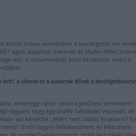
t Krizsó Szilvia vezetésével. A beszélgetős est vend
BÉT egyik alapítója, mecénás és Müller Péter Sziámi
sége lesz. A műsorvezetőt arról kérdeztük, miért a
ontjában.
és lent”, a sikerek és a kudarcok állnak a beszélgetéssoroz
adta, akivel egy riport során a jövőbeni terveinkről
égi vágyam, hogy egy önálló talkshowt vezessek, de
kkor azt kérdezte: „Miért nem találsz ki valamit? É
 terep”. Ettől nagyon fellelkesültem, és elkezdtem
m, és mindig foglalkoztatott, mitől lesz valaki sike