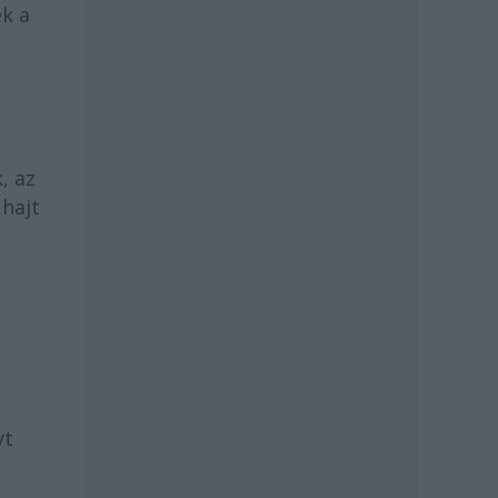
ek a
, az
 hajt
yt