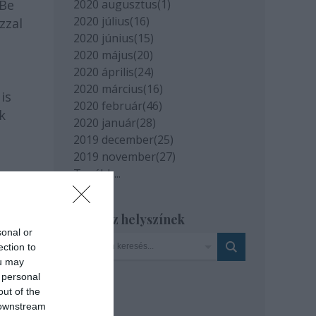
 Be
2020 augusztus
(
1
)
2020 július
(
16
)
zzal
2020 június
(
15
)
2020 május
(
20
)
2020 április
(
24
)
2020 március
(
16
)
is
2020 február
(
46
)
k
2020 január
(
28
)
2019 december
(
25
)
2019 november
(
27
)
Tovább
...
Szinház helyszínek
sonal or
ection to
ou may
 personal
out of the
 downstream