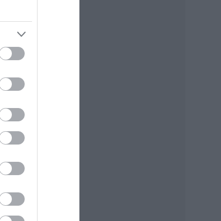
zal,
is
kat
ora
sa,
 a
kor