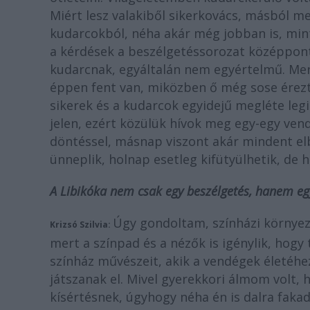
Miért lesz valakiből sikerkovács, másból m
kudarcokból, néha akár még jobban is, mint
a kérdések a beszélgetéssorozat középpontjá
kudarcnak, egyáltalán nem egyértelmű. Mert 
éppen fent van, miközben ő még sose érezte
sikerek és a kudarcok egyidejű megléte le
jelen, ezért közülük hívok meg egy-egy ven
döntéssel, másnap viszont akár mindent el
ünneplik, holnap esetleg kifütyülhetik, de h
A Libikóka nem csak egy beszélgetés, hanem egy
Úgy gondoltam, színházi környez
Krizsó Szilvia:
mert a színpad és a nézők is igénylik, hogy 
színház művészeit, akik a vendégek életéhe
játszanak el. Mivel gyerekkori álmom volt, 
kísértésnek, úgyhogy néha én is dalra faka