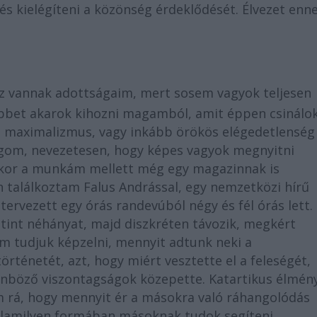
és kielégíteni a közönség érdeklődését. Élvezet enn
 vannak adottságaim, mert sosem vagyok teljesen
bbet akarok kihozni magamból, amit éppen csinálok
ta maximalizmus, vagy inkább örökös elégedetlenség
ságom, nevezetesen, hogy képes vagyok megnyitni
ikor a munkám mellett még egy magazinnak is
 találkoztam Falus Andrással, egy nemzetközi hírű
tervezett egy órás randevúból négy és fél órás lett.
attint néhányat, majd diszkréten távozik, megkért
 tudjuk képzelni, mennyit adtunk neki a
történetét, azt, hogy miért vesztette el a feleségét,
önböző viszontagságok közepette. Katartikus élmén
m rá, hogy mennyit ér a másokra való ráhangolódás
alamilyen formában másoknak tudok segíteni.