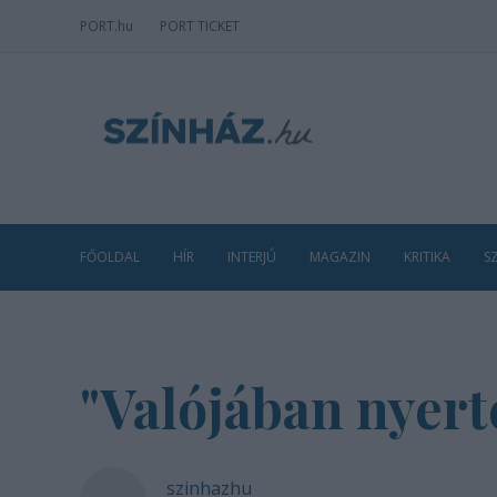
PORT
.hu
PORT TICKET
FŐOLDAL
HÍR
INTERJÚ
MAGAZIN
KRITIKA
S
"Valójában nyerte
szinhazhu