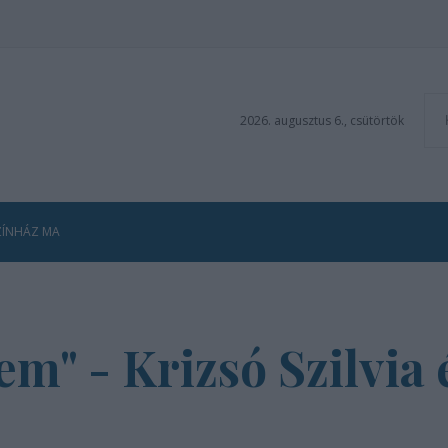
2026. augusztus 6., csütörtök
ZÍNHÁZ MA
m" - Krizsó Szilvia 