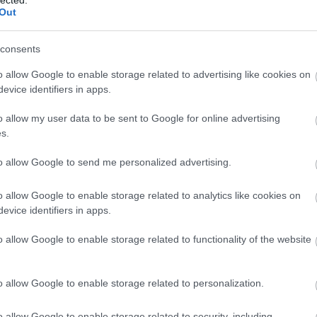
téstől sírtak. Vagy amikor
Palya Beát
leptük meg az
Out
egyik jelenetét.
Bea
ugyanis leírta Ribizliálom című
 is kiderült, hogy gyerekkorában Sandokan volt a
consents
zsa
, a színház munkatársa tündéri jelenetet
o allow Google to enable storage related to advertising like cookies on
Tibor és Schneider Zoltán
a vásznon és a színpadon 
evice identifiers in apps.
denki fetrengett a nevetéstől. Nekem ez nagyon so
o allow my user data to be sent to Google for online advertising
en „csak” 230-an vannak és nem ötszáz- vagy akár
s.
Szólás szabadságát, vagy Az estét vezettem.
to allow Google to send me personalized advertising.
o allow Google to enable storage related to analytics like cookies on
emét próbálom feltárni, ami másfajta hozzáállást
evice identifiers in apps.
gettem közéleti témákról. Azt, hogy a Libikóka mekk
o allow Google to enable storage related to functionality of the website
 a produkcióval kelek és fekszem. A vendégek kitalálá
 milyen jelenetek legyenek, a promóció, a jegyeladás,
 sorolhatnám, rengeteg munkát jelentenek, még ak
o allow Google to enable storage related to personalization.
és kollégám,
Kálmán Zsuzsa
részéről. De ezek jóleső
o allow Google to enable storage related to security, including