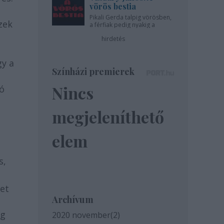
vörös bestia
Pikali Gerda talpig vörösben,
zek
a férfiak pedig nyakig a
pácban - az Újszínházban!
e
hirdetés
gy a
Színházi premierek
Nincs
jó
megjeleníthető
elem
s,
ket
Archívum
ig
2020 november
(
2
)