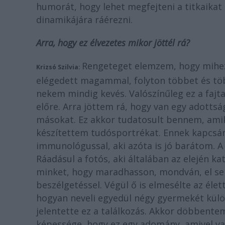
humorát, hogy lehet megfejteni a titkaikat 
dinamikájára ráérezni.
Arra, hogy ez élvezetes mikor jöttél rá?
Rengeteget elemzem, hogy mihez
Krizsó Szilvia:
elégedett magammal, folyton többet és tö
nekem mindig kevés. Valószínűleg ez a faj
előre. Arra jöttem rá, hogy van egy adott
másokat. Ez akkor tudatosult bennem, am
készítettem tudósportrékat. Ennek kapcsán
immunológussal, aki azóta is jó barátom. A 
Ráadásul a fotós, aki általában az elején k
minket, hogy maradhasson, mondván, el sem
beszélgetéssel. Végül ő is elmesélte az élet
hogyan neveli egyedül négy gyermekét kül
jelentette ez a találkozás. Akkor döbbente
képessége, hogy ez egy adomány, amivel v