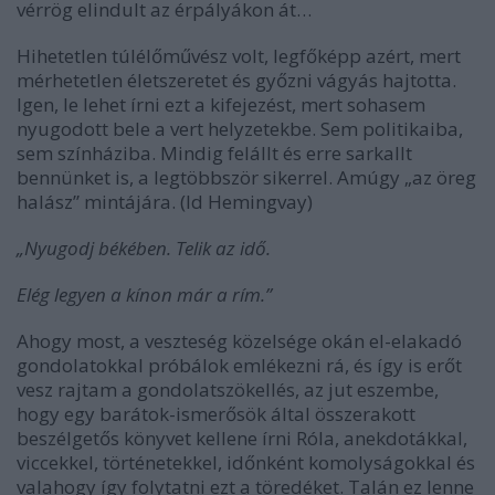
vérrög elindult az érpályákon át…
Hihetetlen túlélőművész volt, legfőképp azért, mert
mérhetetlen életszeretet és győzni vágyás hajtotta.
Igen, le lehet írni ezt a kifejezést, mert sohasem
nyugodott bele a vert helyzetekbe. Sem politikaiba,
sem színháziba. Mindig felállt és erre sarkallt
bennünket is, a legtöbbször sikerrel. Amúgy „az öreg
halász” mintájára. (ld Hemingvay)
„Nyugodj békében. Telik az idő.
Elég legyen a kínon már a rím.”
Ahogy most, a veszteség közelsége okán el-elakadó
gondolatokkal próbálok emlékezni rá, és így is erőt
vesz rajtam a gondolatszökellés, az jut eszembe,
hogy egy barátok-ismerősök által összerakott
beszélgetős könyvet kellene írni Róla, anekdotákkal,
viccekkel, történetekkel, időnként komolyságokkal és
valahogy így folytatni ezt a töredéket. Talán ez lenne