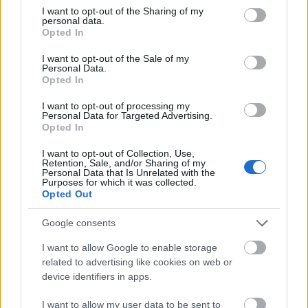
Ő most nem szeretné, hogy ezt leírtam, mert
not limited to your visit or usage behaviour. You may click to
I want to opt-out of the Sharing of my
ugyanakkor mérhetetlenül szerette a színházat.
personal data.
grant or deny consent to Google and its third-party tags to
Opted In
Mindig, minden körülményben fanatikus
use your data for below specified purposes in below Google
színházcsináló volt. Egyébként is fütyült arra, ha a
consent section.
I want to opt-out of the Sale of my
kőszínház éppen mellőzte, mert azonnal megtalálta
Personal Data.
a feladatokat a „párhuzamos” színházi életben.
Opted In
I want to opt-out of processing my
Legendás Petri-estjei mellett, /amiket akkor is
Personal Data for Targeted Advertising.
megtartott a 70- 80-as években, amikor a költő épp
Opted In
belügyi szilenciumon volt/, nagyot csinált Esterházy
I want to opt-out of Collection, Use,
Spionnovellájából, vagy T.S.Eliot műveiből.
Retention, Sale, and/or Sharing of my
Personal Data that Is Unrelated with the
Purposes for which it was collected.
És nagyon sokat játszott a ma függetlennek nevezett
Opted Out
színházakban. Így volt szerencsém vele együtt
dolgozni először a Szkénében ( 1983-ban Beckett
Google consents
késői darabjában, az „Ohio impromtu”-ben, 1984-
ben a legendás „Végnapok” című előadásban, amely
I want to allow Google to enable storage
Karl Kraus: Az emberiség végnapjai című darabjából
related to advertising like cookies on web or
készült) és később az RS9-ben, ahol Esterházy: Daisy-
device identifiers in apps.
jében, Dosztojevszkij: Egy nevetséges ember álmá-
ban, és az utolsó években két Podmaniczky
I want to allow my user data to be sent to