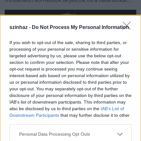
szinhaz -
Do Not Process My Personal Information
If you wish to opt-out of the sale, sharing to third parties, or
processing of your personal or sensitive information for
targeted advertising by us, please use the below opt-out
section to confirm your selection. Please note that after your
opt-out request is processed you may continue seeing
interest-based ads based on personal information utilized by
us or personal information disclosed to third parties prior to
your opt-out. You may separately opt-out of the further
disclosure of your personal information by third parties on the
IAB’s list of downstream participants. This information may
also be disclosed by us to third parties on the
IAB’s List of
Downstream Participants
that may further disclose it to other
third parties.
Fotó: Bergics Balázs
Please note that this website/app uses one or more Google
Personal Data Processing Opt Outs
services and may gather and store information including but