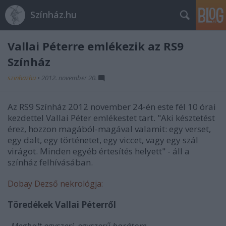
Színház.hu
Vallai Péterre emlékezik az RS9
Színház
szinhazhu
•
2012. november 20.
Az RS9 Színház 2012 november 24-én este fél 10 órai
kezdettel Vallai Péter emlékestet tart. "Aki késztetést
érez, hozzon magából-magával valamit: egy verset,
egy dalt, egy történetet, egy viccet, vagy egy szál
virágot. Minden egyéb értesítés helyett" - áll a
színház felhívásában.
Dobay Dezső nekrológja:
Töredékek Vallai Péterről
„Meghalt egyszeri, egyszerű barátom,