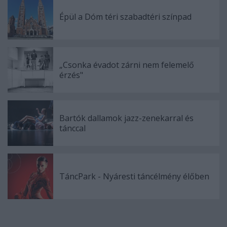
Épül a Dóm téri szabadtéri színpad
„Csonka évadot zárni nem felemelő
érzés"
Bartók dallamok jazz-zenekarral és
tánccal
TáncPark - Nyáresti táncélmény élőben