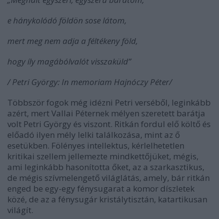
e hánykolódó földön sose látom,
mert meg nem adja a féltékeny föld,
hogy íly magábólvalót visszaküld”
/ Petri György: In memoriam Hajnóczy Péter/
Többször fogok még idézni Petri verséből, leginkább
azért, mert Vallai Péternek mélyen szeretett barátja
volt Petri György és viszont. Ritkán fordul elő költő és
előadó ilyen mély lelki találkozása, mint az ő
esetükben. Fölényes intellektus, kérlelhetetlen
kritikai szellem jellemezte mindkettőjüket, mégis,
ami leginkább hasonította őket, az a szarkasztikus,
de mégis szívmelengető világlátás, amely, bár ritkán
enged be egy-egy fénysugarat a komor díszletek
közé, de az a fénysugár kristálytisztán, katartikusan
világít.