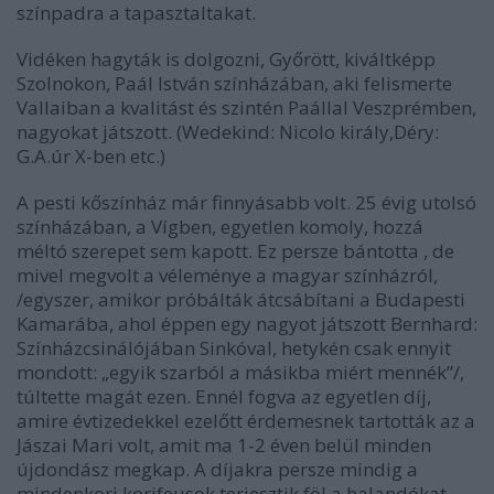
színpadra a tapasztaltakat.
Vidéken hagyták is dolgozni, Győrött, kiváltképp
Szolnokon, Paál István színházában, aki felismerte
Vallaiban a kvalitást és szintén Paállal Veszprémben,
nagyokat játszott. (Wedekind: Nicolo király,Déry:
G.A.úr X-ben etc.)
A pesti kőszínház már finnyásabb volt. 25 évig utolsó
színházában, a Vígben, egyetlen komoly, hozzá
méltó szerepet sem kapott. Ez persze bántotta , de
mivel megvolt a véleménye a magyar színházról,
/egyszer, amikor próbálták átcsábítani a Budapesti
Kamarába, ahol éppen egy nagyot játszott Bernhard:
Színházcsinálójában Sinkóval, hetykén csak ennyit
mondott: „egyik szarból a másikba miért mennék”/,
túltette magát ezen. Ennél fogva az egyetlen díj,
amire évtizedekkel ezelőtt érdemesnek tartották az a
Jászai Mari volt, amit ma 1-2 éven belül minden
újdondász megkap. A díjakra persze mindig a
mindenkori korifeusok terjesztik föl a halandókat…