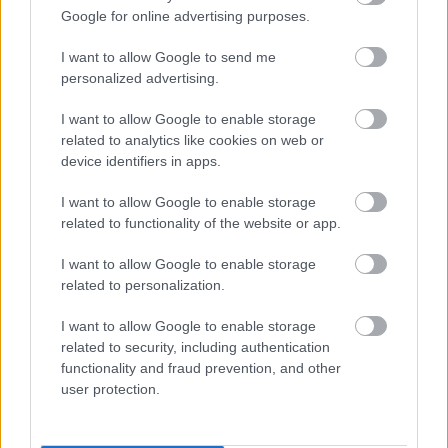
ősbemutatóban /”Beckettre várva, Albert Einstein
Google for online advertising purposes.
paprikáskrumpli”/, hogy csak néhányat említsek.
I want to allow Google to send me
personalized advertising.
A rendezők rettegtek Tőle: alapmondása volt, hogy a
rendező legyen 20x okosabb a színésznél, és mivel ez
I want to allow Google to enable storage
az ő esetében alig fordulhatott elő, kőkemény vitákat
related to analytics like cookies on web or
folytatott a színpadról a színházi igazságért.
device identifiers in apps.
Rendezői-színházi korunkban elképzelhető, hogy
milyen visszhangja volt az ilyen tartásnak...
I want to allow Google to enable storage
related to functionality of the website or app.
Én az első pillanattól kezdve, saját egómat háttérbe
szorítva, evidensen munkatársamnak tekintettem, és
I want to allow Google to enable storage
ettől ő kivirult. Ötletek garmadájával állt elő,
related to personalization.
szenzációs, humorral átszőtt munkalégkört
teremtett. Sokszor persze krakélerkedett is, mint
I want to allow Google to enable storage
minden nagy formátum, de mindig csak a
related to security, including authentication
végeredményért, a darabért.
functionality and fraud prevention, and other
user protection.
És aztán a próbák és az előadások után
végeérhetetlen beszélgetések a büfében színházról,