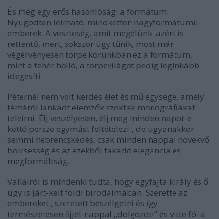
És még egy erős hasonlóság: a formátum.
Nyugodtan leírható: mindketten nagyformátumú
emberek. A veszteség, amit megélünk, azért is
rettentő, mert, sokszor úgy tűnik, most már
végérvényesen törpe korunkban ez a formátum,
mint a fehér holló, a törpevilágot pedig leginkább
idegesíti.
Péternél nem volt kérdés élet és mű egysége, amely
témáról lankadt elemzők szoktak monográfiákat
teleírni. Élj veszélyesen, élj meg minden napot-e
kettő persze egymást feltételezi-, de ugyanakkor
semmi hebrencskedés, csak minden nappal növekvő
bölcsesség és az ezekből fakadó elegancia és
megformáltság.
Vallairól is mindenki tudta, hogy egyfajta király és ő
úgy is járt-kelt földi birodalmában. Szerette az
embereket , szeretett beszélgetni és így
természetesen éjjel-nappal „dolgozott” és vitte föl a