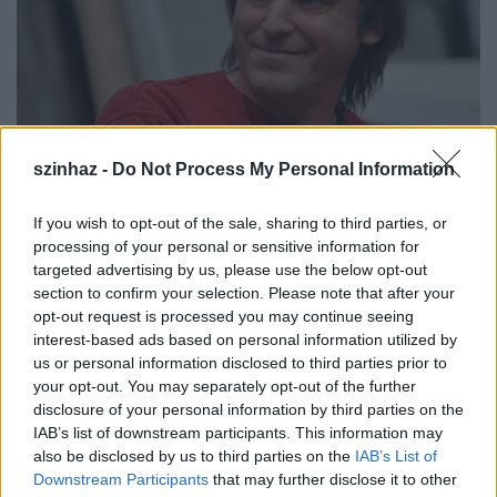
szinhaz -
Do Not Process My Personal Information
Háy János: "A szerző minden
választásnak örül"
If you wish to opt-out of the sale, sharing to third parties, or
processing of your personal or sensitive information for
szinhazhu
•
2012. július 01.
targeted advertising by us, please use the below opt-out
section to confirm your selection. Please note that after your
opt-out request is processed you may continue seeing
A magyar színházi életben szokatlan
interest-based ads based on personal information utilized by
kezdeményezéssel készül a szeptemberben kezdődő
us or personal information disclosed to third parties prior to
évadra a Miskolci Nemzeti Színház: egy egész
your opt-out. You may separately opt-out of the further
évadon át tartó élő kapcsolatot szeretnének
disclosure of your personal information by third parties on the
kialakítani egy kortárs drámaíró és a teátrum, illetve
IAB’s list of downstream participants. This information may
a város között. Idén Háy Jánosra esett a választés. A
also be disclosed by us to third parties on the
IAB’s List of
drámaíróval…
Downstream Participants
that may further disclose it to other