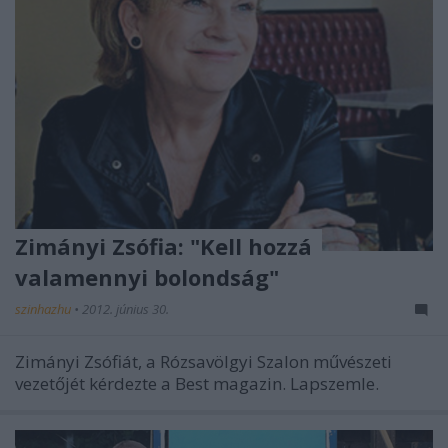
Zimányi Zsófia: "Kell hozzá
valamennyi bolondság"
szinhazhu
•
2012. június 30.
Zimányi Zsófiát, a Rózsavölgyi Szalon művészeti
vezetőjét kérdezte a Best magazin. Lapszemle.