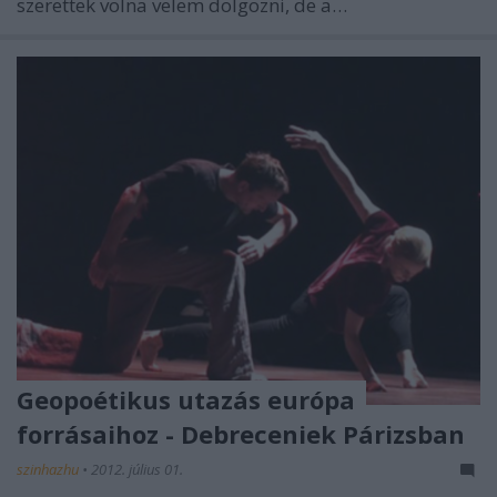
szerettek volna velem dolgozni, de a…
Geopoétikus utazás európa
forrásaihoz - Debreceniek Párizsban
szinhazhu
•
2012. július 01.