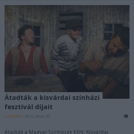
Átadták a kisvárdai színházi
fesztivál díjait
szinhazhu
•
2012. június 30.
Átadták a Magyar Színházak XXIV. Kisvárdai