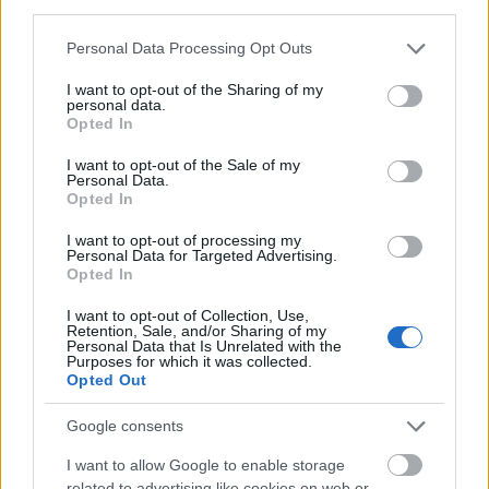
third parties.
Please note that this website/app uses one or more Google
Personal Data Processing Opt Outs
services and may gather and store information including but
not limited to your visit or usage behaviour. You may click to
I want to opt-out of the Sharing of my
personal data.
grant or deny consent to Google and its third-party tags to
Opted In
use your data for below specified purposes in below Google
consent section.
I want to opt-out of the Sale of my
Personal Data.
Opted In
I want to opt-out of processing my
Personal Data for Targeted Advertising.
Opted In
I want to opt-out of Collection, Use,
Retention, Sale, and/or Sharing of my
Personal Data that Is Unrelated with the
Kánikula helyett hallgassunk
Purposes for which it was collected.
Opted Out
operettslágereket
Google consents
szinhazhu
•
2012. július 01.
I want to allow Google to enable storage
Július elsején ünnepi gálaműsort szerveznek Gödöllő
related to advertising like cookies on web or