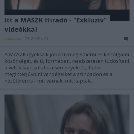
Itt a MASZK Híradó - "Exkluzív"
videókkal
szinhazhu
•
2012. július 01.
A MASZK igyekszik jobban megismerni és kiszolgálni
közönségét, és új formában, rendszeresen tudósítani
a velük kapcsolatos eseményekről, illetve
meginterjúvolni vendégeiket a színpadon és a
nézőtéren is - mit várnak, mit kaptak.