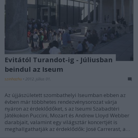
Evitától Turandot-ig - Júliusban
beindul az Iseum
szinhazhu
•
2012. július 01.
Az újjászületett szombathelyi Iseumban ebben az
évben már többhetes rendezvénysorozat várja
nyáron az érdeklődőket, s az Iseumi Szabadtéri
Játékokon Puccini, Mozart és Andrew Lloyd Webber
darabjait, valamint egy világsztár koncertjét is
meghallgathatják az érdeklődők: José Carrerast, a…