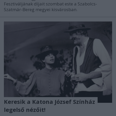
Fesztiváljának díjait szombat este a Szabolcs-
Szatmár-Bereg megyei kisvárosban.
Keresik a Katona József Színház
legelső nézőit!