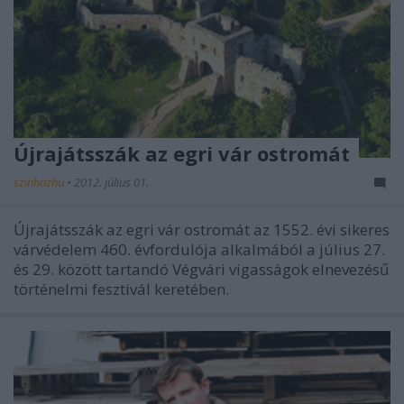
Újrajátsszák az egri vár ostromát
szinhazhu
•
2012. július 01.
Újrajátsszák az egri vár ostromát az 1552. évi sikeres
várvédelem 460. évfordulója alkalmából a július 27.
és 29. között tartandó Végvári vigasságok elnevezésű
történelmi fesztivál keretében.