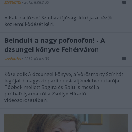
szinhazhu
•
2012. június 30.
A Katona József Színház ifjúsági klubja a nézők
közreműködését kéri.
Beindult a nagy pofonofon! - A
dzsungel könyve Fehérváron
szinhazhu
•
2012. június 30.
Közeledik A dzsungel könyve, a Vörösmarty Színház
legújabb nagyszínpadi musicaljének bemutatója.
Többek mellett Bagira és Balu is mesél a
próbafolyamatról a Zsöllye Híradó
videósorozatában.