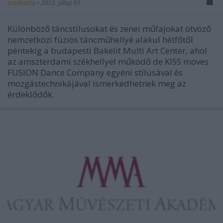
szinhazhu
•
2012. július 01.
Különböző táncstílusokat és zenei műfajokat ötvöző
nemzetközi fúziós táncműhellyé alakul hétfőtől
péntekig a budapesti Bakelit Multi Art Center, ahol
az amszterdami székhellyel működő de KISS moves
FUSION Dance Company egyéni stílusával és
mozgástechnikájával ismerkedhetnek meg az
érdeklődők.