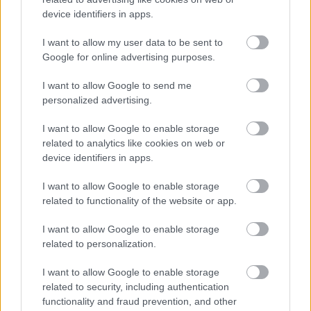
különleges helyszínén, közkedvelt művészekkel.
device identifiers in apps.
Fennállásának ötödik évfordulóját ünnepli 2012-ben
I want to allow my user data to be sent to
a már hagyománnyá vált Királyi Operettgála
Google for online advertising purposes.
produkció. Fellép többek között Csere László.
I want to allow Google to send me
personalized advertising.
I want to allow Google to enable storage
related to analytics like cookies on web or
device identifiers in apps.
I want to allow Google to enable storage
related to functionality of the website or app.
I want to allow Google to enable storage
related to personalization.
I want to allow Google to enable storage
related to security, including authentication
functionality and fraud prevention, and other
Egy betiltott műfajról -