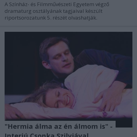
A Színház- és Filmművészeti Egyetem végző
dramaturg osztályának tagjaival készült
riportsorozatunk 5. részét olvashatják.
"Hermia álma az én álmom is" -
Interjú Csonka Szilviával