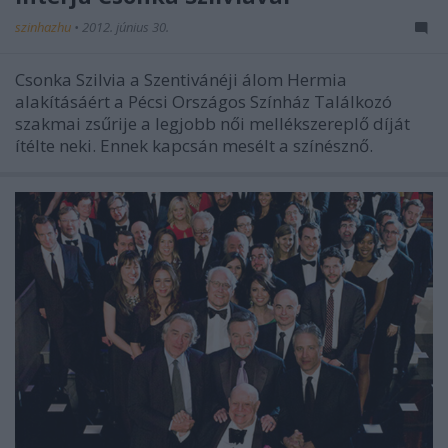
szinhazhu
•
2012. június 30.
Csonka Szilvia a Szentivánéji álom Hermia
alakításáért a Pécsi Országos Színház Találkozó
szakmai zsűrije a legjobb női mellékszereplő díját
ítélte neki. Ennek kapcsán mesélt a színésznő.