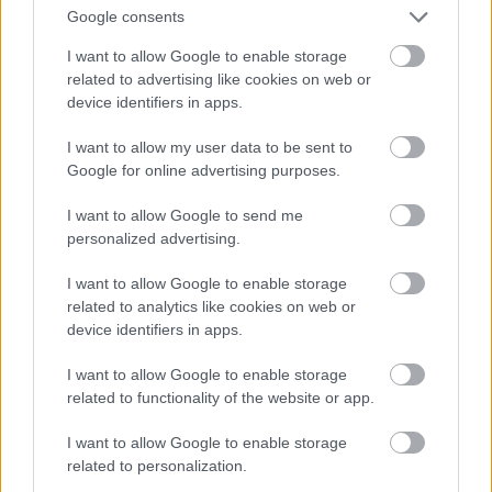
Google consents
I want to allow Google to enable storage
related to advertising like cookies on web or
device identifiers in apps.
I want to allow my user data to be sent to
Google for online advertising purposes.
I want to allow Google to send me
Szulák Andrea: "Felszívtam magam"
personalized advertising.
szinhazhu
•
2012. június 30.
I want to allow Google to enable storage
related to analytics like cookies on web or
device identifiers in apps.
Szulák Andreával nterjút adott a pink.hu-nak,
amelyben arról mesél, milyen fájdalmas
I want to allow Google to enable storage
tapasztalatokat szerzett pályája során és milyen
related to functionality of the website or app.
korszakokat él, mint színésznő. Lapszemle.
I want to allow Google to enable storage
related to personalization.