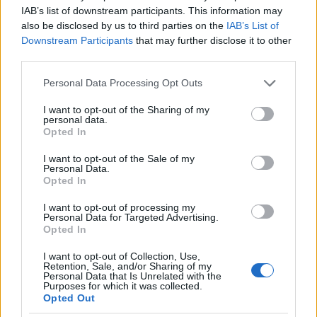
IAB’s list of downstream participants. This information may
also be disclosed by us to third parties on the
IAB’s List of
Downstream Participants
that may further disclose it to other
third parties.
Én és a kisöcsém - Premiert tartottak
Please note that this website/app uses one or more Google
Miskolcon
Personal Data Processing Opt Outs
services and may gather and store information including but
szinhazhu
•
2012. június 30.
not limited to your visit or usage behaviour. You may click to
I want to opt-out of the Sharing of my
personal data.
grant or deny consent to Google and its third-party tags to
Opted In
use your data for below specified purposes in below Google
Június 22-én játszotta először a Miskolci Nemzeti
consent section.
Színház társulata Eisemann Mihály és Szilágyi László
I want to opt-out of the Sale of my
Personal Data.
Én és a kisöcsém című zenés darabját. A Nyári
Opted In
Színházban tartott júniusi előadások után a
kőszínházi premierre október 7-én kerül sor a
I want to opt-out of processing my
Personal Data for Targeted Advertising.
miskolci Kamaraszínházban.
Opted In
I want to opt-out of Collection, Use,
Retention, Sale, and/or Sharing of my
Personal Data that Is Unrelated with the
Purposes for which it was collected.
Opted Out