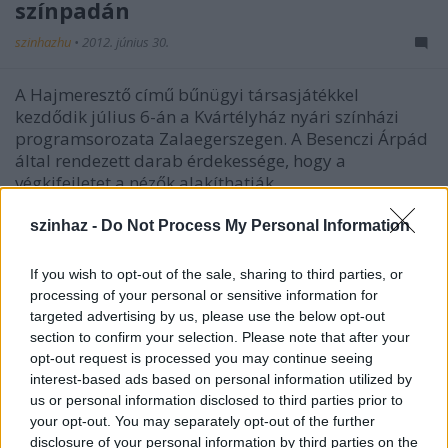
színpadán
szinhazhu
•
2012. június 30.
A Hajmeresztő című bűnügyi társasjátékkel
kezdődik július 6-án a Kvártélyház nyári színházi
programsorozata Zalaegerszegen. A Besenczi Árpád
által rendezett darab érdekessége, hogy a
végkifejletet a nézők alakíthatják.
szinhaz -
Do Not Process My Personal Information
If you wish to opt-out of the sale, sharing to third parties, or
processing of your personal or sensitive information for
targeted advertising by us, please use the below opt-out
section to confirm your selection. Please note that after your
opt-out request is processed you may continue seeing
interest-based ads based on personal information utilized by
us or personal information disclosed to third parties prior to
your opt-out. You may separately opt-out of the further
disclosure of your personal information by third parties on the