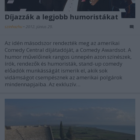
Díjazzák a legjobb humoristákat
szinhazhu
•
2012. június 29.
Az idén másodszor rendezték meg az amerikai
Comedy Central díjátadóját, a Comedy Awardsot. A
humor művelőinek rangos ünnepén azon színészek,
írók, rendezők és humoristák, stand-up comedy
előadók munkásságát ismerik el, akik sok
vidámságot csempésznek az amerikai polgárok
mindennapjaiba. Az exkluzív…