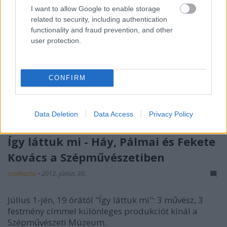
I want to allow Google to enable storage
related to security, including authentication
functionality and fraud prevention, and other
user protection.
CONFIRM
Data Deletion
Data Access
Privacy Policy
Így láttuk mi - Háy, Pálmai és Fekete
Kovács a Szépművészetiben
szinhazhu
•
2012. június 30.
Július 1-jén, 19 órától "Így láttuk mi": 3 művész, 3
festmény címmel különleges produkciót kínál a
Szépművészeti Múzeum.