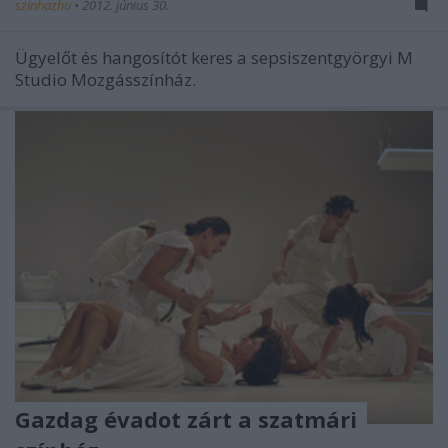
szinhazhu
•
2012. június 30.
Ügyelőt és hangosítót keres a sepsiszentgyörgyi M
Studio Mozgásszínház.
Gazdag évadot zárt a szatmári