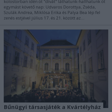
kolostorban idén öt "dívát" láthatunk-hallhatunk öt
egymást követő nap: Udvaros Dorottya, Zséda,
Szulák Andrea, Miklósa Erika és Palya Bea lép fel
zenés estjével július 17. és 21. között az…
Bűnügyi társasjáték a Kvártélyház