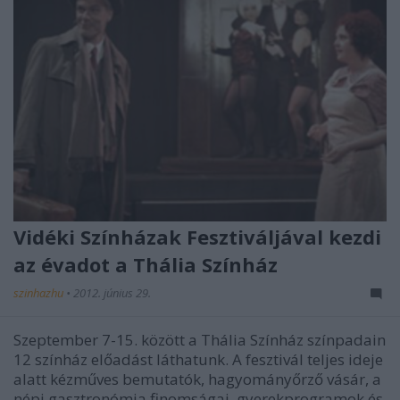
Vidéki Színházak Fesztiváljával kezdi
az évadot a Thália Színház
szinhazhu
•
2012. június 29.
Szeptember 7-15. között a Thália Színház színpadain
12 színház előadást láthatunk. A fesztivál teljes ideje
alatt kézműves bemutatók, hagyományőrző vásár, a
népi gasztronómia finomságai, gyerekprogramok és