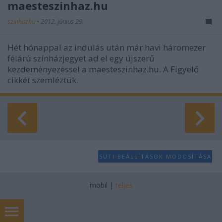
maesteszinhaz.hu
szinhazhu
•
2012. június 29.
Hét hónappal az indulás után már havi háromezer
félárú színházjegyet ad el egy újszerű
kezdeményezéssel a maesteszinhaz.hu. A Figyelő
cikkét szemléztük.
SÜTI BEÁLLÍTÁSOK MÓDOSÍTÁSA
mobil
|
teljes