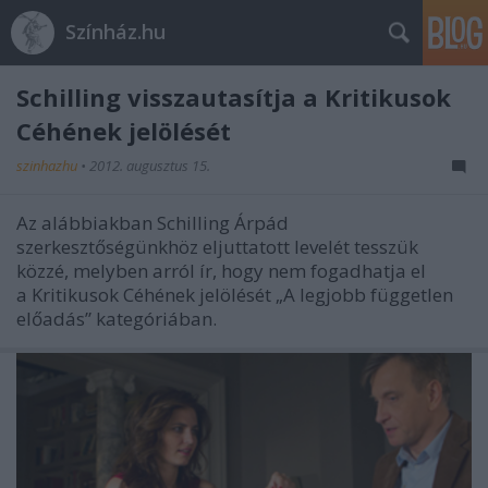
Színház.hu
Schilling visszautasítja a Kritikusok
Céhének jelölését
szinhazhu
•
2012. augusztus 15.
Az alábbiakban Schilling Árpád
szerkesztőségünkhöz eljuttatott levelét tesszük
közzé, melyben arról ír, hogy nem fogadhatja el
a Kritikusok Céhének jelölését „A legjobb független
előadás” kategóriában.