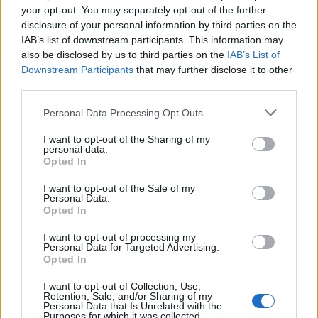
Színházi egypercesek - a 80-as évek
your opt-out. You may separately opt-out of the further
disclosure of your personal information by third parties on the
eleje
IAB’s list of downstream participants. This information may
szinhazhu
also be disclosed by us to third parties on the
•
2012. augusztus 15.
IAB’s List of
Downstream Participants
that may further disclose it to other
third parties.
Színházi egypercesek címmel indított sorozatot a
színigazdaság.hu-n dr. Venczel Sándor színigazdász,
Please note that this website/app uses one or more Google
Personal Data Processing Opt Outs
költségvetési főfelügyelő. A mostani epizódban a 80-
services and may gather and store information including but
as évek elején és K. városában járunk...
not limited to your visit or usage behaviour. You may click to
I want to opt-out of the Sharing of my
personal data.
grant or deny consent to Google and its third-party tags to
Opted In
use your data for below specified purposes in below Google
Megállapodott a Budapesti
consent section.
I want to opt-out of the Sale of my
Fesztiválközpont és a Magyar
Personal Data.
Opted In
Turizmus Zrt.
I want to opt-out of processing my
szinhazhu
•
2012. augusztus 15.
Personal Data for Targeted Advertising.
Opted In
Stratégiai együttműködési megállapodást írt alá a
I want to opt-out of Collection, Use,
Budapesti Fesztiválközpont Nonprofit Kft. és a
Retention, Sale, and/or Sharing of my
Personal Data that Is Unrelated with the
Magyar Turizmus Zrt., mivel a Budapesti Tavaszi
Purposes for which it was collected.