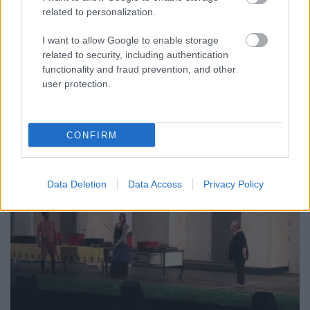
szinhazhu
•
2012. augusztus 15.
related to personalization.
Színészek olvassák fel pénteken a Pussy Riot orosz
I want to allow Google to enable storage
együttes tagjainak tanúvallomásait a londoni Royal
related to security, including authentication
functionality and fraud prevention, and other
Court színházban pár órával a lánybanda ellen
user protection.
Oroszországban folyó, sokak szerint politikai
indíttatású per ítéletének kihirdetése előtt.
CONFIRM
Data Deletion
Data Access
Privacy Policy