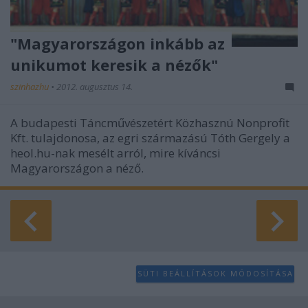
"Magyarországon inkább az
unikumot keresik a nézők"
szinhazhu
•
2012. augusztus 14.
A budapesti Táncművészetért Közhasznú Nonprofit
Kft. tulajdonosa, az egri származású Tóth Gergely a
heol.hu-nak mesélt arról, mire kíváncsi
Magyarországon a néző.
SÜTI BEÁLLÍTÁSOK MÓDOSÍTÁSA