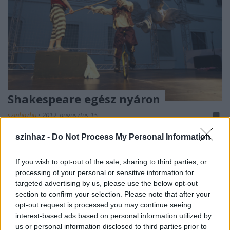
Shakespeare egész nyáron
szinhazhu
•
2012. augusztus 15.
szinhaz -
Do Not Process My Personal Information
A történet Prágában kezdődött, s 12 éve Marián
Zednikovič és Jana Zednikovičová jóvoltából
If you wish to opt-out of the sale, sharing to third parties, or
Pozsonyban is elengedhetetlen nyári vendég lett a jó
processing of your personal or sensitive information for
öreg, s mégis megunhatatlan Shakespeare. Előbb
targeted advertising by us, please use the below opt-out
csak prágai vendégjátékokról szóltak a hírek, de már
section to confirm your selection. Please note that after your
évek óta saját előadásokat is létrehoznak. Pozsony
opt-out request is processed you may continue seeing
után…
interest-based ads based on personal information utilized by
us or personal information disclosed to third parties prior to