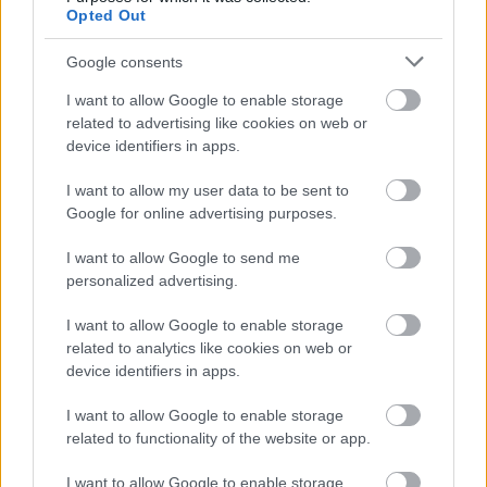
Fesztivál (BTF) célközönségének jelentős részét a
Opted Out
külföldi vendégek adják.
Google consents
I want to allow Google to enable storage
related to advertising like cookies on web or
device identifiers in apps.
I want to allow my user data to be sent to
Google for online advertising purposes.
I want to allow Google to send me
personalized advertising.
I want to allow Google to enable storage
related to analytics like cookies on web or
device identifiers in apps.
I want to allow Google to enable storage
Brit színészek olvassák fel a Pussy
related to functionality of the website or app.
Riot tanúvallomásait
I want to allow Google to enable storage