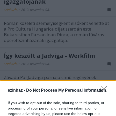
igazgatójának
szinhazhu
•
2012. november 08.
Román közéleti személyiségként elsőként vehette át
a Pro Cultura Hungarica díjat szerdán este
Bukarestben Razvan Ioan Dinca, a román főváros
operettszínházának igazgatója.
Így készült a Jadviga - Werkfilm
szinhazhu
•
2012. november 08.
Závada Pál Jadviga párnája című regényének
színpadi adaptációját októberben mutatta be az
Orlai Produkciós Iroda, Hargitai Iván rendezésében.
szinhaz -
Do Not Process My Personal Information
Most bepillanthatnak a próbákba.
If you wish to opt-out of the sale, sharing to third parties, or
processing of your personal or sensitive information for
targeted advertising by us, please use the below opt-out