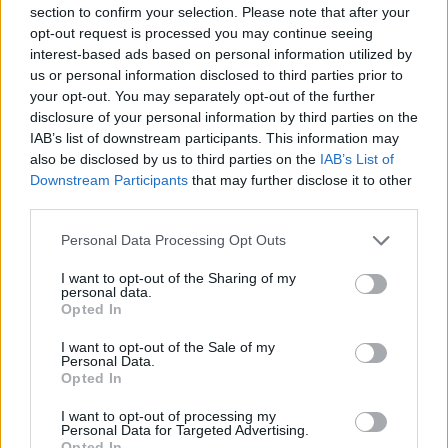
section to confirm your selection. Please note that after your
opt-out request is processed you may continue seeing
interest-based ads based on personal information utilized by
us or personal information disclosed to third parties prior to
your opt-out. You may separately opt-out of the further
disclosure of your personal information by third parties on the
IAB’s list of downstream participants. This information may
also be disclosed by us to third parties on the
IAB’s List of
Downstream Participants
that may further disclose it to other
third parties.
Please note that this website/app uses one or more Google
Personal Data Processing Opt Outs
services and may gather and store information including but
Színésznő létére lovaggá ütötték -
not limited to your visit or usage behaviour. You may click to
I want to opt-out of the Sharing of my
personal data.
interjú Halász Judittal
grant or deny consent to Google and its third-party tags to
Opted In
use your data for below specified purposes in below Google
szinhazhu
•
2012. november 08.
consent section.
I want to opt-out of the Sale of my
Personal Data.
Opted In
Gimnazista korában válogatott díjugrató volt, és
József Attila- meg Petőfi-összest olvasott Halász
I want to opt-out of processing my
Judit. Ismert színésznőként magamagára osztotta
Personal Data for Targeted Advertising.
Opted In