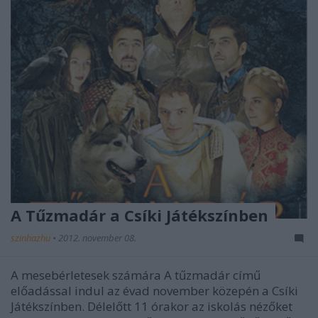
A Tűzmadár a Csíki Játékszínben
szinhazhu
•
2012. november 08.
A mesebérletesek számára A tűzmadár című
előadással indul az évad november közepén a Csíki
Játékszínben. Délelőtt 11 órakor az iskolás nézőket