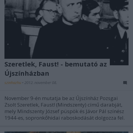
Szeretlek, Faust! - bemutató az
Újszínházban
szinhazhu
•
2012. november 08.
November 9-én mutatja be az Újszínház Pozsgai
Zsolt Szeretlek, Faust! (Mindszenty) című darabját,
mely Mindszenty József püspök és Jávor Pál színész
1944-es, sopronkőhidai raboskodását dolgozza fel.