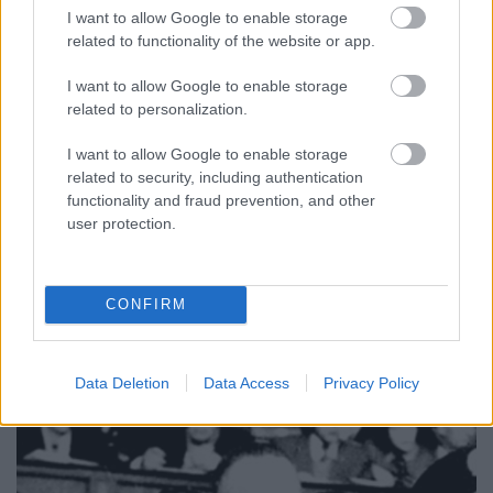
I want to allow Google to enable storage
szinhazhu
•
2012. november 08.
related to functionality of the website or app.
A színházak is megszenvedték a katasztrófát: a
I want to allow Google to enable storage
Sandy hurrikán miatt hatmillió dollár fölötti (1,3
related to personalization.
milliárd forintos) veszteséggel zárta az elmúlt hetet
a New York-i színházi negyed.
I want to allow Google to enable storage
related to security, including authentication
functionality and fraud prevention, and other
Elmarad az Édes hazám a
user protection.
Radnótiban
szinhazhu
•
2012. november 08.
CONFIRM
A Radnóti Színház közleménye.
Data Deletion
Data Access
Privacy Policy