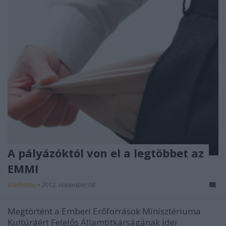
A pályázóktól von el a legtöbbet az
EMMI
szinhazhu
•
2012. november 08.
Megtörtént a Emberi Erőforrások Minisztériuma
Kultúráért Felelős Államtitkárságának idei