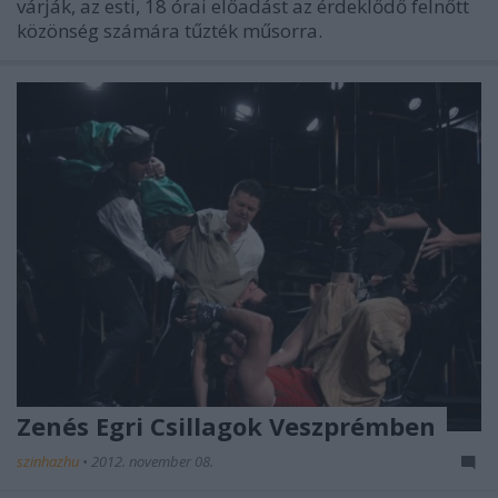
várják, az esti, 18 órai előadást az érdeklődő felnőtt
közönség számára tűzték műsorra.
Zenés Egri Csillagok Veszprémben
szinhazhu
•
2012. november 08.