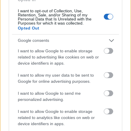
máig tartó sikeres szerepkörét, az énekesit. A
koncertjeire járó családokban a szülők is az ő dalain
I want to opt-out of Collection, Use,
cseperedtek fel. Még nagyköveti megbízatást is…
Retention, Sale, and/or Sharing of my
Personal Data that Is Unrelated with the
Purposes for which it was collected.
Opted Out
Google consents
I want to allow Google to enable storage
related to advertising like cookies on web or
device identifiers in apps.
I want to allow my user data to be sent to
Google for online advertising purposes.
I want to allow Google to send me
personalized advertising.
I want to allow Google to enable storage
Hatmillió dollárt vesztett a
related to analytics like cookies on web or
device identifiers in apps.
Broadway