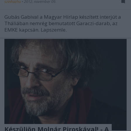
szinhazhu
•
2012. november 09.
Gubás Gabival a Magyar Hírlap készített interjút a
Tháliában nemrég bemutatott Garaczi-darab, az
EMKE kapcsán. Lapszemle.
Készüljön Molnár Piroskával! - A