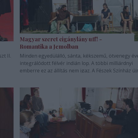
Magyar szeret cigánylány uff! -
Romantika a Jemolban
t II.
Minden egyedülálló, sánta, kékszemű, ötvenegy éves,
integrálódott félvér indián lop. A többi milliárdnyi
emberre ez az állítás nem igaz. A Fészek Színház új
egy társadalmi igazságtalanság(?) nyomába ered, s egy
sírós-nevetős abszurd előadással tárja a világ elé
összegzését. December 8-án új…