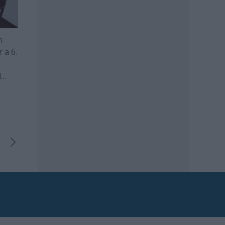
n
 a 6.
l
i