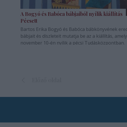
A Bogyó és Babóca bábjaiból nyílik kiállítás
Pécsett
Bartos Erika Bogyó és Babóca bábkönyvének ered
bábjait és díszleteit mutatja be az a kiállítás, amely
november 10-én nyílik a pécsi Tudásközpontban.
Előző oldal