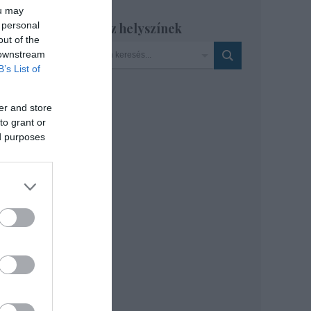
ou may
 personal
Szinház helyszínek
gazin
out of the
 is
 downstream
B’s List of
er and store
to grant or
ed purposes
ly