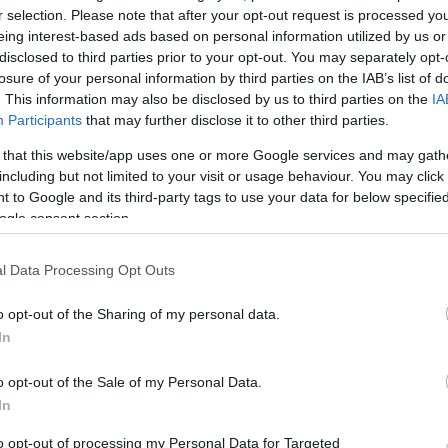
Bánfalvy Ági az Abigélről
r selection. Please note that after your opt-out request is processed y
eing interest-based ads based on personal information utilized by us or
Bánfalvy Ágival készített interjút a Sikeres Nők ma
disclosed to third parties prior to your opt-out. You may separately opt-
az Abigél kapcsán, melynek producere és szereplője
losure of your personal information by third parties on the IAB’s list of
egyben. A darabot az ősszel az Urániában játsszák.
. This information may also be disclosed by us to third parties on the
IA
, aki
Lapszemle.
Participants
that may further disclose it to other third parties.
ált
 that this website/app uses one or more Google services and may gath
including but not limited to your visit or usage behaviour. You may click 
 to Google and its third-party tags to use your data for below specifi
ogle consent section.
l Data Processing Opt Outs
o opt-out of the Sharing of my personal data.
In
A Bagoly - családi tébolyda Tamási
Zoltántól
o opt-out of the Sale of my Personal Data.
In
os, a
November 30-án mutatja be a K.V. Társulat A Bago
ő
című "családi tébolydáját" a Fogasházban, Tamási
to opt-out of processing my Personal Data for Targeted