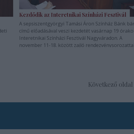
Kezdődik az Interetnikai Színházi Fesztivál
A sepsiszentgyörgyi Tamási Áron Színház Bánk bá
eti
című előadásával veszi kezdetét vasárnap 19 órakor
Interetnikai Színházi Fesztivál Nagyváradon. A
november 11-18. között zajló rendezvénysorozatta
kapcsolatban Czvikker Katalin, a szervező Szigliget
Színház menedzser-igazgatója és Szabó…
Következő oldal