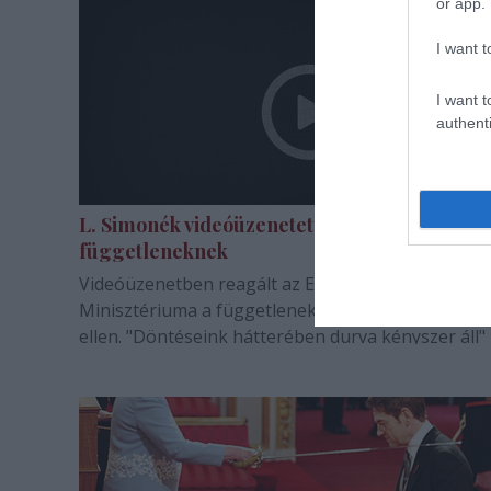
or app.
legfontosabb.
I want t
I want t
authenti
L. Simonék videóüzenetet küldenek a
függetleneknek
Videóüzenetben reagált az Emberi Erőforrások
Minisztériuma a függetlenek tiltakozására a zárol
ellen. "Döntéseink hátterében durva kényszer áll" 
mondják.