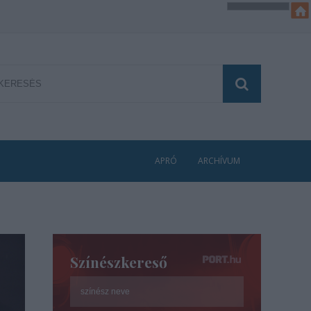
APRÓ
ARCHÍVUM
Színészkereső