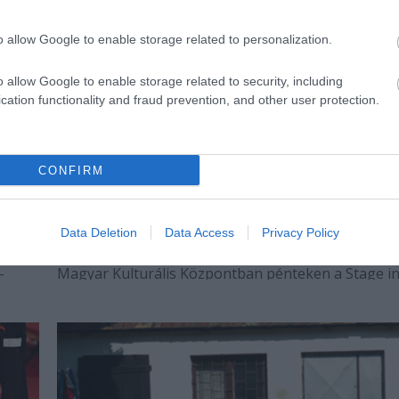
o allow Google to enable storage related to personalization.
o allow Google to enable storage related to security, including
cation functionality and fraud prevention, and other user protection.
CONFIRM
Versszínházzal emlékeztek Radnótira
Londonban
Turek Miklós Radnótiról szóló versszínház-előadás
Data Deletion
Data Access
Privacy Policy
ás
mutatták be Londonban Árny az árnyban címmel a
-
Magyar Kulturális Központban pénteken a Stage i
London szervezésében.