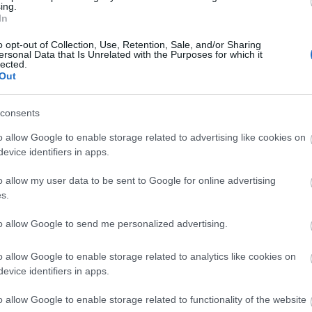
ing.
Zoltán rendezésében. A részletekről cikkünkben
In
olvashatnak.
o opt-out of Collection, Use, Retention, Sale, and/or Sharing
ersonal Data that Is Unrelated with the Purposes for which it
lected.
Out
consents
o allow Google to enable storage related to advertising like cookies on
evice identifiers in apps.
o allow my user data to be sent to Google for online advertising
Szögi Csaba: "Van három hónapunk"
s.
Megszűnés fenyegeti a Közép-Európa Táncszínház
to allow Google to send me personalized advertising.
n
folyamatosan csökkenő állami támogatások és a
pályázati források késlekedése miatt. A társulat
o allow Google to enable storage related to analytics like cookies on
plőitől
támogatói kártya kibocsátásával próbál forrásokh
evice identifiers in apps.
jutni - számolt be Szögi Csaba társulatvezető az M
o allow Google to enable storage related to functionality of the website
nek.