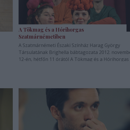
A Tökmag és a Hórihorgas
Szatmárnémetiben
A Szatmárnémeti Északi Színház Harag György
Társulatának Brighella bábtagozata 2012. novemb
12-én, hétfőn 11 órától A Tökmag és a Hórihorgas
aturg,
előadásával nyitja meg 2012/2013-as évadát.
Marc