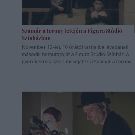
Szamár a torony tetején a Figura Stúdió
Színházban
November 12-én, 10 órától tartja idei évadának
második bemutatóját a Figura Stúdió Színház. A
gyerekeknek szóló mesejáték a Szamár a torony
tetején címet viseli. Szerzője Zalán Tibor író, dram
aki a budapesti Stúdió K Színház felkérésére írta 
Chagall képeinek hangulatából,…