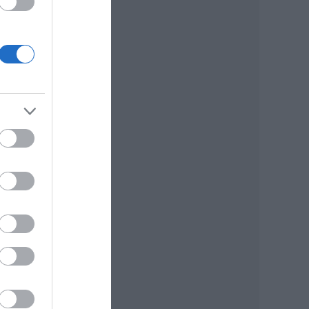
at a
oz
TI-