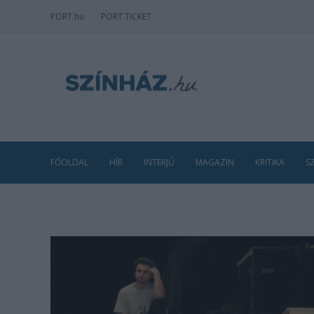
PORT
.hu
PORT TICKET
FŐOLDAL
HÍR
INTERJÚ
MAGAZIN
KRITIKA
S