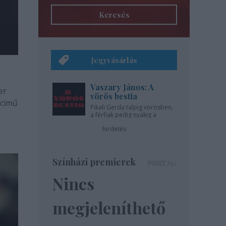
Keresés
Jegyvásárlás
Vaszary János: A
er
vörös bestia
 című
Pikali Gerda talpig vörösben,
a férfiak pedig nyakig a
pácban - az Újszínházban!
hirdetés
Színházi premierek
Nincs
megjeleníthető