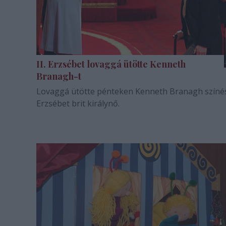
II. Erzsébet lovaggá ütötte Kenneth
Branagh-t
Lovaggá ütötte pénteken Kenneth Branagh színész
Erzsébet brit királynő.