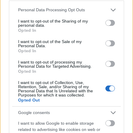
Please note that this website/app uses one or more Google
Personal Data Processing Opt Outs
services and may gather and store information including but
not limited to your visit or usage behaviour. You may click to
I want to opt-out of the Sharing of my
personal data.
grant or deny consent to Google and its third-party tags to
Opted In
use your data for below specified purposes in below Google
consent section.
I want to opt-out of the Sale of my
Personal Data.
Fodor Annamária: "Fogom a kezét,
Opted In
bőgünk"
I want to opt-out of processing my
Personal Data for Targeted Advertising.
szinhazhu
•
2012. január 27.
Opted In
Február 1-jétől Dörner György vezeti az Új Színházat.
I want to opt-out of Collection, Use,
Retention, Sale, and/or Sharing of my
A váltás előtt néhány nappal Fodor Annamária is
Personal Data that Is Unrelated with the
Purposes for which it was collected.
megszólalt. Arról beszélt, milyen most az élet a
Opted Out
kulisszák mögött. Lapszemle.
Google consents
I want to allow Google to enable storage
related to advertising like cookies on web or