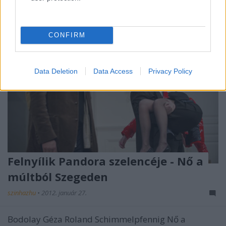
CONFIRM
Data Deletion
Data Access
Privacy Policy
Felnyílik Pandora szelencéje - Nő a
múltból Szegeden
szinhazhu
•
2012. január 27.
Bodolay Géza Roland Schimmelpfennig Nő a