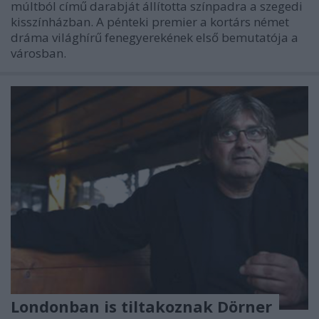
múltból című darabját állította színpadra a szegedi
kisszínházban. A pénteki premier a kortárs német
dráma világhírű fenegyerekének első bemutatója a
városban.
Londonban is tiltakoznak Dörner