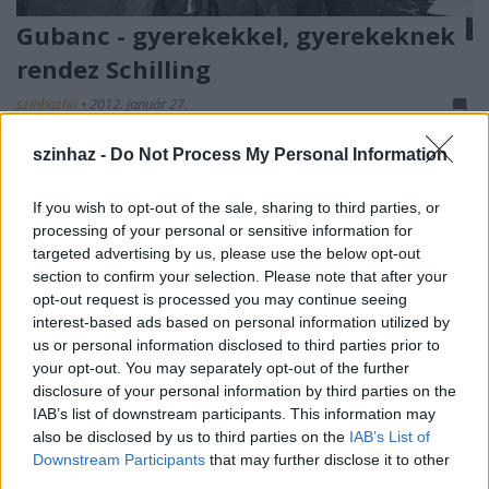
Gubanc - gyerekekkel, gyerekeknek
rendez Schilling
szinhazhu
•
2012. január 27.
szinhaz -
Do Not Process My Personal Information
A Káva Kulturális Műhely legújabb színházi
programjában ismét együtt játszhatnak színészek és
résztvevő gyerekek. A színház és a mese segítségével
If you wish to opt-out of the sale, sharing to third parties, or
egy olyan közös játéktér jön létre, ahol a gyerekek
processing of your personal or sensitive information for
szabadon gondolkodhatnak és játszhatnak arról,
targeted advertising by us, please use the below opt-out
section to confirm your selection. Please note that after your
miért nehéz jó gyereknek lenni. A színházi nevelési…
opt-out request is processed you may continue seeing
interest-based ads based on personal information utilized by
us or personal information disclosed to third parties prior to
your opt-out. You may separately opt-out of the further
disclosure of your personal information by third parties on the
IAB’s list of downstream participants. This information may
also be disclosed by us to third parties on the
IAB’s List of
Downstream Participants
that may further disclose it to other
third parties.