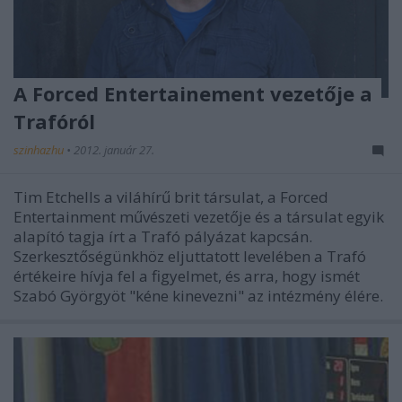
A Forced Entertainement vezetője a
Trafóról
szinhazhu
•
2012. január 27.
Tim Etchells a viláhírű brit társulat, a Forced
Entertainment művészeti vezetője és a társulat egyik
alapító tagja írt a Trafó pályázat kapcsán.
Szerkesztőségünkhöz eljuttatott levelében a Trafó
értékeire hívja fel a figyelmet, és arra, hogy ismét
Szabó Györgyöt "kéne kinevezni" az intézmény élére.