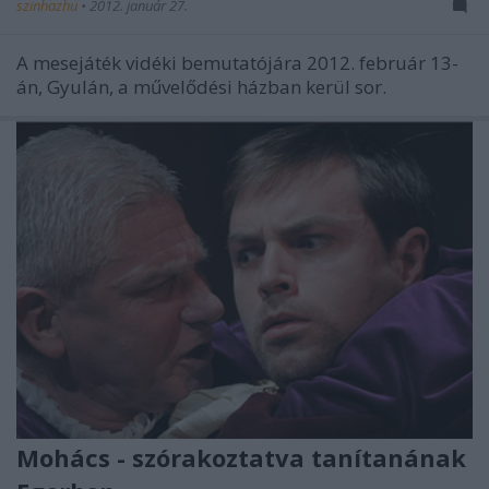
szinhazhu
•
2012. január 27.
A mesejáték vidéki bemutatójára 2012. február 13-
án, Gyulán, a művelődési házban kerül sor.
Mohács - szórakoztatva tanítanának