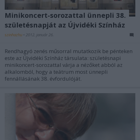
Minikoncert-sorozattal ünnepli 38.
születésnapját az Újvidéki Színház
szinhazhu
•
2012. január 26.
Rendhagyó zenés műsorral mutatkozik be pénteken
este az Újvidéki Színház társulata: születésnapi
minikoncert-sorozattal várja a nézőket abból az
alkalomból, hogy a teátrum most ünnepli
fennállásának 38. évfordulóját.