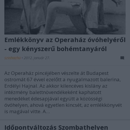
Emlékkönyv az Operaház óvóhelyéről
- egy kényszerű bohémtanyáról
szinhazhu
•
2012. január 27.
Az Operaház pincéjében vészelte át Budapest
ostromát 67 évvel ezelőtt a nyugalmazott balerina,
Erdélyi Hajnal. Az akkor kilencéves kislány az
intézmény balettnövendékeként kaphatott
menedéket édesapjával együtt a közösségi
óvóhelyen, ahová egyetlen kincsét, az emlékkönyvét
is magával vitte. A…
Időpontváltozás Szombathelyen