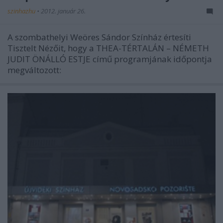
szinhazhu
•
2012. január 26.
A szombathelyi Weöres Sándor Színház értesíti
Tisztelt Nézőit, hogy a THEA-TÉRTALÁN – NÉMETH
JUDIT ÖNÁLLÓ ESTJE című programjának időpontja
megváltozott: