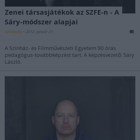
Zenei társasjátékok az SZFE-n - A
Sáry-módszer alapjai
szinhazhu
•
2012. január 27.
A Színház- és Filmművészeti Egyetem 90 órás
pedagógus-továbbképzést tart. A képzésvezető: Sáry
László.