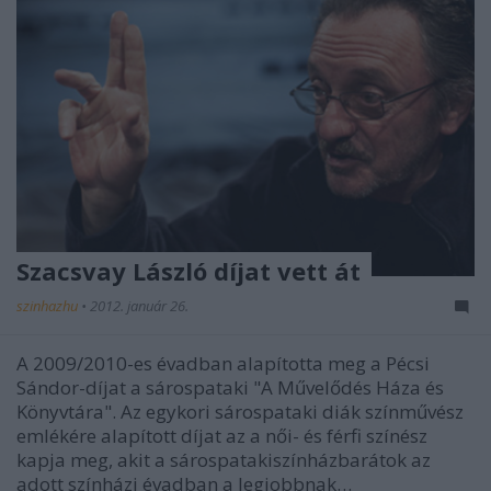
Szacsvay László díjat vett át
szinhazhu
•
2012. január 26.
A 2009/2010-es évadban alapította meg a Pécsi
Sándor-díjat a sárospataki "A Művelődés Háza és
Könyvtára". Az egykori sárospataki diák színművész
emlékére alapított díjat az a női- és férfi színész
kapja meg, akit a sárospatakiszínházbarátok az
adott színházi évadban a legjobbnak…