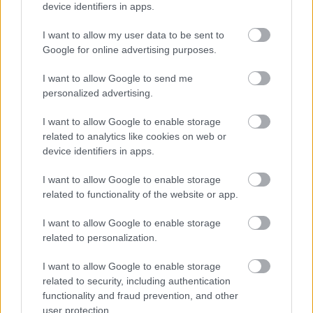
device identifiers in apps.
I want to allow my user data to be sent to
Google for online advertising purposes.
I want to allow Google to send me
personalized advertising.
I want to allow Google to enable storage
related to analytics like cookies on web or
device identifiers in apps.
Tudor-korhű illatú Shakespeare-
I want to allow Google to enable storage
skanzen Japánban
related to functionality of the website or app.
szinhazhu
•
2012. január 27.
I want to allow Google to enable storage
related to personalization.
Shakespeare-skanzen és -panoptikum csodálható
I want to allow Google to enable storage
meg Japánban, csaknem 10 ezer kilométerre a
related to security, including authentication
legünnepeltebb angol író és költő szülőhazájától.
functionality and fraud prevention, and other
user protection.