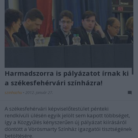
Harmadszorra is pályázatot írnak ki
a székesfehérvári színházra!
szinhazhu
•
2012. január 27.
A székesfehérvári képviselőtestület pénteki
rendkívüli ülésén egyik jelölt sem kapott többséget,
így a Közgyűlés kényszerűen új pályázat kiírásáról
döntött a Vörösmarty Színház igazgatói tisztségének
betöltésére.