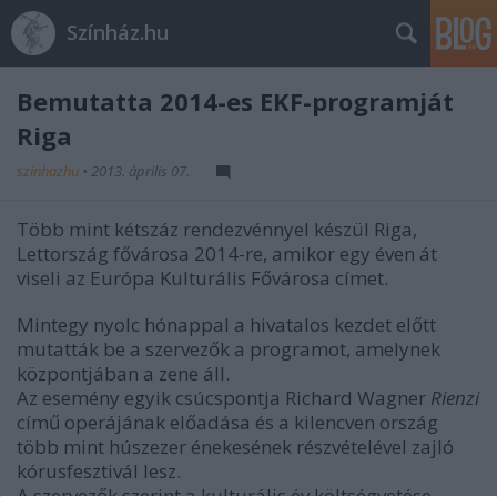
Színház.hu
Bemutatta 2014-es EKF-programját
Riga
szinhazhu
•
2013. április 07.
Több mint kétszáz rendezvénnyel készül Riga,
Lettország fővárosa 2014-re, amikor egy éven át
viseli az Európa Kulturális Fővárosa címet.
Mintegy nyolc hónappal a hivatalos kezdet előtt
mutatták be a szervezők a programot, amelynek
központjában a zene áll.
Az esemény egyik csúcspontja Richard Wagner
Rienzi
című operájának előadása és a kilencven ország
több mint húszezer énekesének részvételével zajló
kórusfesztivál lesz.
A szervezők szerint a kulturális év költségvetése