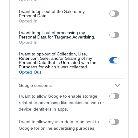
Pécs, 2010-
Európa-szerte több mint 40 város viselte a címet, köztük
use your data for below specified purposes in below Google
ben.
consent section.
I want to opt-out of the Sale of my
Personal Data.
A programot itt elérheti.
Opted In
I want to opt-out of processing my
Personal Data for Targeted Advertising.
Opted In
Forrás: MTI
I want to opt-out of Collection, Use,
Retention, Sale, and/or Sharing of my
Personal Data that Is Unrelated with the
Purposes for which it was collected.
Opted Out
Google consents
Ajánlott bejegyzések:
I want to allow Google to enable storage
related to advertising like cookies on web or
device identifiers in apps.
Indul az e-Trafó online programsorozat
I want to allow my user data to be sent to
Google for online advertising purposes.