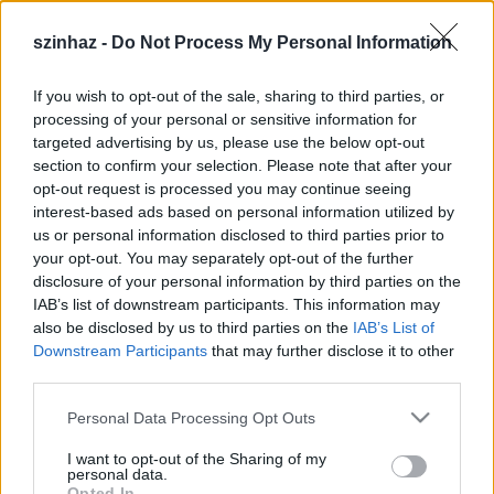
mintegy 24 millió euró.
szinhaz -
Do Not Process My Personal Information
If you wish to opt-out of the sale, sharing to third parties, or
processing of your personal or sensitive information for
targeted advertising by us, please use the below opt-out
section to confirm your selection. Please note that after your
opt-out request is processed you may continue seeing
interest-based ads based on personal information utilized by
us or personal information disclosed to third parties prior to
your opt-out. You may separately opt-out of the further
disclosure of your personal information by third parties on the
IAB’s list of downstream participants. This information may
also be disclosed by us to third parties on the
IAB’s List of
Downstream Participants
that may further disclose it to other
third parties.
Riga 2014-ben a sorban a harmadik város, amely a
Please note that this website/app uses one or more Google
Personal Data Processing Opt Outs
balti országok közül megkapta a címet. 2011-ben az
services and may gather and store information including but
észtországi Tallinn, 2009-ben pedig a litván Vilnius
not limited to your visit or usage behaviour. You may click to
I want to opt-out of the Sharing of my
volt kulturális főváros.
Az első kulturális főváros Athén volt, azóta
personal data.
grant or deny consent to Google and its third-party tags to
Opted In