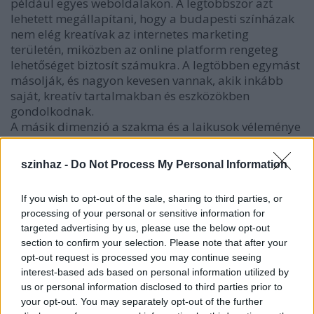
például egyes weboldalakon. A legtöbbször azt
lehetett megállapítani, hogy a budapesti színházak
nem elég kreatívak az internetes marketing
területén, miközben az online platform rengeteg
lehetőséget biztosít számukra. A legtöbben egymást
másolják, és nagyon kevesen vannak, akik inkább
saját, kreatív tartalmakban és eszközökben
gondolkodnak.
A másik dimenzió a szakma és a laikusok véleménye
felől közelítette meg a kutatási kérdésemet.
Kutatásom során felfedeztem, hogy a szakmabeliek
szinhaz -
Do Not Process My Personal Information
és a laikusok közt véleménykülönbség van egy
területen, mégpedig abban, hogy míg a laikusok
If you wish to opt-out of the sale, sharing to third parties, or
szívesen vennék az extra tartalmakat, amelyekhez
processing of your personal or sensitive information for
csak ők férhetnek hozzá, addig a szakmabeliek
targeted advertising by us, please use the below opt-out
inkább szeretnék mindenkihez eljuttatni a
section to confirm your selection. Please note that after your
tartalmakat. A színházak tehát nem ismerik fel az
opt-out request is processed you may continue seeing
exkluzív tartalmak iránti nézői igényt.
interest-based ads based on personal information utilized by
us or personal information disclosed to third parties prior to
your opt-out. You may separately opt-out of the further