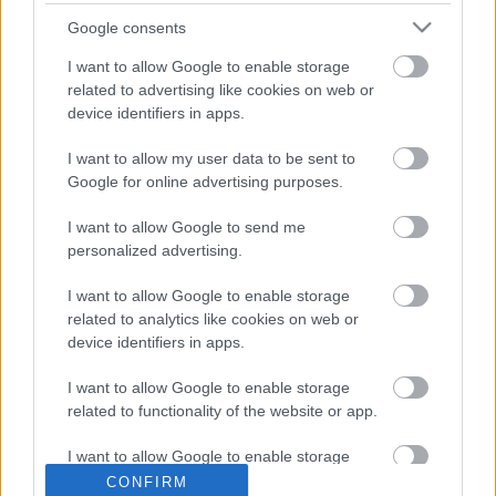
ehhez a lépéshez.
Vizsgálataim megerősítették előzetes hipotézisemet,
Google consents
amit a bevezetésben is kifejtettem, hogy fontos az
I want to allow Google to enable storage
online marketing a színházak életében, de még nem
related to advertising like cookies on web or
tudják megfelelően használni, nem mindig nyerik el
device identifiers in apps.
a nézők tetszését. Az viszont biztos, hogy mind a
nézőknek, mind a szakmának van igénye ennek a
I want to allow my user data to be sent to
platformnak a használatára."
Google for online advertising purposes.
A teljes 38 oldalas tanulmány letölthető innen:
A
I want to allow Google to send me
kulisszákon túl.pdf
personalized advertising.
I want to allow Google to enable storage
related to analytics like cookies on web or
device identifiers in apps.
I want to allow Google to enable storage
related to functionality of the website or app.
I want to allow Google to enable storage
Ajánlott bejegyzések:
related to personalization.
CONFIRM