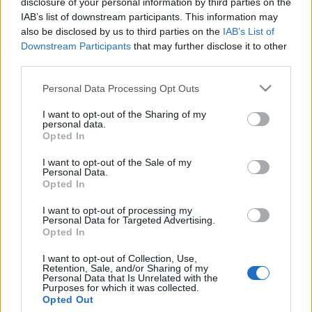
disclosure of your personal information by third parties on the
IAB’s list of downstream participants. This information may
also be disclosed by us to third parties on the
IAB’s List of
Downstream Participants
that may further disclose it to other
third parties.
Please note that this website/app uses one or more Google
Personal Data Processing Opt Outs
services and may gather and store information including but
not limited to your visit or usage behaviour. You may click to
I want to opt-out of the Sharing of my
personal data.
grant or deny consent to Google and its third-party tags to
Opted In
use your data for below specified purposes in below Google
consent section.
I want to opt-out of the Sale of my
Personal Data.
Opted In
Másik kutatási eredményem a közösségépítéssel
kapcsolatos. Arra a megállapításra jutottam, hogy a
I want to opt-out of processing my
szakmabeliek nem tulajdonítanak megfelelő
Personal Data for Targeted Advertising.
Opted In
fontosságot a közösségépítésnek. Pedig a színház
köré való közösség szervezése összevágna az interjúk
I want to opt-out of Collection, Use,
során a leghatékonyabb reklámeszköznek nevezett
Retention, Sale, and/or Sharing of my
Personal Data that Is Unrelated with the
szájreklám erősítésével. Az online
Purposes for which it was collected.
marketingeszközök több lehetőséget is biztosítanak
Opted Out