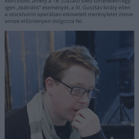
Álarcosbál
, amely a 18. századi svéd történelem egy
igen „teátrális” eseményét, a III. Gusztáv király ellen
a stockholmi operában elkövetett merényletet illetve
annak előzményeit dolgozza fel.