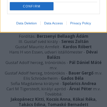
CONFIRM
Data Deletion
Data Access
Privacy Policy
Sven Delblanc: Álarcosbál
Fordítás:
Berzsenyi Bellaagh Ádám
III. Gustaf svéd király -
Seress Zoltán
Gustaf Mauritz Armfelt -
Kardos Róbert
Hans H von Essen, udvari istállómester -
Dévai
Balázs
Gustaf Adolf herceg, trónörökös -
Pál Dániel Máté
m.v.
Gustaf Adolf herceg, trónörökös -
Bauer Gergő
m.v.
Elis Schröderheim -
Gados Béla
Sofia Magdalena királyné -
Spolarics Andrea
Carl M Tigerstedt, királyi apród -
Árvai Péter
m.v.
Továbbá:
Jakopánecz Kitti, Kocsis Anna, Kókai Réka,
Takács Edina, Tomaskó Bernadett