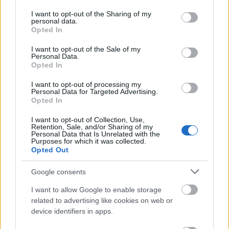
A darabot a fiatal svéd-magyar származású
services and may gather and store information including but
rendező, a Drama Center Londonban végzett
not limited to your visit or usage behaviour. You may click to
I want to opt-out of the Sharing of my
personal data.
Berzsenyi Bellaagh Ádám
ültette át magyar
grant or deny consent to Google and its third-party tags to
Opted In
nyelvre.
use your data for below specified purposes in below Google
Rendezőként, többek között a svéd kultúra és
consent section.
I want to opt-out of the Sale of my
Personal Data.
történelem mély ismeretét is felhasználva, egy mai,
Opted In
magyar közegben is aktuális előadást állít
színpadra, melynek központi kérdése a személyes
I want to opt-out of processing my
történelmi felelősség és az egyéni sors szabadsága
Personal Data for Targeted Advertising.
Opted In
illetve determináltsága.
A darab egyik különlegessége, hogy a főszerepben a
I want to opt-out of Collection, Use,
Jászai Mari-díjas
Seress Zoltánt
, a Bárka Színház
Retention, Sale, and/or Sharing of my
Personal Data that Is Unrelated with the
igazgatóját láthatjuk, aki több év után először vállal
Purposes for which it was collected.
ismét főszerepet a Bárka színpadán.
Opted Out
Google consents
I want to allow Google to enable storage
related to advertising like cookies on web or
device identifiers in apps.