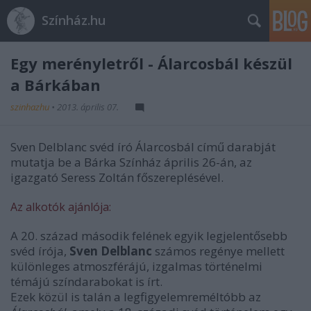
Színház.hu
Egy merényletről - Álarcosbál készül
a Bárkában
szinhazhu
•
2013. április 07.
Sven Delblanc svéd író Álarcosbál című darabját
mutatja be a Bárka Színház április 26-án, az
igazgató Seress Zoltán főszereplésével.
Az alkotók ajánlója:
A 20. század második felének egyik legjelentősebb
svéd írója,
Sven Delblanc
számos regénye mellett
különleges atmoszférájú, izgalmas történelmi
témájú színdarabokat is írt.
Ezek közül is talán a legfigyelemreméltóbb az