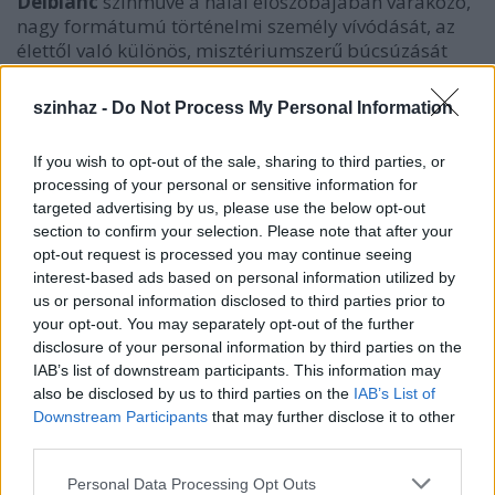
Delblanc
színműve a halál előszobájában várakozó,
nagy formátumú történelmi személy vívódását, az
élettől való különös, misztériumszerű búcsúzását
mutatja meg.
szinhaz -
Do Not Process My Personal Information
If you wish to opt-out of the sale, sharing to third parties, or
processing of your personal or sensitive information for
targeted advertising by us, please use the below opt-out
section to confirm your selection. Please note that after your
opt-out request is processed you may continue seeing
interest-based ads based on personal information utilized by
us or personal information disclosed to third parties prior to
your opt-out. You may separately opt-out of the further
disclosure of your personal information by third parties on the
IAB’s list of downstream participants. This information may
also be disclosed by us to third parties on the
IAB’s List of
Downstream Participants
that may further disclose it to other
third parties.
Please note that this website/app uses one or more Google
Personal Data Processing Opt Outs