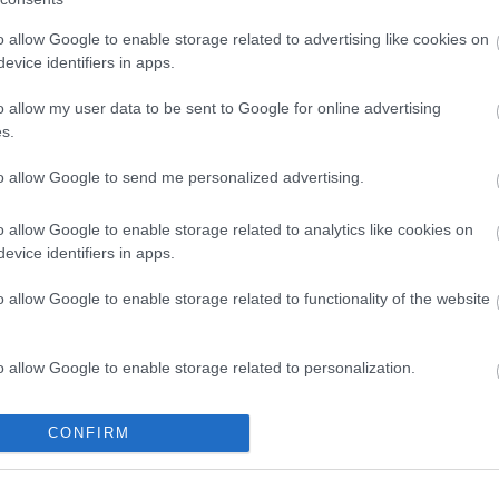
Forrás
o allow Google to enable storage related to advertising like cookies on
evice identifiers in apps.
o allow my user data to be sent to Google for online advertising
s.
to allow Google to send me personalized advertising.
o allow Google to enable storage related to analytics like cookies on
evice identifiers in apps.
o allow Google to enable storage related to functionality of the website
o allow Google to enable storage related to personalization.
o allow Google to enable storage related to security, including
CONFIRM
cation functionality and fraud prevention, and other user protection.
allamok jazz-
Július 5-én indul a Zsámbék