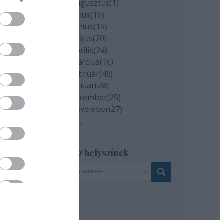
2020 augusztus
(
1
)
: MTI
2020 július
(
16
)
2020 június
(
15
)
2020 május
(
20
)
2020 április
(
24
)
2020 március
(
16
)
2020 február
(
46
)
2020 január
(
28
)
2019 december
(
25
)
2019 november
(
27
)
Tovább
...
Szinház helyszínek
i