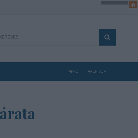
APRÓ
ARCHÍVUM
árata