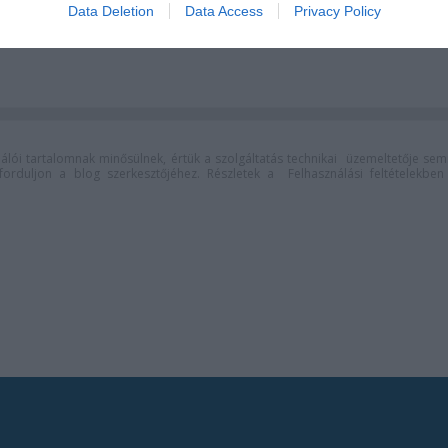
l és tánccal
Nyári Színház
Data Deletion
Data Access
Privacy Policy
lói tartalomnak minősülnek, értük a
szolgáltatás technikai
üzemeltetője sem
n forduljon a blog szerkesztőjéhez. Részletek a
Felhasználási feltételekben