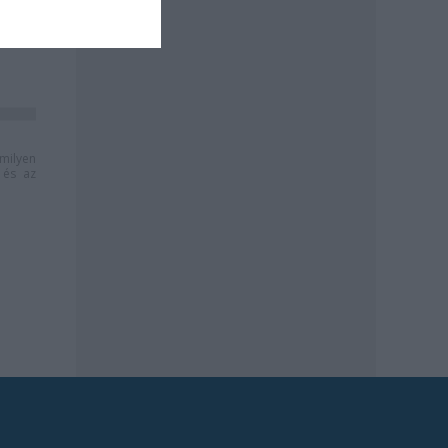
milyen
és az