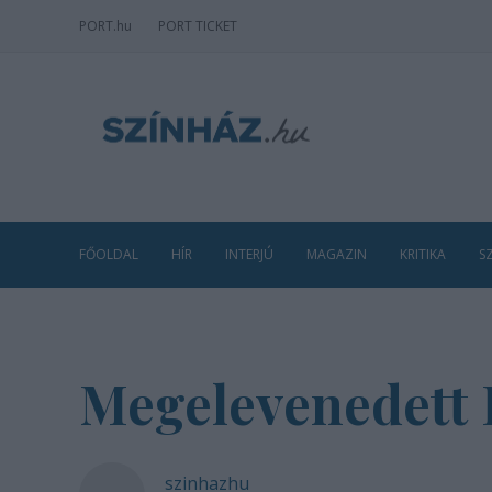
PORT
.hu
PORT TICKET
FŐOLDAL
HÍR
INTERJÚ
MAGAZIN
KRITIKA
S
Megelevenedett R
szinhazhu