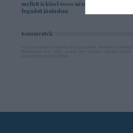
mellett is közel 6000 nézőt
zenekarra
fogadott júniusban
Kommentek:
A hozzászólások a
vonatkozó jogszabályok
értelmében felhaszná
felelősséget nem vállal, azokat nem ellenőrzi. Kifogás eseté
adatvédelmi tájékoztatóban
.