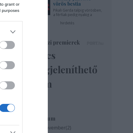
vörös bestia
to grant or
Pikali Gerda talpig vörösben,
ed purposes
a férfiak pedig nyakig a
pácban - az Újszínházban!
hirdetés
Színházi premierek
Nincs
megjeleníthető
elem
rül
Archívum
2020 november
(
2
)