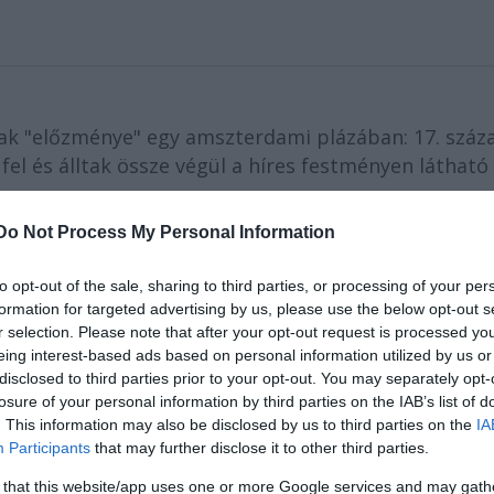
ak "előzménye" egy amszterdami plázában: 17. száz
l és álltak össze végül a híres festményen látható
Do Not Process My Personal Information
ktolvaj kiszaladt egy boltból hóna alatt a baromfiv
és üldözőbe vette a Lúdas Matyira hajazó legényt. 
to opt-out of the sale, sharing to third parties, or processing of your per
merevedett: a kosztümös alakok felvették a festmé
formation for targeted advertising by us, please use the below opt-out s
t. Mindegyikük öltözéke tökéletes mása volt a híre
r selection. Please note that after your opt-out request is processed y
eing interest-based ads based on personal information utilized by us or
yverzetük is azonos, és persze nem hiányzott a
disclosed to third parties prior to your opt-out. You may separately opt-
losure of your personal information by third parties on the IAB’s list of
. This information may also be disclosed by us to third parties on the
IA
Participants
that may further disclose it to other third parties.
 that this website/app uses one or more Google services and may gath