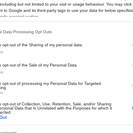
including but not limited to your visit or usage behaviour. You may click 
 to Google and its third-party tags to use your data for below specifi
ogle consent section.
l Data Processing Opt Outs
o opt-out of the Sharing of my personal data.
In
o opt-out of the Sale of my Personal Data.
előadás, lelkes tapssal jutalmazta a produkciót,
In
ett figyelemfelkeltésként arra, hogy április 13-án
to opt-out of processing my Personal Data for Targeted
odálható egyebek közt a híres festmény is - adta hí
ing.
In
o opt-out of Collection, Use, Retention, Sale, and/or Sharing
otás volt, amelyet a minap rendkívüli gonddal
ersonal Data that Is Unrelated with the Purposes for which it
lected.
rszer 3,79 méteres, 170 kilós Éjjeli őrjárat a
Out
consents