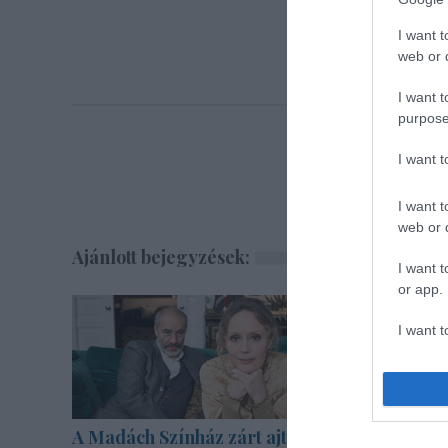
I want t
web or d
I want t
purpose
I want 
I want t
web or d
Ajánlott bejegyzések:
I want t
or app.
I want t
I want t
authenti
A Madách Színház zárt ajtók
Bartók d