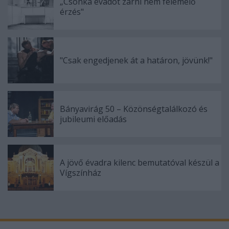
„Csonka évadot zárni nem felemelő
érzés"
"Csak engedjenek át a határon, jövünk!"
Bányavirág 50 – Közönségtalálkozó és
jubileumi előadás
A jövő évadra kilenc bemutatóval készül a
Vígszínház