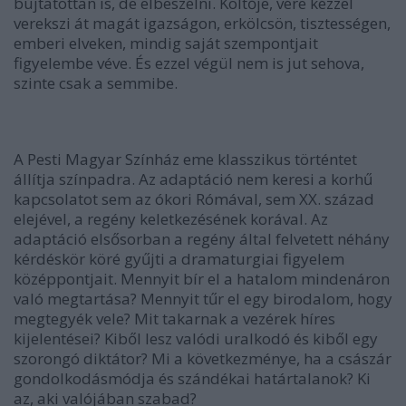
bújtatottan is, de elbeszélni. Költője, vére kézzel
verekszi át magát igazságon, erkölcsön, tisztességen,
emberi elveken, mindig saját szempontjait
figyelembe véve. És ezzel végül nem is jut sehova,
szinte csak a semmibe.
A Pesti Magyar Színház eme klasszikus történtet
állítja színpadra. Az adaptáció nem keresi a korhű
kapcsolatot sem az ókori Rómával, sem XX. század
elejével, a regény keletkezésének korával. Az
adaptáció elsősorban a regény által felvetett néhány
kérdéskör köré gyűjti a dramaturgiai figyelem
középpontjait. Mennyit bír el a hatalom mindenáron
való megtartása? Mennyit tűr el egy birodalom, hogy
megtegyék vele? Mit takarnak a vezérek híres
kijelentései? Kiből lesz valódi uralkodó és kiből egy
szorongó diktátor? Mi a következménye, ha a császár
gondolkodásmódja és szándékai határtalanok? Ki
az, aki valójában szabad?