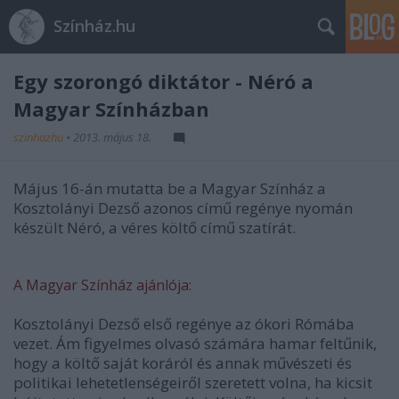
Színház.hu
Egy szorongó diktátor - Néró a
Magyar Színházban
szinhazhu
•
2013. május 18.
Május 16-án mutatta be a Magyar Színház a
Kosztolányi Dezső azonos című regénye nyomán
készült Néró, a véres költő című szatírát.
A Magyar Színház ajánlója:
Kosztolányi Dezső első regénye az ókori Rómába
vezet. Ám figyelmes olvasó számára hamar feltűnik,
hogy a költő saját koráról és annak művészeti és
politikai lehetetlenségeiről szeretett volna, ha kicsit