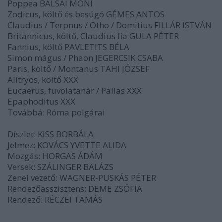
Poppea BALSAI MÓNI
Zodicus, költő és besúgó GÉMES ANTOS
Claudius / Terpnus / Otho / Domitius FILLÁR ISTVÁN
Britannicus, költő, Claudius fia GULA PÉTER
Fannius, költő PAVLETITS BÉLA
Simon mágus / Phaon JEGERCSIK CSABA
Paris, költő / Montanus TAHI JÓZSEF
Alitryos, költő XXX
Eucaerus, fuvolatanár / Pallas XXX
Epaphoditus XXX
Továbbá: Róma polgárai
Díszlet: KISS BORBÁLA
Jelmez: KOVÁCS YVETTE ALIDA
Mozgás: HORGAS ÁDÁM
Versek: SZÁLINGER BALÁZS
Zenei vezető: WAGNER-PUSKÁS PÉTER
Rendezőasszisztens: DEME ZSÓFIA
Rendező: RÉCZEI TAMÁS