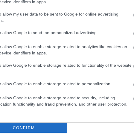
evice identifiers in apps.
lyben nem tudni, hogy Ádám és Éva isten teremtménye
o allow my user data to be sent to Google for online advertising
 érzem éppenhogy közelebb kerültem magamhoz a
s.
dtam elmélyülni, amelyek már nagyon hosszú ideje
zűrni őket magamon. Az InTimE esetében is megvolt
to allow Google to send me personalized advertising.
spirált, majd a próbák során, - ahogy az sokszor
n, az alapmotívum átértelmeződött, és valami új
o allow Google to enable storage related to analytics like cookies on
evice identifiers in apps.
o allow Google to enable storage related to functionality of the website
o allow Google to enable storage related to personalization.
o allow Google to enable storage related to security, including
cation functionality and fraud prevention, and other user protection.
darabnál feszített?
CONFIRM