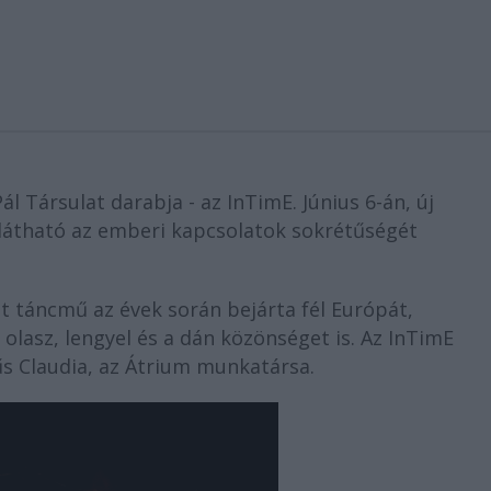
l Társulat darabja - az InTimE. Június 6-án, új
 látható az emberi kapcsolatok sokrétűségét
táncmű az évek során bejárta fél Európát,
olasz, lengyel és a dán közönséget is. Az InTimE
s Claudia, az Átrium munkatársa.