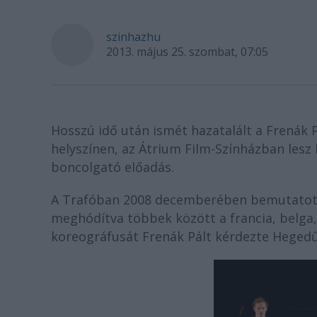
szinhazhu
2013. május 25. szombat, 07:05
Hosszú idő után ismét hazatalált a Frenák Pá
helyszínen, az Átrium Film-Színházban lesz
boncolgató előadás.
A Trafóban 2008 decemberében bemutatott 
meghódítva többek között a francia, belga, 
koreográfusát Frenák Pált kérdezte Hegedű