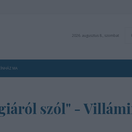
2026. augusztus 8., szombat
ZÍNHÁZ MA
iáról szól" - Villám