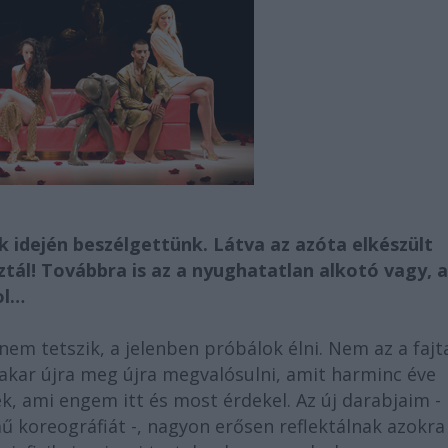
 idején beszélgettünk. Látva az azóta elkészült
ál! Továbbra is az a nyughatatlan alkotó vagy, a
zol…
 nem tetszik, a jelenben próbálok élni. Nem az a fajt
akar újra meg újra megvalósulni, amit harminc éve
k, ami engem itt és most érdekel. Az új darabjaim -
ű koreográfiát -, nagyon erősen reflektálnak azokra