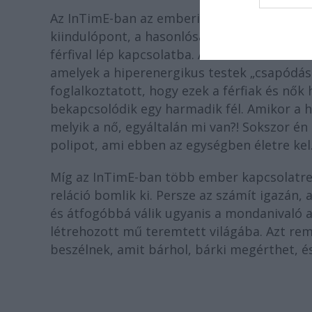
Az InTimE-ban az emberi kapcsolatok réteg
kiindulópont, a hasonlóság, a másság kérdé
férfival lép kapcsolatba. A darab azokat a 
amelyek a hiperenergikus testek „csapódásá
foglalkoztatott, hogy ezek a férfiak és nők
bekapcsolódik egy harmadik fél. Amikor a h
melyik a nő, egyáltalán mi van?! Sokszor én
polipot, ami ebben az egységben életre kel
Míg az InTimE-ban több ember kapcsolatren
reláció bomlik ki. Persze az számít igazán,
és átfogóbbá válik ugyanis a mondanivaló a
létrehozott mű teremtett világába. Azt re
beszélnek, amit bárhol, bárki megérthet, 