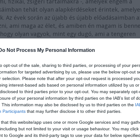
mi, fizikai, zsigeri tartalmakra -, amelyek engem a
áimban tehát olyan alapkérdéseket érintek, amelye
ik. Az évek során az újabb és újabb előadásaimban a
ni, ami maga az élet, és amiben én magam is benn
hogy olyan vagyok, mint egy dugó, ami a tengeren
ott hányódom, abban az esetben nem süllyedek el, ha
eri a munkáimat tudja, hogy azokban mindig volt va
Do Not Process My Personal Information
részt a darabok organikus és lüktető mozgásvilágána
koreográfiák a megélt valóságon keresztül kialakul
to opt-out of the sale, sharing to third parties, or processing of your per
formation for targeted advertising by us, please use the below opt-out s
kciók megvalósulásai. Ha elkezdenék olyan előadásoka
r selection. Please note that after your opt-out request is processed y
roblémára adnak lehetséges válaszokat, az már
eing interest-based ads based on personal information utilized by us or
Szerintem ugyanis minden az energiáról szól, ami p
disclosed to third parties prior to your opt-out. You may separately opt-
álkozik.
losure of your personal information by third parties on the IAB’s list of
. This information may also be disclosed by us to third parties on the
IA
Participants
that may further disclose it to other third parties.
 that this website/app uses one or more Google services and may gath
including but not limited to your visit or usage behaviour. You may click 
 to Google and its third-party tags to use your data for below specifi