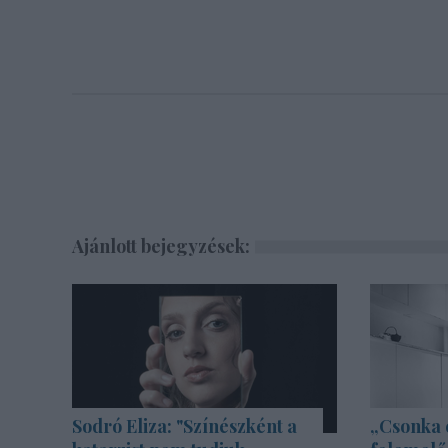
Ajánlott bejegyzések:
Sodró Eliza: "Színészként a
„Csonka 