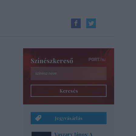
Színészkereső
Keresés
Jegyvásárlás
Vaszary János: A