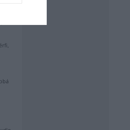
i,
rfi,
abbá