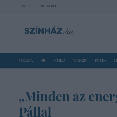
PORT
.hu
PORT TICKET
FŐOLDAL
HÍR
INTERJÚ
MAGAZIN
KRITIKA
S
„Minden az energ
Pállal