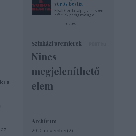
vörös bestia
Pikali Gerda talpig vörösben,
a férfiak pedig nyakig a
pácban - az Újszínházban!
hirdetés
Színházi premierek
Nincs
megjeleníthető
ki a
elem
a
Archívum
 az
2020 november
(
2
)