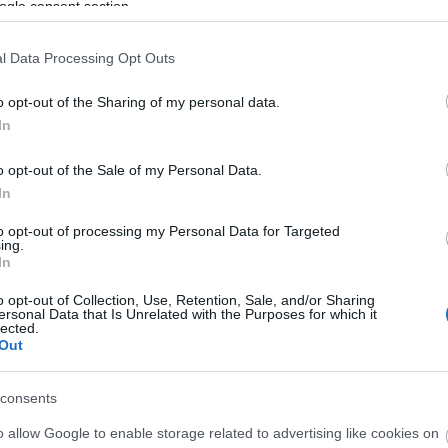
ogle consent section.
l Data Processing Opt Outs
o opt-out of the Sharing of my personal data.
In
o opt-out of the Sale of my Personal Data.
In
érzed, valamit befejeztél, attól megijedsz. A
to opt-out of processing my Personal Data for Targeted
ing.
rtelmezed időről-időre?
In
o opt-out of Collection, Use, Retention, Sale, and/or Sharing
de mindig jelen időben lép interakcióba a közönség
ersonal Data that Is Unrelated with the Purposes for which it
lected.
kapcsán, nem vagyok hű önmagamhoz, mert ez az
Out
Erre csak azt tudtam nekik válaszolni, hogy de
 Az új darab esetében volt egy kézzelfogható tematik
consents
bként elég banálisan hangzik. Engem viszont izgatot
o allow Google to enable storage related to advertising like cookies on
ő és ez a férfi hogyan lenne képes rezonálni egymás