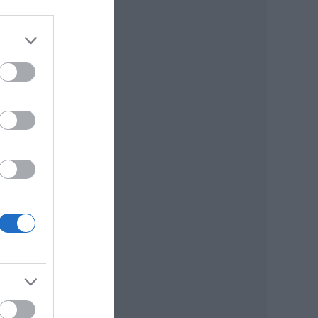
gel.
a:
t,
ra.