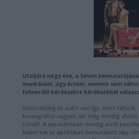
Utoljára négy éve, a Seven bemutatójának
munkáidat, úgy érzem, semmit sem változt
felmerülő kérdésekre kérdésekkel válas
Valószínűleg ez azért van így, mert tetszik,
koreográfus vagyok, aki még mindig abból 
csinált. A munkáimban mindig arról beszéle
beleértve az áprilisban bemutatott x&y cím