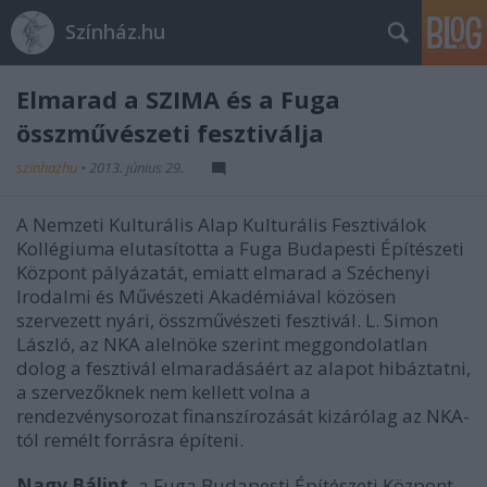
Színház.hu
Elmarad a SZIMA és a Fuga
összművészeti fesztiválja
szinhazhu
•
2013. június 29.
A Nemzeti Kulturális Alap Kulturális Fesztiválok
Kollégiuma elutasította a Fuga Budapesti Építészeti
Központ pályázatát, emiatt elmarad a Széchenyi
Irodalmi és Művészeti Akadémiával közösen
szervezett nyári, összművészeti fesztivál. L. Simon
László, az NKA alelnöke szerint meggondolatlan
dolog a fesztivál elmaradásáért az alapot hibáztatni,
a szervezőknek nem kellett volna a
rendezvénysorozat finanszírozását kizárólag az NKA-
tól remélt forrásra építeni.
Nagy Bálint,
a Fuga Budapesti Építészeti Központ