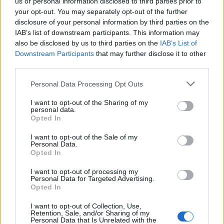
us or personal information disclosed to third parties prior to
miért nem tartotta támogatásra érdemesnek a
your opt-out. You may separately opt-out of the further
rendezvényt. Hozzátette, hogy a fesztivál
disclosure of your personal information by third parties on the
elmaradása nem befolyásolja az akadémia és az
IAB’s list of downstream participants. This information may
építészeti központ együttműködését, a jövőben
also be disclosed by us to third parties on the
IAB’s List of
rendeznek majd közös programokat.
Downstream Participants
that may further disclose it to other
third parties.
Please note that this website/app uses one or more Google
Personal Data Processing Opt Outs
A sajtótájékoztatón elhangzott, hogy az NKA illetékes
services and may gather and store information including but
kollégiumai a Fuga éves képzőművészeti és
not limited to your visit or usage behaviour. You may click to
I want to opt-out of the Sharing of my
personal data.
komolyzenei programjait sem tartotta támogatásra
grant or deny consent to Google and its third-party tags to
Opted In
érdemesnek, ami ellehetetleníti az építészeti központ
use your data for below specified purposes in below Google
működését. Nagy Bálint megjegyezte: a fenntartó
consent section.
I want to opt-out of the Sale of my
Budapesti Építész Kamara mérlegelni fogja, hogy a
Personal Data.
Opted In
jelen helyzetben fenn akarja-e tartani az intézményt.
Hozzátette: amennyiben a kamara támogatni tudja
I want to opt-out of processing my
az építészeti központot, akkor továbbra is folytatják
Personal Data for Targeted Advertising.
Opted In
tevékenységüket, emellett "más anyagi
lehetőségeken" is gondolkodnak.
I want to opt-out of Collection, Use,
Nagy Bálint
hangsúlyozta: októberben terveik
Retention, Sale, and/or Sharing of my
Personal Data that Is Unrelated with the
szerint megtartják az Építészet hónapját, februárra