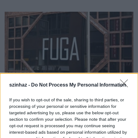
szinhaz -
Do Not Process My Personal Information
If you wish to opt-out of the sale, sharing to third parties, or
Ferencz Győző,
a SZIMA ügyvezető elnöke
processing of your personal or sensitive information for
hangsúlyozta, hogy az eredeti tervektől eltérő,
targeted advertising by us, please use the below opt-out
alacsonyabb színvonalú rendezvényt nem akartak
section to confirm your selection. Please note that after your
opt-out request is processed you may continue seeing
tartani. Kifogásolta, hogy mivel az elutasításban
interest-based ads based on personal information utilized by
indoklás nem szerepelt, nem tudhatják, az NKA