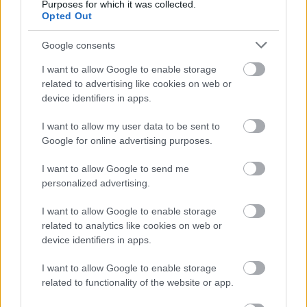
Purposes for which it was collected.
kortárs képzőművészeti kiállítással készülnek,
Opted Out
emellett irodalmi, színházi és filmes eseményeket is
szerveznek, ha meg tudják oldani a finanszírozást.
Google consents
I want to allow Google to enable storage
related to advertising like cookies on web or
Makk Károly
filmrendező, a SZIMA elnöke
device identifiers in apps.
"zűrzavarosnak" nevezte a jelenlegi pályázati
I want to allow my user data to be sent to
döntéseket, amelyek bizonytalanságban tartják a
Google for online advertising purposes.
kulturális élet szereplőit. Az elnök szerint a kialakult
helyzetet csak párbeszéd útján lehetne rendezni az
I want to allow Google to send me
Emberi Erőforrások Minisztériumának illetékeseivel.
personalized advertising.
I want to allow Google to enable storage
L. Simon László,
az NKA alelnöke az MTI-hez szerdán eljuttatott
related to analytics like cookies on web or
közleményében hangsúlyozta, az alap működése teljes egészében
device identifiers in apps.
átlátható, a rendelkezésére álló forrásai végesek, a támogatásra méltó
I want to allow Google to enable storage
pályázatok száma pedig magas, évente tízezernél is több. "Felelősen
related to functionality of the website or app.
gondolkodó pályázó ezért nem építheti projektjét kizárólag az NKA-tól
remélt forrásra, főleg nem egy első alkalommal induló esemény kapcsán.