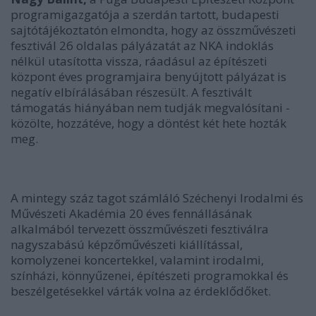
programigazgatója a szerdán tartott, budapesti
sajtótájékoztatón elmondta, hogy az összművészeti
fesztivál 26 oldalas pályázatát az NKA indoklás
nélkül utasította vissza, ráadásul az építészeti
központ éves programjaira benyújtott pályázat is
negatív elbírálásában részesült. A fesztivált
támogatás hiányában nem tudják megvalósítani -
közölte, hozzátéve, hogy a döntést két hete hozták
meg.
A mintegy száz tagot számláló Széchenyi Irodalmi és
Művészeti Akadémia 20 éves fennállásának
alkalmából tervezett összművészeti fesztiválra
nagyszabású képzőművészeti kiállítással,
komolyzenei koncertekkel, valamint irodalmi,
színházi, könnyűzenei, építészeti programokkal és
beszélgetésekkel várták volna az érdeklődőket.