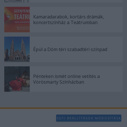
Kamaradarabok, kortárs drámák,
koncertszínház a Teátrumban
Épül a Dóm téri szabadtéri színpad
Pénteken ismét online vetítés a
Vörösmarty Színházban
SÜTI BEÁLLÍTÁSOK MÓDOSÍTÁSA