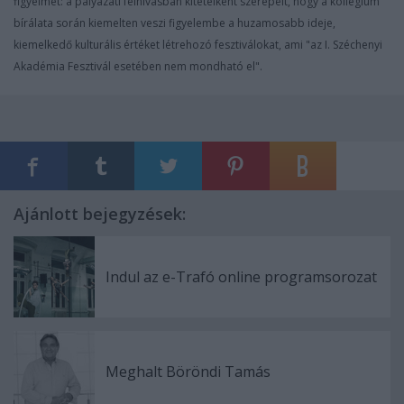
figyelmet: a pályázati felhívásban kitételként szerepelt, hogy a kollégium
bírálata során kiemelten veszi figyelembe a huzamosabb ideje,
kiemelkedő kulturális értéket létrehozó fesztiválokat, ami "az I. Széchenyi
Akadémia Fesztivál esetében nem mondható el".
Ajánlott bejegyzések:
Indul az e-Trafó online programsorozat
Meghalt Böröndi Tamás