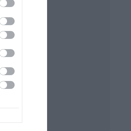
i
: MTI