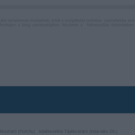
lói tartalomnak minősülnek, értük a
szolgáltatás technikai
üzemeltetője sem
n forduljon a blog szerkesztőjéhez. Részletek a
Felhasználási feltételekben
ékoztató (Port.hu)
Adatkezelési Tájékoztató (Inda-labs Zrt.)