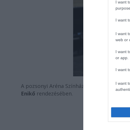
I want t
purpose
I want 
I want t
web or d
I want t
or app.
I want t
I want t
A pozsonyi Aréna Színház májusban mutatt
authenti
Enikő
rendezésében.