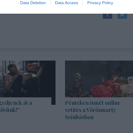
Data Deletion
Data Access
Privacy Policy
gedjenek át a
Pénteken ismét online
jövünk!"
vetítés a Vörösmarty
Színházban