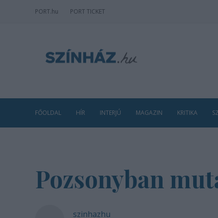
PORT
.hu
PORT TICKET
FŐOLDAL
HÍR
INTERJÚ
MAGAZIN
KRITIKA
S
Pozsonyban mutat
szinhazhu