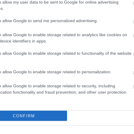
o allow my user data to be sent to Google for online advertising
s.
to allow Google to send me personalized advertising.
o allow Google to enable storage related to analytics like cookies on
evice identifiers in apps.
o allow Google to enable storage related to functionality of the website
o allow Google to enable storage related to personalization.
o allow Google to enable storage related to security, including
a be David Ives
Vénusz nercben
című darabját
Eszeny
cation functionality and fraud prevention, and other user protection.
Forrás
CONFIRM