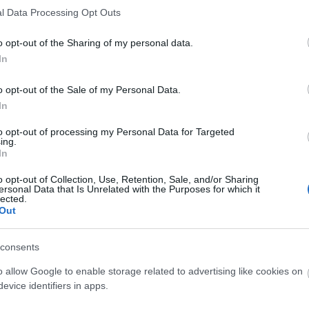
l Data Processing Opt Outs
o opt-out of the Sharing of my personal data.
In
o opt-out of the Sale of my Personal Data.
In
to opt-out of processing my Personal Data for Targeted
ing.
k világában mozog otthonosan - hiszen már többs
In
-, de ismerős terep neki a cseh és szlovák színházi v
ínházban is, és idén már második rendezését láthatj
o opt-out of Collection, Use, Retention, Sale, and/or Sharing
ersonal Data that Is Unrelated with the Purposes for which it
lected.
Out
consents
o allow Google to enable storage related to advertising like cookies on
evice identifiers in apps.