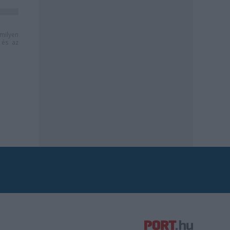
milyen
és az