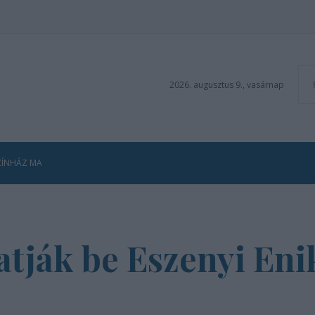
2026. augusztus 9., vasárnap
ZÍNHÁZ MA
ják be Eszenyi Enik