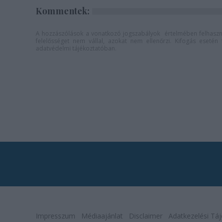
Kommentek:
A hozzászólások a
vonatkozó jogszabályok
értelmében felhaszná
felelősséget nem vállal, azokat nem ellenőrzi. Kifogás eseté
adatvédelmi tájékoztatóban
.
Impresszum
Médiaajánlat
Disclaimer
Adatkezelési Táj