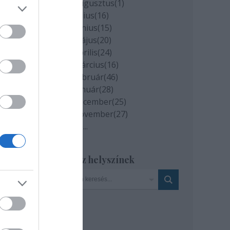
2020 augusztus
(
1
)
2020 július
(
16
)
2020 június
(
15
)
2020 május
(
20
)
2020 április
(
24
)
2020 március
(
16
)
2020 február
(
46
)
2020 január
(
28
)
2019 december
(
25
)
zör
2019 november
(
27
)
ilág
Tovább
...
a a
Szinház helyszínek