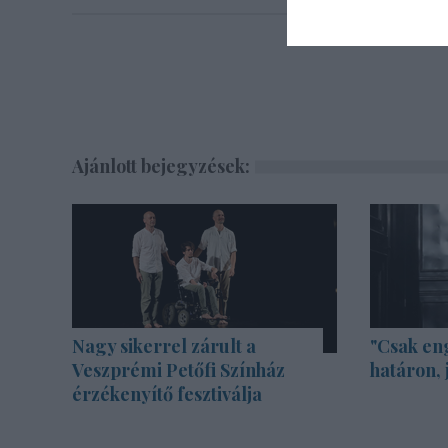
Ajánlott bejegyzések:
Nagy sikerrel zárult a
"Csak en
Veszprémi Petőfi Színház
határon, 
érzékenyítő fesztiválja