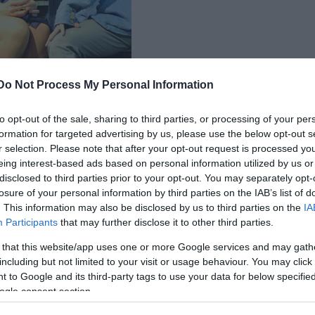
Do Not Process My Personal Information
ásában fiatal szlovák, cseh és magyar színművészekk
it az idei Pécsi Országos Színházi Találkozón a
Jóemb
to opt-out of the sale, sharing to third parties, or processing of your per
ért a szakmai zsűri és a közönség is a legjobb női
formation for targeted advertising by us, please use the below opt-out s
r selection. Please note that after your opt-out request is processed y
eing interest-based ads based on personal information utilized by us or
disclosed to third parties prior to your opt-out. You may separately opt-
losure of your personal information by third parties on the IAB’s list of
. This information may also be disclosed by us to third parties on the
IA
Participants
that may further disclose it to other third parties.
 that this website/app uses one or more Google services and may gath
including but not limited to your visit or usage behaviour. You may click 
 to Google and its third-party tags to use your data for below specifi
ogle consent section.