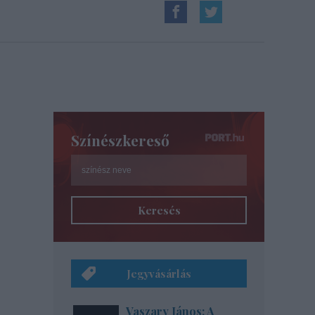
Színészkereső
Keresés
Jegyvásárlás
Vaszary János: A