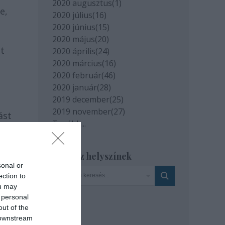
2020 augusztus
(
1
)
e,
2020 július
(
16
)
2020 június
(
15
)
2020 május
(
20
)
t
2020 április
(
24
)
2020 március
(
16
)
2020 február
(
46
)
2020 január
(
28
)
2019 december
(
25
)
2019 november
(
27
)
ást
Tovább
...
Szinház helyszínek
sonal or
ection to
ou may
 personal
out of the
 downstream