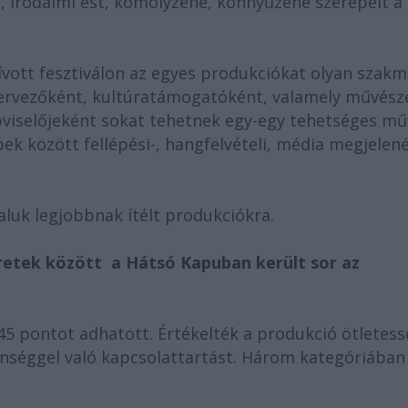
e, irodalmi est, komolyzene, könny
ű
zene szerepelt a
hívott fesztiválon az egyes produkciókat olyan szakm
ervez
ő
ként, kultúratámogatóként, valamely m
ű
vész
visel
ő
jeként sokat tehetnek egy-egy tehetséges m
ű
bek között fellépési-, hangfelvételi, média megjelené
aluk legjobbnak ítélt produkciókra.
etek között a Hátsó Kapuban került sor az
45 pontot adhatott. Értékelték a produkció ötletes
nséggel való kapcsolattartást. Három kategóriában