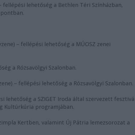
– fellépési lehetőség a Bethlen Téri Színházban,
zpontban.
yzene) – fellépési lehetőség a MÚOSZ zenei
tőség a Rózsavölgyi Szalonban.
ne) – fellépési lehetőség a Rózsavölgyi Szalonban.
si lehetőség a SZIGET Iroda által szervezett fesztivá
g Kultúrkúria programjában.
Szimpla Kertben, valamint Új Pátria lemezsorozat a