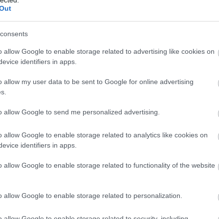
Out
nyai Alapfokú Művészeti Iskola Zenekara (komolyze
consents
 a MűSziben, valamint Klubkoncert a Marschall
o allow Google to enable storage related to advertising like cookies on
evice identifiers in apps.
o allow my user data to be sent to Google for online advertising
g a Mika Tivadar Mulatóban és a Szimpla Kertben.
s.
to allow Google to send me personalized advertising.
lehetőség a Hátsó Kapuban.
o allow Google to enable storage related to analytics like cookies on
evice identifiers in apps.
g a Pécsi Országos Színházi Találkozó OFFprogramjá
o allow Google to enable storage related to functionality of the website
o allow Google to enable storage related to personalization.
ánc) – meghívás a 2014-es Nemzetközi Monotánc
oltából.
o allow Google to enable storage related to security, including