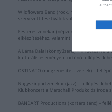
authenti
Wildflowers Band (rock, heavy metal, punk, s
szervezett fesztiválok valamely eseményén.
Festeres zenekar (népzene) – stúdióidő b
elkészítéséhez, valamint fellépési lehetős
A Láma Dalai (könnyűzene) – hirdetési felü
kulturális eseményén történő fellépési lehe
OSTINATO (megzenésített versek) – fellépé
Nagyszínpad zenekar (jazz) – fellépési leh
Klubkoncert a Marschall Produkciós Iroda 
BANDART Productions (kortárs tánc) – fellé