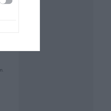
ag
n.