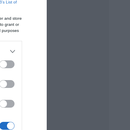
B’s List of
er and store
to grant or
ed purposes