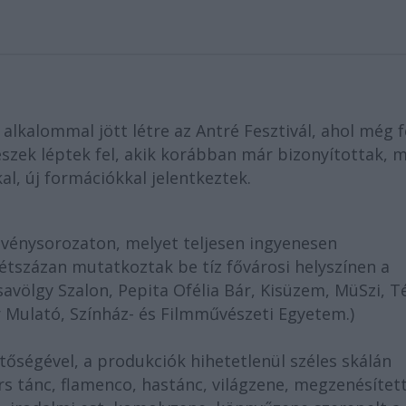
alkalommal jött létre az Antré Fesztivál, ahol még f
észek léptek fel, akik korábban már bizonyítottak, 
al, új formációkkal jelentkeztek.
vénysorozaton, melyet teljesen ingyenesen
étszázan mutatkoztak be tíz f
ő
városi helyszínen a
savölgy Szalon, Pepita Ofélia Bár, Kisüzem, MüSzi, Té
 Mulató, Színház- és Filmm
ű
vészeti Egyetem.)
t
ő
ségével, a produkciók hihetetlenül széles skálán
rs tánc, flamenco, hastánc, világzene, megzenésítet