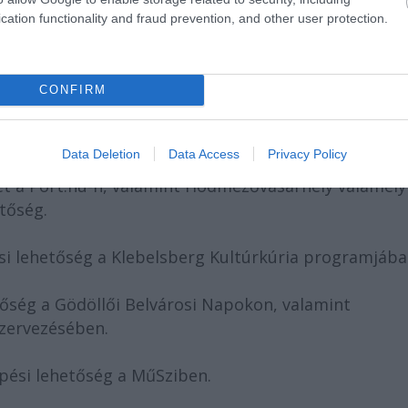
cation functionality and fraud prevention, and other user protection.
tb.) – fellépési lehetőség a SZIGET Iroda által
CONFIRM
iztosítása a Hagyományok Háza stúdiójában demoany
ég a Mesterségek Ünnepén.
Data Deletion
Data Access
Privacy Policy
let a Port.hu-n, valamint Hódmezővásárhely valamely
tőség.
si lehetőség a Klebelsberg Kultúrkúria programjába
etőség a Gödöllői Belvárosi Napokon, valamint
szervezésében.
pési lehetőség a MűSziben.