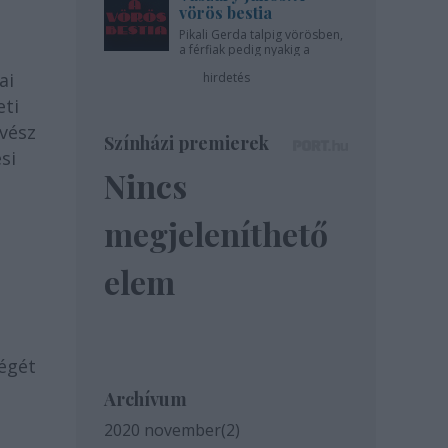
vörös bestia
Pikali Gerda talpig vörösben,
a férfiak pedig nyakig a
pácban - az Újszínházban!
ai
hirdetés
eti
vész
Színházi premierek
si
Nincs
megjeleníthető
elem
ségét
Archívum
2020 november
(
2
)