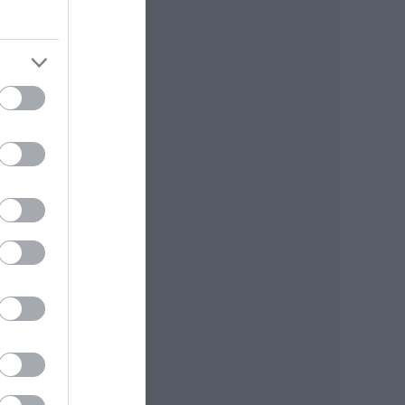
ne)
ban,