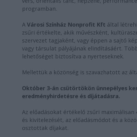
vers, orientális tánc, népzene, performanc
programban.
A
Városi Színház Nonprofit Kft
által létre
zs
ű
ri értékelte, akik m
ű
vészként, kultúrasz
szervezet tagjaként, vagy éppen a sajtó kép
vagy társulat pályájának elindításáért. Töb
lehet
ő
séget biztosítva a nyerteseknek.
Mellettük a közönség is szavazhatott az ált
Október 3-án csütörtökön ünnepélyes ker
eredményhirdetésre és díjátadásra.
Az el
ő
adásokat értékel
ő
zs
ű
ri maximálisan 
és kivitelezését, az el
ő
adásmódot és a közö
osztottak díjakat.