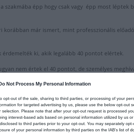
k a szakmába épp hogy csak vagy épp most léptek b
ri korábban már ismert, mint professzionális el
ő
adó
 érdemelték ki, akik legalább 40 pontot elértek.
 ugyan nem értek el 40 pontot, de személyes meghív
ésre.
Do Not Process My Personal Information
to opt-out of the sale, sharing to third parties, or processing of your per
formation for targeted advertising by us, please use the below opt-out s
r selection. Please note that after your opt-out request is processed y
eing interest-based ads based on personal information utilized by us or
disclosed to third parties prior to your opt-out. You may separately opt-
losure of your personal information by third parties on the IAB’s list of