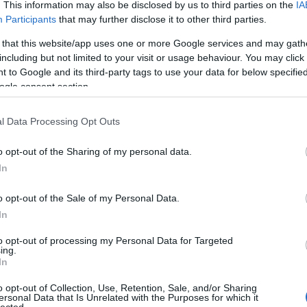
. This information may also be disclosed by us to third parties on the
IA
Participants
that may further disclose it to other third parties.
 that this website/app uses one or more Google services and may gath
including but not limited to your visit or usage behaviour. You may click 
 to Google and its third-party tags to use your data for below specifi
ogle consent section.
l Data Processing Opt Outs
o opt-out of the Sharing of my personal data.
In
o opt-out of the Sale of my Personal Data.
i lehetőség a Tárt Kapu Galériában.
In
pés a Belmondo előzenekaraként.
to opt-out of processing my Personal Data for Targeted
ing.
In
e) – fellépési lehetőség az Athe Sam Roma
o opt-out of Collection, Use, Retention, Sale, and/or Sharing
ersonal Data that Is Unrelated with the Purposes for which it
lected.