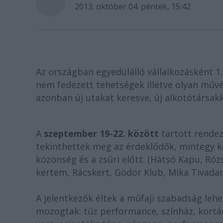
2013. október 04. péntek, 15:42
Az országban egyedülálló vállalkozásként 1. 
nem fedezett tehetségek illetve olyan m
ű
v
azonban új utakat keresve, új alkotótársakk
A
szeptember 19-22. között
tartott rendez
tekinthettek meg az érdekl
ő
d
ő
k, mintegy k
közönség és a zs
ű
ri el
ő
tt. (Hátsó Kapu, Róz
kertem, Rácskert, Gödör Klub, Mika Tivadar
A jelentkez
ő
k éltek a m
ű
faji szabadság lehe
mozogtak: t
ű
z performance, színház, kortá