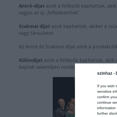
Antré-díjat
azok a fellép
ő
k kaphattak, aki
vagyis az új „felfedezettek”.
Szakmai díjat
azok kaphattak, akiket a zs
ű
vagy társulatot.
Az Antré és Szakmai díjat azok a produkciók
Különdíjat
azok a fellép
ő
k kaphattak, akik
kaptak valamilyen rendezvényre vagy fellép
szinhaz -
If you wish 
sensitive in
confirm you
continue se
information 
further disc