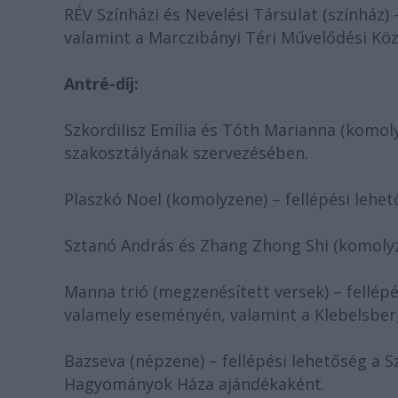
RÉV Színházi és Nevelési Társulat (színház) 
valamint a Marczibányi Téri Művelődési Kö
Antré-díj:
Szkordilisz Emília és Tóth Marianna (komol
szakosztályának szervezésében.
Plaszkó Noel (komolyzene) – fellépési lehe
Sztanó András és Zhang Zhong Shi (komolyze
Manna trió (megzenésített versek) – fellépé
valamely eseményén, valamint a Klebelsber
Bazseva (népzene) – fellépési lehetőség a 
Hagyományok Háza ajándékaként.