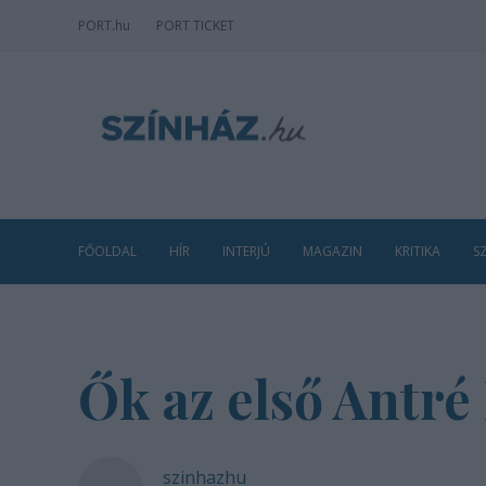
PORT
.hu
PORT TICKET
FŐOLDAL
HÍR
INTERJÚ
MAGAZIN
KRITIKA
S
Ők az első Antré 
szinhazhu