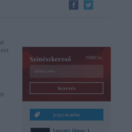
el
most
Színészkereső
Keresés
li
Jegyvásárlás
t
Vaszary János: A