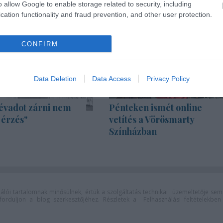
o allow Google to enable storage related to security, including
cation functionality and fraud prevention, and other user protection.
CONFIRM
Data Deletion
Data Access
Privacy Policy
évadot zárni nem
Pénteken ismét online
 érzés"
vetítés a Vörösmarty
Színházban
lói tartalomnak minősülnek, értük a
szolgáltatás technikai
üzemeltetője sem
n forduljon a blog szerkesztőjéhez. Részletek a
Felhasználási feltételekben