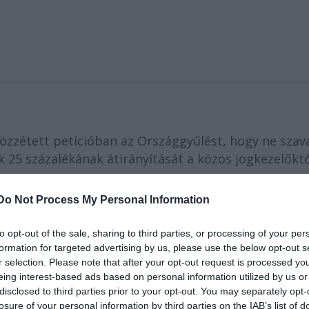
özzétett petícióban az Országgyűlést, hogy ne szav
25 százalékának átirányítását a közös jogkezelőktő
Do Not Process My Personal Information
mindenféle szakmai egyeztetés nélkül, néhány nappal
to opt-out of the sale, sharing to third parties, or processing of your per
vics András
(Fidesz).
formation for targeted advertising by us, please use the below opt-out s
r selection. Please note that after your opt-out request is processed y
eing interest-based ads based on personal information utilized by us or
disclosed to third parties prior to your opt-out. You may separately opt-
 művészeket a magánmásolásokért megillető
losure of your personal information by third parties on the IAB’s list of