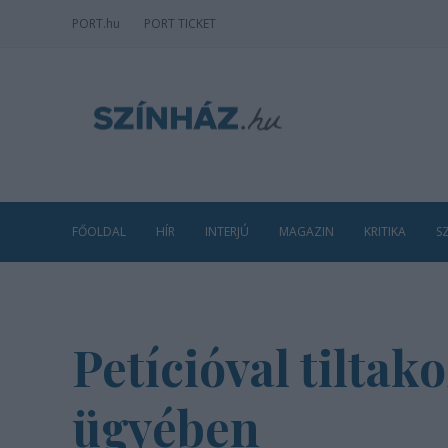
PORT
.hu
PORT TICKET
FŐOLDAL
HÍR
INTERJÚ
MAGAZIN
KRITIKA
S
Petícióval tiltak
ügyében