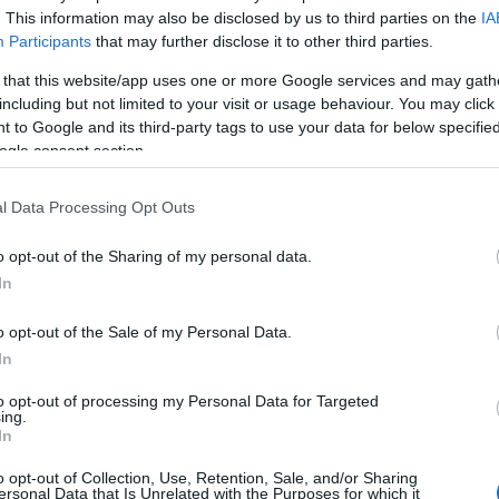
adók egyesületei gyűjtik be, és osztják fel a jogosul
. This information may also be disclosed by us to third parties on the
IA
si szabályaik szerint. Ezeknek a jövedelmeknek
Participants
that may further disclose it to other third parties.
KA-ba terelné át, amelynek szakkollégiumai saját
 that this website/app uses one or more Google services and may gath
including but not limited to your visit or usage behaviour. You may click 
 to Google and its third-party tags to use your data for below specifi
ogle consent section.
l Data Processing Opt Outs
o opt-out of the Sharing of my personal data.
In
ül a mi jogunk, hogy döntsünk e pénzek sorsa felől.
o opt-out of the Sale of my Personal Data.
nautonómiánkba, és elvárjuk, hogy bármilyen
In
nyos véleményezési jogunkkal élhessünk" - fogalmaz
to opt-out of processing my Personal Data for Targeted
ing.
In
o opt-out of Collection, Use, Retention, Sale, and/or Sharing
 nyílt levelet mások mellett
Balázs Fecó, Demjén
ersonal Data that Is Unrelated with the Purposes for which it