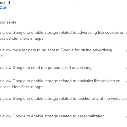
lected.
Zsuzsa, Lovasi András, Müller Péter Sziámi, Palya B
Out
zi Ambrus
és
Zsédenyi Adrienn
zenészek,
Balla Zsófi
i Tamás, Jordán Tamás Kulka János
színművész,
consents
ező,
Wahorn András
festő,
Radnóti Sándor
esztéta,
o allow Google to enable storage related to advertising like cookies on
te, Jeney Zoltán
és
Sebő Ferenc
zeneszerző,
Ková
evice identifiers in apps.
sz írták alá.
o allow my user data to be sent to Google for online advertising
t tölthető le.
s.
Forrás
to allow Google to send me personalized advertising.
o allow Google to enable storage related to analytics like cookies on
evice identifiers in apps.
o allow Google to enable storage related to functionality of the website
o allow Google to enable storage related to personalization.