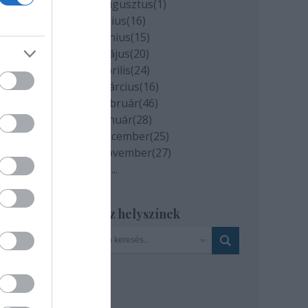
2020 augusztus
(
1
)
ea,
2020 július
(
16
)
a
és
2020 június
(
15
)
2020 május
(
20
)
2020 április
(
24
)
cs
2020 március
(
16
)
2020 február
(
46
)
2020 január
(
28
)
2019 december
(
25
)
2019 november
(
27
)
: MTI
Tovább
...
Szinház helyszínek