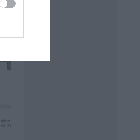
milyen
és az