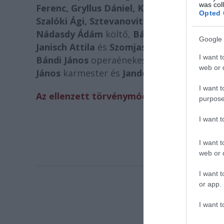
was col
Ferenc, Gryllus Dániel, Kiss Tibor, Koncz 
Opted 
Szalóki Ági, Sztevanovity Zorán, Tövishá
Nádasdy Ádám
költő,
Bálint András, Duna
Google 
Janisch Attila
és
Szomjas György
filmrend
I want t
Bándi János
operaénekes,
Gyöngyösi Leven
web or d
János
karmester és
Jandó Jenő
zongoraművé
I want t
Az ellenzett törvénymódosítási javaslat it
purpose
I want 
I want t
web or d
I want t
or app.
I want t