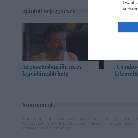
I want t
authenti
Ajánlott bejegyzések:
Augusztusban jön az év
„Csonka 
legvidámabb hete
felemelő
Kommentek:
A hozzászólások a
vonatkozó jogszabályok
értelmében felhaszná
felelősséget nem vállal, azokat nem ellenőrzi. Kifogás eseté
adatvédelmi tájékoztatóban
.