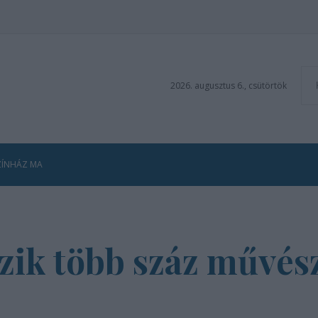
2026. augusztus 6., csütörtök
ZÍNHÁZ MA
ozik több száz művés