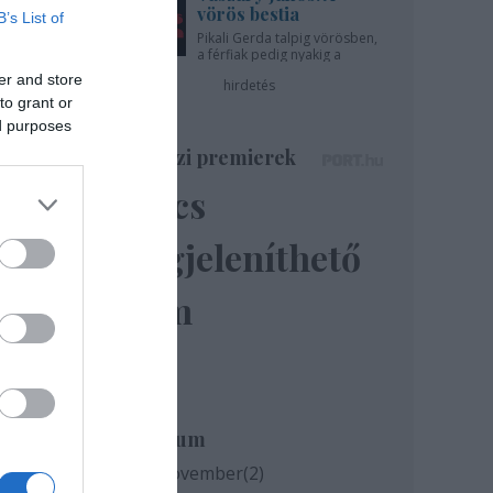
tak
vörös bestia
B’s List of
Pikali Gerda talpig vörösben,
a férfiak pedig nyakig a
pácban - az Újszínházban!
er and store
hirdetés
to grant or
ed purposes
Színházi premierek
Nincs
megjeleníthető
elem
 a
Archívum
2020 november
(
2
)