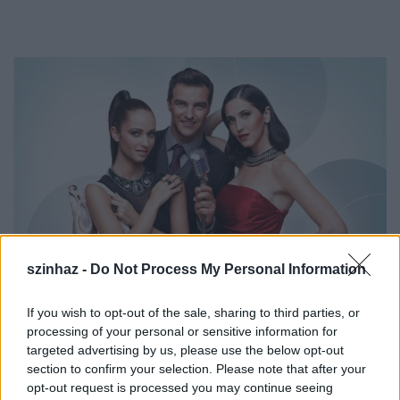
szinhaz -
Do Not Process My Personal Information
If you wish to opt-out of the sale, sharing to third parties, or
processing of your personal or sensitive information for
A Madách Színház
és az Örkény Színház
kiállítással
targeted advertising by us, please use the below opt-out
is képviselteti magát az Allee-ban, ahol kellékeket,
section to confirm your selection. Please note that after your
díszletmaketteket, és
jelmezeket is láthatnak az
opt-out request is processed you may continue seeing
érdeklődők, t
öbbek közt a Spamalot, az Operaház