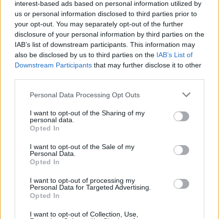
interest-based ads based on personal information utilized by
Fantomja, a Mary Poppins jelmezeit is szemügyre
us or personal information disclosed to third parties prior to
veheti
k.
Kuriózumnak számítanak Haumann Péter és
your opt-out. You may separately opt-out of the further
Almási Éva 30 éves jelmezei a Macskákból, vagy az
disclosure of your personal information by third parties on the
1991-ben bemutatott József és a színes szélesvásznú
IAB’s list of downstream participants. This information may
álomkabátból Paudits Béla József-ruhái. A
also be disclosed by us to third parties on the
IAB’s List of
kiállítótérben elhelyezett kivetítőn
a Madách TV
Downstream Participants
that may further disclose it to other
korábbi adásait is megnézhetik
a látogatók
. A
third parties.
szervezők a
gyerekekre is gondoltak,
Please note that this website/app uses one or more Google
számukra
kreatív
-sarkot alakítottak ki a szervezők
,
Personal Data Processing Opt Outs
services and may gather and store information including but
ahol a díszletek, jelmezek készítésével és a profi
not limited to your visit or usage behaviour. You may click to
I want to opt-out of the Sharing of my
sminkek festésével ismerkedhetnek
.
personal data.
grant or deny consent to Google and its third-party tags to
Opted In
use your data for below specified purposes in below Google
consent section.
I want to opt-out of the Sale of my
Personal Data.
Opted In
I want to opt-out of processing my
Personal Data for Targeted Advertising.
Opted In
I want to opt-out of Collection, Use,