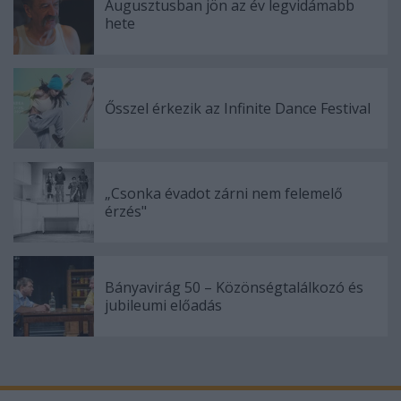
Augusztusban jön az év legvidámabb
hete
Ősszel érkezik az Infinite Dance Festival
„Csonka évadot zárni nem felemelő
érzés"
Bányavirág 50 – Közönségtalálkozó és
jubileumi előadás