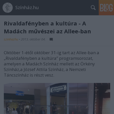
Színház.hu
Rivaldafényben a kultúra - A
Madách művészei az Allee-ban
szinhazhu
•
2013. október 04.
Október 1-étől október 31-ig tart az Allee-ban a
„Rivaldafényben a kultúra” programsorozat,
amelyen a Madách Színház mellett az Örkény
Színház,a József Attila Színház, a Nemzeti
Táncszínház is részt vesz.