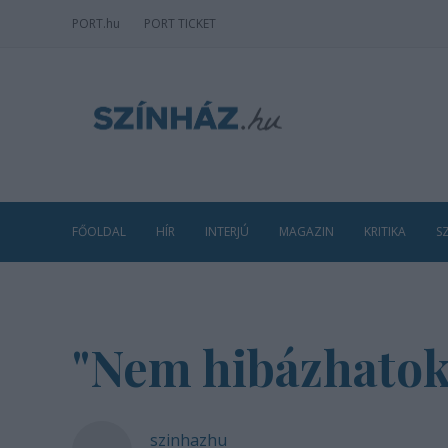
PORT
.hu
PORT TICKET
FŐOLDAL
HÍR
INTERJÚ
MAGAZIN
KRITIKA
S
"Nem hibázhatok
szinhazhu