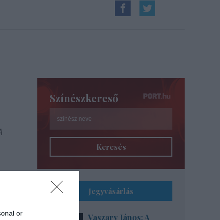
Színészkereső
A
Keresés
Jegyvásárlás
sonal or
Vaszary János: A