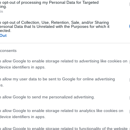
to opt-out of processing my Personal Data for Targeted
kell más stábbal, más partnerekkel, más rendezőkk
ing.
In
. Nincsenek rám eleve kiosztott szerepek, minden
Ülünk egy folyosón tucatnyian, akik ugyanarra a
o opt-out of Collection, Use, Retention, Sale, and/or Sharing
ersonal Data that Is Unrelated with the Purposes for which it
ontosan tudom, hogy nem hibázhatok, hiszen egy
lected.
ező, és már pontosan tudja, hogy én kellek-e neki, v
Out
consents
o allow Google to enable storage related to advertising like cookies on
tattal mentem azon az úton, ahol a film klasszikusa
evice identifiers in apps.
gendás Drakula táblája le volt jégkrémezve,
Tony
 dicsőségről… Sokkal fontosabb, hogy valóban a mag
o allow my user data to be sent to Google for online advertising
s.
rálássunk másokéra is. Évekkel ezelőtt egyszer nagyo
m magam, amikor odanyúlt egy kéz: segíthetek? Egy
to allow Google to send me personalized advertising.
 semmire. Akkor mégis ő nyúlt utánam, és felsegítet
e rosszul ítéltem meg! És ettől az apróságtól másk
o allow Google to enable storage related to analytics like cookies on
 léptek át rajtam, akikről azt hittem, hogy rájuk
evice identifiers in apps.
arás Iván
.
o allow Google to enable storage related to functionality of the website