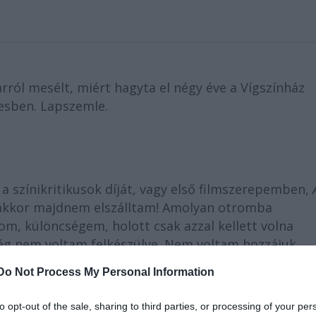
ról mesélt, miért hagyta el négy éve a Vígszínház
lesben. Lapszemle.
 színikritikusok díját, vagy első filmszerepemben,
akkor majdnem elszálltam! Amolyan otromba
m, különcségem, holott csak azzal kellett volna
g nem voltam felkészülve. Nem voltam hozzájuk
 elbizonytalanított, de holmi nagyképűséggel,
Do Not Process My Personal Information
 vallotta az interjúban
Kamarás Iván
.
to opt-out of the sale, sharing to third parties, or processing of your per