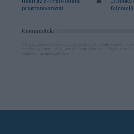
Indul az e-Trafó online
„Csonka 
programsorozat
felemelő
Kommentek:
A hozzászólások a
vonatkozó jogszabályok
értelmében felhaszná
felelősséget nem vállal, azokat nem ellenőrzi. Kifogás eseté
adatvédelmi tájékoztatóban
.