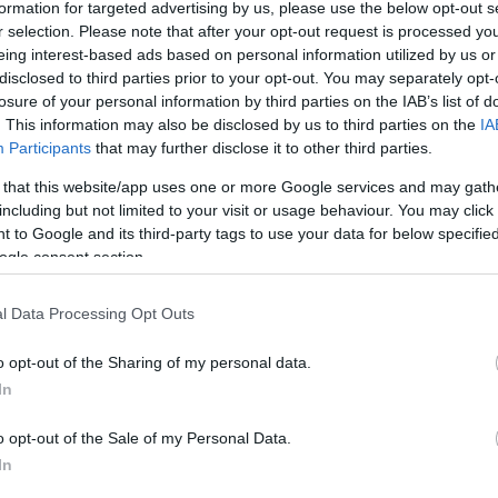
színész így felelt: "Egy évtizednyit töltöttem ott, ami
formation for targeted advertising by us, please use the below opt-out s
tem, hogy ennyi éppen elég volt. Úgy éreztem, hogy
r selection. Please note that after your opt-out request is processed y
eing interest-based ads based on personal information utilized by us or
 azt is érezte, hogy valamilyen szinten elkényelmesed
disclosed to third parties prior to your opt-out. You may separately opt-
a közönség is elfogadta, ő azonban új kihívásokra
losure of your personal information by third parties on the IAB’s list of
znak és vágott neki a világnak.
. This information may also be disclosed by us to third parties on the
IA
Participants
that may further disclose it to other third parties.
 that this website/app uses one or more Google services and may gath
including but not limited to your visit or usage behaviour. You may click 
 to Google and its third-party tags to use your data for below specifi
ogle consent section.
l Data Processing Opt Outs
o opt-out of the Sharing of my personal data.
In
o opt-out of the Sale of my Personal Data.
In
m a társulatból, naponta mérettetem meg magam a