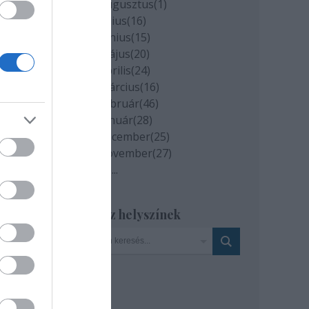
2020 augusztus
(
1
)
el,
2020 július
(
16
)
2020 június
(
15
)
2020 május
(
20
)
2020 április
(
24
)
agy
2020 március
(
16
)
2020 február
(
46
)
2020 január
(
28
)
2019 december
(
25
)
i
2019 november
(
27
)
Tovább
...
unk
t
Szinház helyszínek
t.
ént