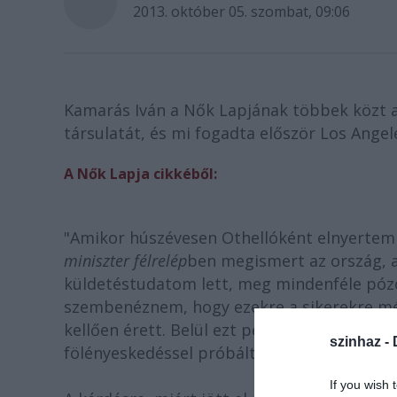
2013. október 05. szombat, 09:06
Kamarás Iván a Nők Lapjának többek közt ar
társulatát, és mi fogadta először Los Ange
A Nők Lapja cikkéből:
"Amikor húszévesen Othellóként elnyertem a
miniszter félrelép
ben megismert az ország, 
küldetéstudatom lett, meg mindenféle pózo
szembenéznem, hogy ezekre a sikerekre mé
kellően érett. Belül ezt persze éreztem, és
szinhaz -
fölényeskedéssel próbáltam ellensúlyozni" -
If you wish 