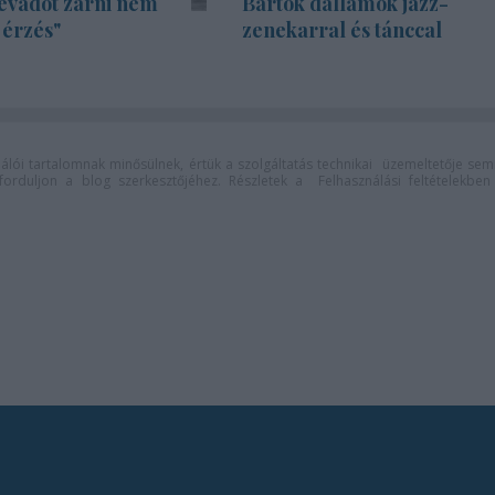
évadot zárni nem
Bartók dallamok jazz-
 érzés"
zenekarral és tánccal
lói tartalomnak minősülnek, értük a
szolgáltatás technikai
üzemeltetője sem
n forduljon a blog szerkesztőjéhez. Részletek a
Felhasználási feltételekben