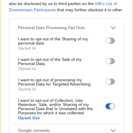
also be disclosed by us to third parties on the
IAB’s List of
Downstream Participants
that may further disclose it to other
third parties.
Please note that this website/app uses one or more Google
Personal Data Processing Opt Outs
Gárdonyi Géza
története a századforduló
services and may gather and store information including but
Budapestjének hangulatát megidézve mutat be a
not limited to your visit or usage behaviour. You may click to
I want to opt-out of the Sharing of my
egy letűnőfélben lévő világot, ahol a család döntése
personal data.
grant or deny consent to Google and its third-party tags to
megkérdőjelezhetetlen.
Opted In
use your data for below specified purposes in below Google
consent section.
I want to opt-out of the Sale of my
Personal Data.
A központ magyar évadának novemberi előadásán a
Opted In
Karinthy Színház vendégjátékában láthatják a nézők
a
Janika
című vígjátékot, karácsony előtt
Benedek
I want to opt-out of processing my
Personal Data for Targeted Advertising.
Miklós
rendezésében Kecskemétről érkezik a
Opted In
Meseautó
. Az új esztendő első előadása Örkény
István
Macskajáték
című tragikomédiája lesz
Pogány
I want to opt-out of Collection, Use,
Retention, Sale, and/or Sharing of my
Judittal, Molnár Piroskával, Csomós Marival
és
Personal Data that Is Unrelated with the
Jordán Tamással
a főbb szerepekben, februárban
Purposes for which it was collected.
Opted Out
pedig az
Asszony a fronton
című
Polcz Alaine
-
regényből készült monodrámát állítja színpadra a
Google consents
Rózsavölgyi Szalon.