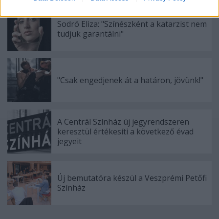
related to security, including authentication
functionality and fraud prevention, and other
Sodró Eliza: "Színészként a katarzist nem
user protection.
tudjuk garantálni"
"Csak engedjenek át a határon, jövünk!"
A Centrál Színház új jegyrendszeren
keresztül értékesíti a következő évad
jegyeit
Új bemutatóra készül a Veszprémi Petőfi
Színház