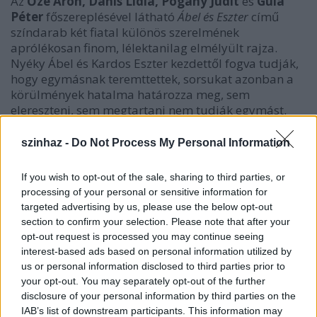
Az
Őze Áron, Danis Lídia, Pogány Judit
és
Gula
Péter
főszereplésével látható
Ábel és Eszter
című
színdarab két fiatal különös szerelmének
aprólékosan finom, lélektanilag elmélyült rajza.
Nyéky Ábel és Kardos Eszter kezdettől fogva tudják,
hogy egymásnak teremttettek, sorsukat azonban a
körülmények hatalma határozza meg, sem
elereszteni, sem megtartani nem tudják egymást.
szinhaz -
Do Not Process My Personal Information
If you wish to opt-out of the sale, sharing to third parties, or
processing of your personal or sensitive information for
targeted advertising by us, please use the below opt-out
section to confirm your selection. Please note that after your
opt-out request is processed you may continue seeing
interest-based ads based on personal information utilized by
us or personal information disclosed to third parties prior to
your opt-out. You may separately opt-out of the further
disclosure of your personal information by third parties on the
IAB’s list of downstream participants. This information may