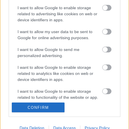
I want to allow Google to enable storage
related to advertising like cookies on web or
Az évadot
Lajtai Lajos
és
Békeffi István
Régi nyár
device identifiers in apps.
című operettje zárja a Bessenyei-központban.
I want to allow my user data to be sent to
Google for online advertising purposes.
Forrás: MTI
I want to allow Google to send me
personalized advertising.
I want to allow Google to enable storage
related to analytics like cookies on web or
device identifiers in apps.
I want to allow Google to enable storage
Ajánlott bejegyzések:
related to functionality of the website or app.
CONFIRM
I want to allow Google to enable storage
Nagy sikerrel zárult a Veszprémi Petőfi
related to personalization.
Színház érzékenyítő fesztiválja
I want to allow Google to enable storage
Data Deletion
Data Access
Privacy Policy