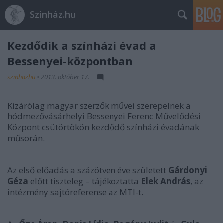
Színház.hu
Kezdődik a színházi évad a
Bessenyei-központban
szinhazhu
•
2013. október 17.
Kizárólag magyar szerzők művei szerepelnek a
hódmezővásárhelyi Bessenyei Ferenc Művelődési
Központ csütörtökön kezdődő színházi évadának
műsorán.
Az első előadás a százötven éve született
Gárdonyi
Géza
előtt tiszteleg – tájékoztatta
Elek András
, az
intézmény sajtóreferense az MTI-t.