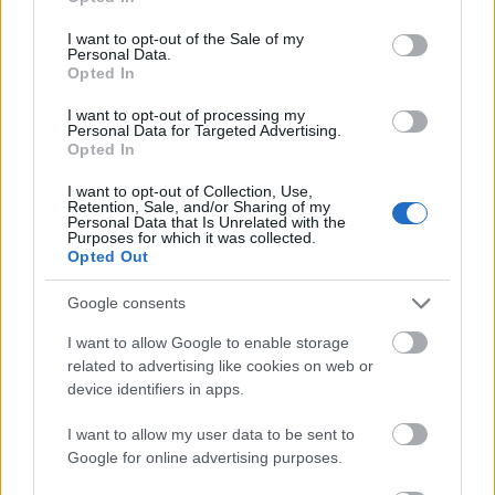
use your data for below specified purposes in below Google
Most végezted el a Magyar Táncművészeti Főiskola
consent section.
I want to opt-out of the Sale of my
klasszikus balett táncpedagógus mesterszakát...
Personal Data.
Opted In
A pedagógia és a pszichológia mindig is érdekelt. Jó
I want to opt-out of processing my
volt belemerülni ezekbe a tudományokba. Én
Personal Data for Targeted Advertising.
gyakran ösztönből cselekszem, de szeretem
Opted In
alátámasztani a tetteim
et
. Imádok emberekkel
foglalkozni, és szeretném átadni a fiataloknak azt,
I want to opt-out of Collection, Use,
Retention, Sale, and/or Sharing of my
amit eddig megéltem, megtapasztaltam, ezért
Personal Data that Is Unrelated with the
Purposes for which it was collected.
végeztem el a táncpedagógus mesterszakot.
Opted Out
Miért kezdett el foglalkoztatni
Az utolsó vacsora
,
Google consents
mi volt az első gondolat, ami alapján elkezdtetek
dolgozni ezen az előadáson?
I want to allow Google to enable storage
related to advertising like cookies on web or
Nekem minden nap, minden tánc az utolsó.
device identifiers in apps.
Szeretném azt hinni, hogy fel vagyok készülve
mindenre. Izgat az árulás, a meg nem értettség, vagy
I want to allow my user data to be sent to
Google for online advertising purposes.
a csodálat, ami körülvesz minket. De semmit sem
jelenítek meg narratívaként. Konkrét ötletekből