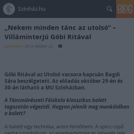
Színház.hu
„Nekem minden tánc az utolsó” –
Villáminterjú Góbi Ritával
szinhazhu
•
2013. október 23.
Góbi Ritával az Utolsó vacsora kapcsán Bagdi
Sára beszélgetett. Az előadás október 29-én és
30-án látható a MU Színházban.
A Táncművészeti Főiskola klasszikus balett
tagozatán végeztél. Hogyan jelenik meg munkáidban
a balett?
A balett egy technika, amin felnőttem. A spicc-cipő
pedig szimbólum, az emelkedettség és lebegés jele.