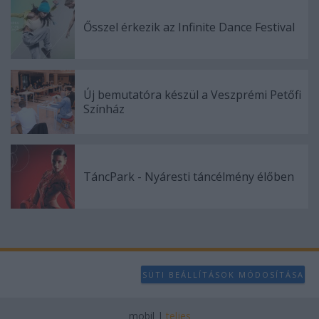
Ősszel érkezik az Infinite Dance Festival
Új bemutatóra készül a Veszprémi Petőfi
Színház
TáncPark - Nyáresti táncélmény élőben
SÜTI BEÁLLÍTÁSOK MÓDOSÍTÁSA
mobil
|
teljes