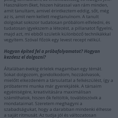
Használom őket, hiszen hátassal van rám minden,
amit tanultam, amivel érintkeztem eddig, sőt, még
az is, amit
nem
kellett megtanulnom. A tanult
dolgokat sokszor tudatosan próbálom elfeledni, és
tudatosan igyekszem a létezést, a pillanatot figyelni,
majd azt, mi ebből születik különböző technikákkal
vegyítem. Szóval főzök egy levest recept nélkül.
Hogyan építed fel a próbafolyamatot? Hogyan
kezdesz el dolgozni?
Általában évekig érlelek magamban egy témát.
Sokat dolgozom, gondolkodom, hozzáolvasok,
mielőtt elkezdeném a társulattal a felkészülést, így a
próbatermi munka már gyerekjáték. A társaim
egyéniségére, kreativitására maximálisan
számíthatok, hiszen ők feltöltik, továbbszövik a
mondataimat. Szeretem meghagyni a
szabadságuk
at
, hogy a darabban mindenki élhesse
a saját ritmusát. Az tudja jól és változatosan