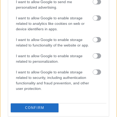
I want to allow Google to send me
indulok ki, de munka közben már hagyom, hogy
personalized advertising.
vigyen az ihlet. Megesik, hogy valamit magyarázni
kell, de nem szeretem a nézőket befolyásolni. Ez nem
I want to allow Google to enable storage
próza, hanem tánc, itt értelem helyett
érzés, élvezet,
related to analytics like cookies on web or
meditáció, látvány, repülés van.
Az utolsó vacsora à
device identifiers in apps.
la carte Góbi
története az én nézőpontomból van
megírva. Olyan, mint egy vers, amit majd a néző
I want to allow Google to enable storage
értelmez és lefordít a saját életére.
related to functionality of the website or app.
Honnan, hova tart az általad megjelenített élet?
I want to allow Google to enable storage
related to personalization.
A születéstől, az eszméléstől indul, és azt a kérdést
járja körül, hogy mi a helyed és dolgod egy őrült
I want to allow Google to enable storage
világban, ahol mindenki szenved, és csak enyhületre
related to security, including authentication
vár, érintkezések és találkozások során emberré
functionality and fraud prevention, and other
user protection.
válik, elvegyül, másokkal hasonlatossá lesz. A
történetünk főszereplőjét szeretettel, megértő
okossággal megszelídíti az őt körülvevőket, akik
tanítványaivá lesznek. Végül abszolút magára
CONFIRM
marad, az ő tragédiája az önmagunkkal való