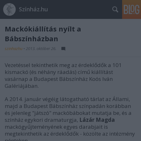
Színház.hu
Mackókiállítás nyílt a
Bábszínházban
szinhazhu
•
2013. október 26.
Vezetéssel tekinthetik meg az érdeklődők a 101
kismackó (és néhány ráadás) című kiállítást
vasárnap a Budapest Bábszínház Koós Iván
Galériájában.
A 2014. január végéig látogatható tárlat az Állami,
majd a Budapest Bábszínház színpadán korábban
és jelenleg "játszó" mackóbábokat mutatja be, és a
színház egykori dramaturgja,
Lázár Magda
mackógyűjteményének egyes darabjait is
megtekinthetik az érdeklődők - közölte az intézmény
pénteken.