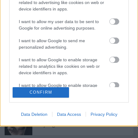
október 27-én a Boribon és Annipanni című előadás
related to advertising like cookies on web or
device identifiers in apps.
előtt, november 10-én a Fehérlófia, december 15-én
pedig a Diótörő előtt várják az érdeklődőket.
I want to allow my user data to be sent to
Google for online advertising purposes.
I want to allow Google to send me
personalized advertising.
I want to allow Google to enable storage
Ajánlott bejegyzések:
related to analytics like cookies on web or
device identifiers in apps.
I want to allow Google to enable storage
Különleges találkozások Zsámbékon
related to functionality of the website or app.
CONFIRM
I want to allow Google to enable storage
related to personalization.
Data Deletion
Data Access
Privacy Policy
Sodró Eliza: "Színészként a katarzist nem
tudjuk garantálni"
I want to allow Google to enable storage
related to security, including authentication
functionality and fraud prevention, and other