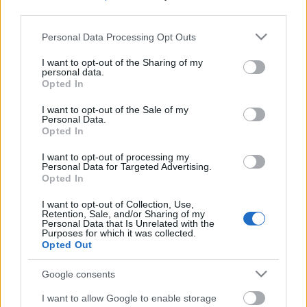
A legrégebbi medve az 1953-as Hófehérke és a hét
third parties.
törpe epizódszereplője volt, a legfiatalabb macik
pedig a jelenleg is műsoron levő Hajnali csillag
Please note that this website/app uses one or more Google
Personal Data Processing Opt Outs
peremén című előadásban "lépnek fel". A bábok
services and may gather and store information including but
legtöbbjét
Gábor Éva
jegyzi, de a tervezők között
not limited to your visit or usage behaviour. You may click to
I want to opt-out of the Sharing of my
personal data.
megtalálható
Ambrus Imre, Bródy Vera, Dánielffy
grant or deny consent to Google and its third-party tags to
Opted In
Tibor, Koós Iván, Vlagyimir Korgogyinov, Lévai
use your data for below specified purposes in below Google
Sándor, Mátravölgyi Ákos, Ősz-Szabó Antónia,
consent section.
I want to opt-out of the Sale of my
Sipos Katalin, Sisak Péter
és
Sóti Klára
is.
Personal Data.
Opted In
I want to opt-out of processing my
A bábok és macik mellett a látogatók
Agócs Írisz
Personal Data for Targeted Advertising.
Tandori Dezső
két kötetéhez készült - Medvék
Opted In
minden mennyiségben, Medveálom madárszárnyon
I want to opt-out of Collection, Use,
- illusztrációit és
Marék Veronika
Boribon-sorozatát
Retention, Sale, and/or Sharing of my
is megtekinthetik.
Personal Data that Is Unrelated with the
Purposes for which it was collected.
Opted Out
Az idei évad újdonsága a kiállításokhoz kapcsolódó
Google consents
tárlatvezetés, amelyen az érdeklődők kézbe vehetik a
bábokat és megismerhetik keletkezésük történetét:
I want to allow Google to enable storage