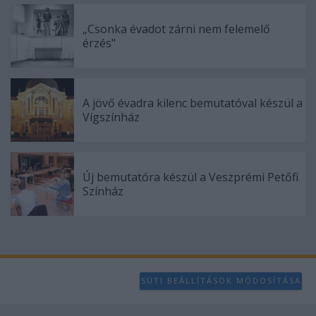
user protection.
„Csonka évadot zárni nem felemelő
érzés"
A jövő évadra kilenc bemutatóval készül a
Vígszínház
Új bemutatóra készül a Veszprémi Petőfi
Színház
SÜTI BEÁLLÍTÁSOK MÓDOSÍTÁSA