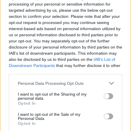
processing of your personal or sensitive information for
targeted advertising by us, please use the below opt-out
section to confirm your selection. Please note that after your
opt-out request is processed you may continue seeing
interest-based ads based on personal information utilized by
us or personal information disclosed to third parties prior to
your opt-out. You may separately opt-out of the further
disclosure of your personal information by third parties on the
IAB’s list of downstream participants. This information may
also be disclosed by us to third parties on the
IAB’s List of
Downstream Participants
that may further disclose it to other
third parties.
Please note that this website/app uses one or more Google
Personal Data Processing Opt Outs
services and may gather and store information including but
not limited to your visit or usage behaviour. You may click to
I want to opt-out of the Sharing of my
Fotó: Alpern Bernadett
personal data.
grant or deny consent to Google and its third-party tags to
Opted In
use your data for below specified purposes in below Google
consent section.
Szintén
november 24-én
, vasárnap lesz látható a Via
I want to opt-out of the Sale of my
Personal Data.
Negativa és a Szlovén Nemzeti Színház
Opted In
koprodukciója, a
MandicGép
címet viselő one-man