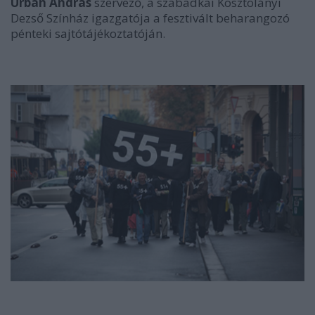
Urbán András
szervező, a szabadkai Kosztolányi
Dezső Színház igazgatója a fesztivált beharangozó
pénteki sajtótájékoztatóján.