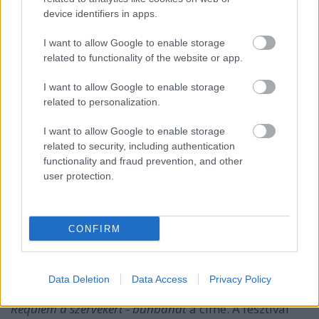
device identifiers in apps.
I want to allow Google to enable storage
related to functionality of the website or app.
I want to allow Google to enable storage
related to personalization.
I want to allow Google to enable storage
related to security, including authentication
functionality and fraud prevention, and other
user protection.
November 27-én a belgrádi Bitef Teatar nyitja a
napot a
Yesterday - Emlékezz, hogy felejthess
című
CONFIRM
előadással, amelyet a nemzetközi hírű
Jasmin
Vardimon
koreografált. Ezt követi a zágrábi Hotel
Bulic Színház és a Tvornica Kulture előadása, amely
Data Deletion
Data Access
Privacy Policy
Antonin Artaud
szövegei alapján készült, és a
Requiem a szervekért - bűnbánat
a címe. A fesztivál