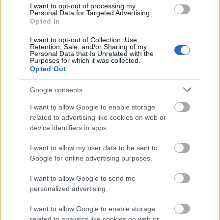
show. A temesvári Csiky Gergely Állami Magyar
I want to opt-out of processing my
Personal Data for Targeted Advertising.
Színház a filmesként ismert
Hajdu Szabolcs
Opted In
rendezésében hétfőn mutatja be a
Békeidő
című
előadást, amelyet két Via Negativás darab,
A fék
és
A
I want to opt-out of Collection, Use,
Retention, Sale, and/or Sharing of my
helyes úton
követ.
Personal Data that Is Unrelated with the
Purposes for which it was collected.
Opted Out
November 26-án
kedden a világhírű táncos-
koreográfus,
Nagy József
által vezetett
Google consents
magyarkanizsai Jel Színház előadásában Tolnai Ottó
I want to allow Google to enable storage
Wilhelm-dalok
című előadását mutatják be, még
related to advertising like cookies on web or
aznap láthatják a Szabadkára látogatók az Aradi
device identifiers in apps.
Kamaraszínház és a szegedi Hetek Csoportja
együttműködésének eredményét, a
Rudolf Hess
I want to allow my user data to be sent to
tízparancsolata
című előadást.
Google for online advertising purposes.
I want to allow Google to send me
personalized advertising.
I want to allow Google to enable storage
related to analytics like cookies on web or