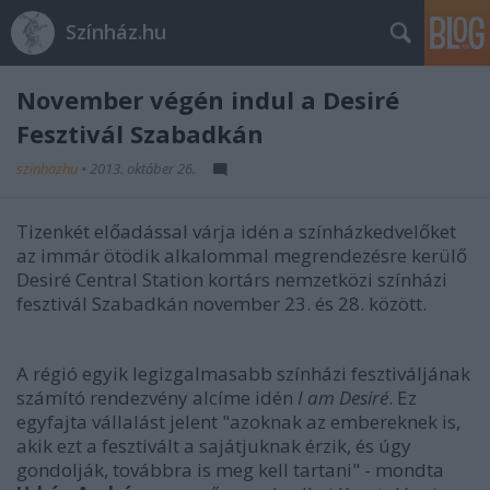
Színház.hu
November végén indul a Desiré
Fesztivál Szabadkán
szinhazhu
•
2013. október 26.
Tizenkét előadással várja idén a színházkedvelőket
az immár ötödik alkalommal megrendezésre kerülő
Desiré Central Station kortárs nemzetközi színházi
fesztivál Szabadkán november 23. és 28. között.
A régió egyik legizgalmasabb színházi fesztiváljának
számító rendezvény alcíme idén
I am Desiré
. Ez
egyfajta vállalást jelent "azoknak az embereknek is,
akik ezt a fesztivált a sajátjuknak érzik, és úgy
gondolják, továbbra is meg kell tartani" - mondta