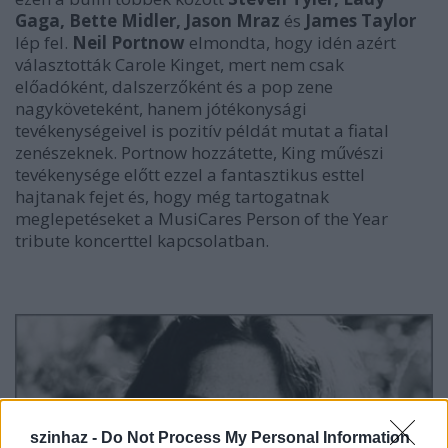
Gaga, Bette Midler, Jason Mraz
és
James Taylor
lép fel.
Neil Portnow
elmondta, hogy idén azért
választották Carole Kinget, mert nem csak
előadóként, dalszerzőként és a pop zene
nagyköveteként, hanem jótékonysági
tevékenységeivel is pozitív példát mutat a fiatal
zenészeknek. Portnow hozzátette, King művészi
tevékenysége előtt ezzel a fantasztikus esttel
hajtanak fejet és, hogy még tartogatnak
meglepetéseket a MusiCares Person of the Year
tribute koncerttel kapcsolatban.
szinhaz -
Do Not Process My Personal Information