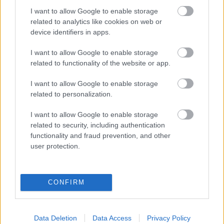
I want to allow Google to enable storage
related to analytics like cookies on web or
device identifiers in apps.
I want to allow Google to enable storage
related to functionality of the website or app.
I want to allow Google to enable storage
related to personalization.
Önéletrajzi könyve, az A Natural Woman: A Memoir
I want to allow Google to enable storage
az amerikai bestseller listák élre került 2012-ben. A
related to security, including authentication
November 21-i előbemutató után pedig jövő
functionality and fraud prevention, and other
tavasszal debütál a Beautiful: The Carole King
user protection.
Musical, a Stephen Sondheim Theatre-ben.
CONFIRM
Forrás: grammy.com, caroleking.com
Data Deletion
Data Access
Privacy Policy