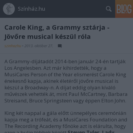
Színház.hu
Carole King, a Grammy sztárja -
Jövőre musical készül róla
szinhazhu
•
2013. október 27.
A Grammy-díjátadót 2014-ben január 24-én tartják
Los Angelesben. Azt már kihirdették, hogy a
MusiCares Person of the Year elismerést Carole King
énekesnő kapja, akinek életéről jövőre musical is
készül a Broadway-n. A díjat eddig olyan kíváló
művészek vehették át, mint Paul McCartney, Barbara
Streisand, Bruce Springsteen vagy éppen Elton John.
King két nappal a gála előtt ünnepélyes ceremónián
kapja meg a trófeát, és a MusiCares Foundation and
The Recording Academy főnöke azt is elárulta, hogy
ezen a bulin többek között
Steven Tyler, Lady