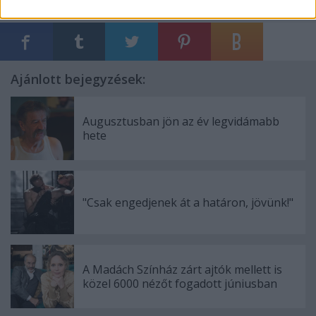
Ajánlott bejegyzések:
Augusztusban jön az év legvidámabb
hete
"Csak engedjenek át a határon, jövünk!"
A Madách Színház zárt ajtók mellett is
közel 6000 nézőt fogadott júniusban