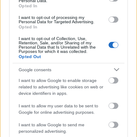
Personal Data.
Opted In
Carole King
első Nr. 1 felvételét, a "Will You Love Me
I want to opt-out of processing my
Tomorrow" című dalt 17 éves korában írta, ő volt az
Personal Data for Targeted Advertising.
első énekesnő, akinek lemeze, több mint tízmillió
Opted In
példányban kelt el. 1971-es Tapestry című albuma
I want to opt-out of Collection, Use,
15 hétig vezette az amerikai összesített slágerlistát.
Retention, Sale, and/or Sharing of my
Több Grammy-díjat szerzett 1972-ben. Carole Kinget
Personal Data that Is Unrelated with the
Purposes for which it was collected.
rengeteg díjjal jutalamzták, tagja a Dalszerző
Opted Out
Hírességek Csarrnokának, 1990-ben pedig a Rock
and Roll Hall of Fame-be is bekerült. Kedvenc
Google consents
sorozatában, a Szívek Szállodájában vállalt egy apró
szerepet, ő alakította a Stars Hollow lemezbolt
I want to allow Google to enable storage
tulajdonosát.
related to advertising like cookies on web or
device identifiers in apps.
I want to allow my user data to be sent to
Google for online advertising purposes.
I want to allow Google to send me
personalized advertising.