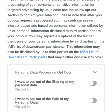
processing of your personal or sensitive information for
targeted advertising by us, please use the below opt-out
section to confirm your selection. Please note that after your
opt-out request is processed you may continue seeing
interest-based ads based on personal information utilized by
us or personal information disclosed to third parties prior to
your opt-out. You may separately opt-out of the further
disclosure of your personal information by third parties on the
A slam poetry előadó-költészeti műfaj 2006 óta van
IAB’s list of downstream participants. This information may
jelen Magyarországon és az elmúlt években
also be disclosed by us to third parties on the
IAB’s List of
népszerűsége töretlenül ível felfelé. A második
Downstream Participants
that may further disclose it to other
egyéni slam bajnokság a tavalyihoz hasonlóan
third parties.
egyszerre ad költészeti, színházi, zenei és vizuális
élményt az egybegyűlteknek.
Please note that this website/app uses one or more Google
Personal Data Processing Opt Outs
services and may gather and store information including but
not limited to your visit or usage behaviour. You may click to
I want to opt-out of the Sharing of my
personal data.
grant or deny consent to Google and its third-party tags to
A bajnokságon résztvevő 25 slammer a honi színtér
Opted In
use your data for below specified purposes in below Google
krémje, akik az októberben megrendezett
consent section.
selejtezőkön 150 nevező közül jutottak be a döntőbe.
I want to opt-out of the Sale of my
Personal Data.
Köztük van például a címvédő
Saiid
, valamint
André
Opted In
Ferenc, Bartha Lóránd "Róka", Basch Péter
,