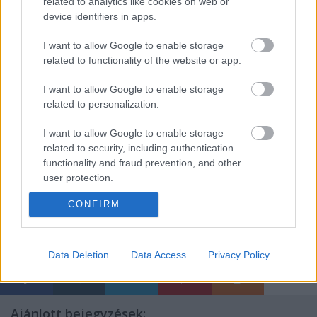
dob,
Hock Ernő
- basszusgitár,
Sági Viktor
- gitár)
related to analytics like cookies on web or
felel a zenei intermezzókért, lesznek versenyen kívüli
device identifiers in apps.
slam performanszok meghívott vendégektől, a
látványt pedig a
Kiégő Izzók
szolgáltatják.
I want to allow Google to enable storage
related to functionality of the website or app.
I want to allow Google to enable storage
Vendégfellépő
Szkárosi Endre
,
Molnár Péter
,
related to personalization.
Szlávy Eszter
és
Pion István
.
I want to allow Google to enable storage
related to security, including authentication
functionality and fraud prevention, and other
Forrás: MTI
user protection.
CONFIRM
Data Deletion
Data Access
Privacy Policy
Ajánlott bejegyzések: