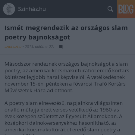
Színház.hu
Ismét megrendezik az országos slam
poetry bajnokságot
szinhazhu
•
2013. október 27.
Másodszor rendeznek országos bajnokságot a slam
poetry, az amerikai kocsmakultúrából eredő kortárs
költészet legjobb hazai képviselői. A vetélkedésnek
november 15-én, pénteken a fővárosi Trafó Kortárs
Művészetek Háza ad otthont.
A poetry slam elnevezésű, napjainkra világszinten
önálló műfajjá érett verses vetélkedő az 1980-as
évek közepén született az Egyesült Államokban. A
középkori dalnokversenyekhez hasonlítható, az
amerikai kocsmakultúrából eredő slam poetry a