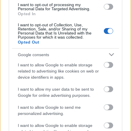
Bájer Máté
,
Bárány Bence
,
Bock Balázs
,
Csider
I want to opt-out of processing my
Personal Data for Targeted Advertising.
István Zoltán
,
Csinta Áron
,
Gábor Tamás
Opted In
"Indiana"
,
Győrfi Kata
,
Horváth Gergely Gege
,
Horváth Kristóf "Színész Bob"
,
Kajati Bálint
I want to opt-out of Collection, Use,
"Hyka"
,
Kemény Zsófi
,
Kövér András "Kövi"
,
Kupa
Retention, Sale, and/or Sharing of my
Personal Data that Is Unrelated with the
Julcsi
,
Mészáros Péter
,
Müller Henrietta
,
Müller
Purposes for which it was collected.
Péter Sziámi
,
Simon Márton
,
Szabó Márton
Opted Out
István
,
Tengler Gergely, "TG"
,
Terján Nóri
és
Tolnai Eszti.
Google consents
I want to allow Google to enable storage
related to advertising like cookies on web or
A végeredményről öttagú zsűri dönt, amelyben a
device identifiers in apps.
három szakmai delegált (
Ladik Katalin
,
Keszég
László
és
Bencsik Ádám "Ponza"
) mellett két fővel
I want to allow my user data to be sent to
a közönség is képviselteti magát.
Google for online advertising purposes.
I want to allow Google to send me
Az eseményt a Slam Poetry Budapest konferanszié
personalized advertising.
párosa,
Mavrák Kata "Hugee"
és
Németh Péter
"Zeek"
moderálja, az
Amoeba trió
(
Boros Levente
-
I want to allow Google to enable storage