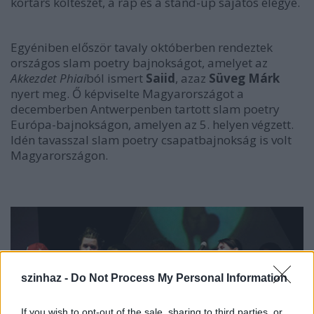
kortárs költészet, a rap és a stand-up sajátos elegye.
Egyéniben először tavaly októberben rendeztek
országos slam poetry bajnokságot, amelyet az
Akkezdet Phiai
ból ismert
Saiid
, azaz
Süveg Márk
nyert meg. Ő képviselte Magyarországot a
decemberben Antwerpenben tartott slam poetry
Európa-bajnokságon, amelyen az 5. helyen végzett.
Idén tavasszal slam poetry csapatbajnokság is volt
Magyarországon.
szinhaz -
Do Not Process My Personal Information
If you wish to opt-out of the sale, sharing to third parties, or