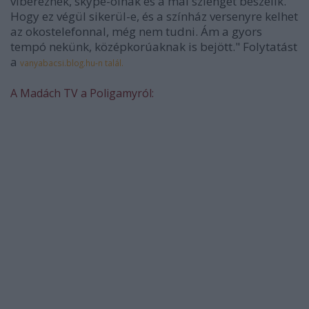
vibereznek, skype-olnak és a mai szlenget beszélik.
Hogy ez végül sikerül-e, és a színház versenyre kelhet
az okostelefonnal, még nem tudni. Ám a gyors
tempó nekünk, középkorúaknak is bejött." Folytatást
a
vanyabacsi.blog.hu-n talál.
A Madách TV a Poligamyról: