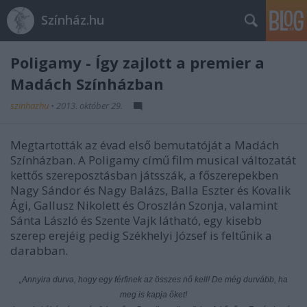
Színház.hu
Poligamy - Így zajlott a premier a
Madách Színházban
szinhazhu
•
2013. október 29.
Megtartották az évad első bemutatóját a Madách
Színházban. A Poligamy című film musical változatát
kettős szereposztásban játsszák, a főszerepekben
Nagy Sándor és Nagy Balázs, Balla Eszter és Kovalik
Ági, Gallusz Nikolett és Oroszlán Szonja, valamint
Sánta László és Szente Vajk látható, egy kisebb
szerep erejéig pedig Székhelyi József is feltűnik a
darabban.
„Annyira durva, hogy egy férfinek az összes nő kell!
De még durvább, ha
meg is kapja őket!