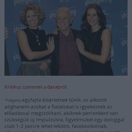
Kritikus szemmel a darabról:
egyfajta kísérletnek tűnik: az alkotók
"Poligamy
alighanem azokat a fiatalokat is igyekeznek az
előadással megszólítani, akiknek percenként van
szükségük új impulzusra, figyelmüket egy dologgal
csak 1-2 percre lehet lekötni, facebookolnak,