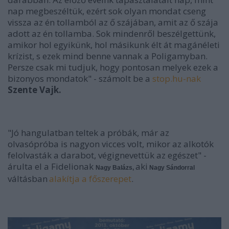
nap megbeszéltük, ezért sok olyan mondat cseng
vissza az én tollamból az ő szájában, amit az ő szája
adott az én tollamba. Sok mindenről beszélgettünk,
amikor hol egyikünk, hol másikunk élt át magánéleti
krízist, s ezek mind benne vannak a Poligamyban.
Persze csak mi tudjuk, hogy pontosan melyek ezek a
bizonyos mondatok" - számolt be a
stop.hu-nak
Szente Vajk.
"Jó hangulatban teltek a próbák, már az
olvasópróba is nagyon vicces volt, mikor az alkotók
felolvasták a darabot, végignevettük az egészet" -
árulta el a Fidelionak
aki
Nagy Balázs,
Nagy Sándorral
váltásban
alakítja a főszerepet
.