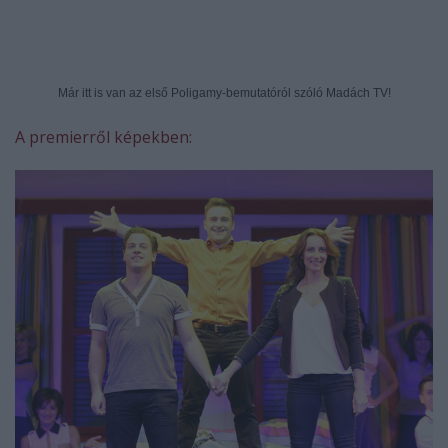
Már itt is van az első Poligamy-bemutatóról szóló Madách TV!
A premierről képekben: