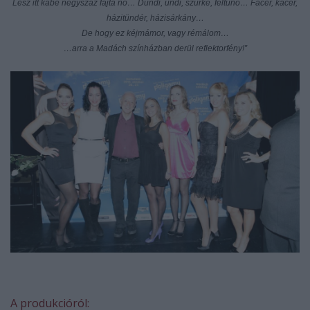
Lesz itt kábé négyszáz fajta nő…
Dundi, undi, szürke, feltűnő…
Facér, kacér,
házitündér, házisárkány…
De hogy ez kéjmámor, vagy rémálom…
…arra a Madách színházban derül reflektorfény!”
A produkcióról: