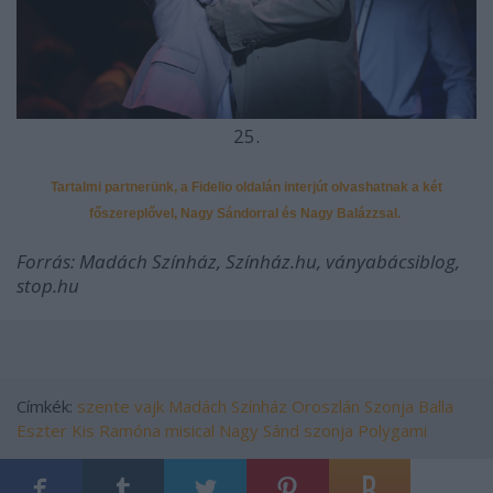
25.
Tartalmi partnerünk, a Fidelio oldalán interjút olvashatnak a két
főszereplővel, Nagy Sándorral és Nagy Balázzsal.
Forrás: Madách Színház, Színház.hu, ványabácsiblog,
stop.hu
Címkék:
szente vajk
Madách Színház
Oroszlán Szonja
Balla
Eszter
Kis Ramóna
misical
Nagy Sánd szonja
Polygami