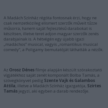
A Madách Színház régóta fontosnak érzi, hogy ne
csak nemzetközileg elismert szerzők műveit tűzze
műsorra, hanem saját fejlesztésű darabokat is
készítsen, illetve teret adjon magyar szerzők zenés
darabjainak is. A hétvégén egy újabb igazi
„madáchos” musical, vagyis „romantikus musical
comedy”, a Poligamy bemutatóját láthatták a nézők.
Az
Orosz Dénes
filmje alapján készült szórakoztató
vígjátékhoz saját zenét komponált Bolba Tamás, a
szövegkönyvet pedig
Szente Vajk és Galambos
Attila
, illetve a Madách Színház igazgatója,
Szirtes
Tamás
jegyzi, aki egyben a darab rendezője.