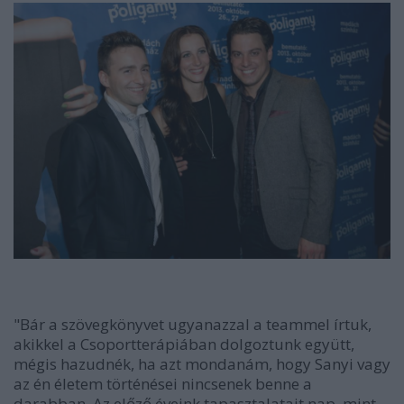
"Bár a szövegkönyvet ugyanazzal a teammel írtuk,
akikkel a Csoportterápiában dolgoztunk együtt,
mégis hazudnék, ha azt mondanám, hogy Sanyi vagy
az én életem történései nincsenek benne a
darabban. Az előző éveink tapasztalatait nap, mint