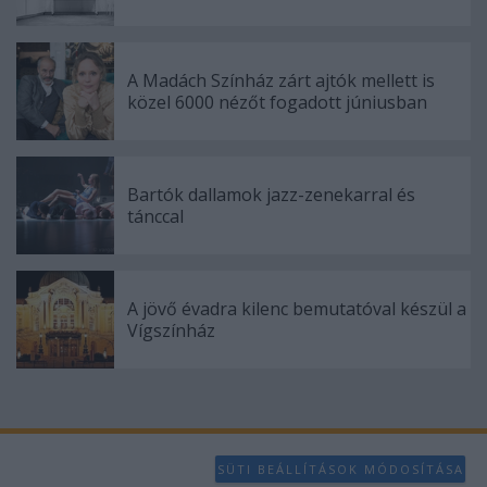
A Madách Színház zárt ajtók mellett is
közel 6000 nézőt fogadott júniusban
Bartók dallamok jazz-zenekarral és
tánccal
A jövő évadra kilenc bemutatóval készül a
Vígszínház
SÜTI BEÁLLÍTÁSOK MÓDOSÍTÁSA