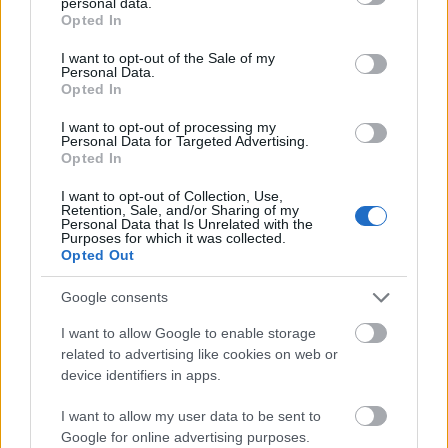
personal data.
grant or deny consent to Google and its third-party tags to
Opted In
use your data for below specified purposes in below Google
consent section.
I want to opt-out of the Sale of my
Personal Data.
Opted In
I want to opt-out of processing my
Personal Data for Targeted Advertising.
Opted In
Fellépési lehetőséget biztosítanak - A Szabad Tér
I want to opt-out of Collection, Use,
Színház felhívása
Retention, Sale, and/or Sharing of my
Personal Data that Is Unrelated with the
Purposes for which it was collected.
A Szabad Tér Színház felhívása a budapesti
Opted Out
óvodások és iskolások, valamint amatőr
hagyományőrző és művészeti csoportok, továbbá
Google consents
művészeti intézmények hallgatói számára. A
I want to allow Google to enable storage
jelentkezéseket november 22-ig fogadják!
related to advertising like cookies on web or
device identifiers in apps.
A Szabad Tér Színház fellépési lehetőséget biztosít
az általa 2013. november 29. és december 24. között
I want to allow my user data to be sent to
a Városháza parkban megrendezésre kerülő
Google for online advertising purposes.
ADVENT BUDAPESTEN elnevezésű új, kulturális téli