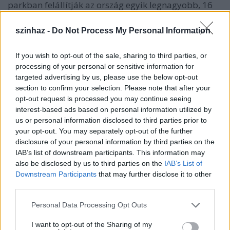
parkban felállítják az ország egyik legnagyobb, 16
méteres karácsonyfáját, melyet egy érdi család
ajánlott fel Tarlós István főpolgármesternek. Egy 10
szinhaz -
Do Not Process My Personal Information
méter átmérőjű adventi koszorú is kiállításra kerül,
melynek gyertyáit a négy adventi hétvégén
If you wish to opt-out of the sale, sharing to third parties, or
ünnepélyes szertartás keretében gyújtják meg.
processing of your personal or sensitive information for
targeted advertising by us, please use the below opt-out
section to confirm your selection. Please note that after your
opt-out request is processed you may continue seeing
interest-based ads based on personal information utilized by
us or personal information disclosed to third parties prior to
your opt-out. You may separately opt-out of the further
disclosure of your personal information by third parties on the
IAB’s list of downstream participants. This information may
also be disclosed by us to third parties on the
IAB’s List of
Downstream Participants
that may further disclose it to other
third parties.
Please note that this website/app uses one or more Google
Personal Data Processing Opt Outs
services and may gather and store information including but
not limited to your visit or usage behaviour. You may click to
I want to opt-out of the Sharing of my