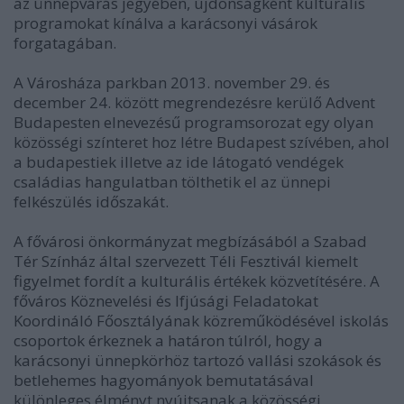
az ünnepvárás jegyében, újdonságként kulturális
programokat kínálva a karácsonyi vásárok
forgatagában.
A Városháza parkban 2013. november 29. és
december 24. között megrendezésre kerülő Advent
Budapesten elnevezésű programsorozat egy olyan
közösségi színteret hoz létre Budapest szívében, ahol
a budapestiek illetve az ide látogató vendégek
családias hangulatban tölthetik el az ünnepi
felkészülés időszakát.
A fővárosi önkormányzat megbízásából a Szabad
Tér Színház által szervezett Téli Fesztivál kiemelt
figyelmet fordít a kulturális értékek közvetítésére. A
főváros Köznevelési és Ifjúsági Feladatokat
Koordináló Főosztályának közreműködésével iskolás
csoportok érkeznek a határon túlról, hogy a
karácsonyi ünnepkörhöz tartozó vallási szokások és
betlehemes hagyományok bemutatásával
különleges élményt nyújtsanak a közösségi