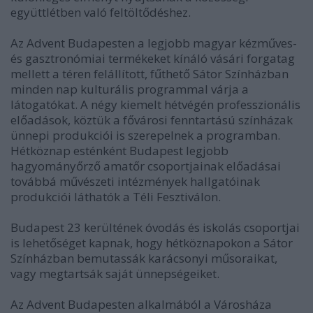
együttlétben való feltöltődéshez.
Az Advent Budapesten a legjobb magyar kézműves-
és gasztronómiai termékeket kínáló vásári forgatag
mellett a téren felállított, fűthető Sátor Színházban
minden nap kulturális programmal várja a
látogatókat. A négy kiemelt hétvégén professzionális
előadások, köztük a fővárosi fenntartású színházak
ünnepi produkciói is szerepelnek a programban.
Hétköznap esténként Budapest legjobb
hagyományőrző amatőr csoportjainak előadásai
továbbá művészeti intézmények hallgatóinak
produkciói láthatók a Téli Fesztiválon.
Budapest 23 kerültének óvodás és iskolás csoportjai
is lehetőséget kapnak, hogy hétköznapokon a Sátor
Színházban bemutassák karácsonyi műsoraikat,
vagy megtartsák saját ünnepségeiket.
Az Advent Budapesten alkalmából a Városháza