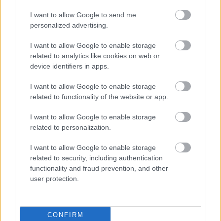
fesztiválon:
I want to allow Google to send me
personalized advertising.
-Budapest 23 kerületének óvodás és iskolás
csoportjai számára – hétköznaponként
I want to allow Google to enable storage
related to analytics like cookies on web or
-amatőr hagyományőrző és művészeti csoportok
device identifiers in apps.
(kórusok, zenekarok, tánccsoportok, amatőr
színjátszó körök, színtársulatok, népzenészek stb.)
I want to allow Google to enable storage
számára - hétköznap esténként
related to functionality of the website or app.
I want to allow Google to enable storage
-művészeti intézmények (zeneiskolai, egyetemi vagy
related to personalization.
zeneművészeti karok szólistái, kórusai, együttesei,
színi tanodák, drámatagozatos iskolák, stúdiók)
I want to allow Google to enable storage
hallgatói számára - hétköznap esténként
related to security, including authentication
functionality and fraud prevention, and other
A fellépés helyszíne a Sátor Színház, amely egy
user protection.
színházi alaptechnikával felszerelt, fűtött, 100 fős
nézőtérrel rendelkező, kizárólag a fesztivál idejére
felállított alkalmi játszóhely.
CONFIRM