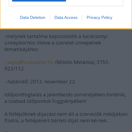
JELENTKEZÉS
Data Deletion
Data Access
Privacy Policy
- minimum 30, maximum 50 perces műsorral
-melynek tartalma kapcsolódik a karácsonyi
ünnepkörhöz illetve a szeretet ünnepének
tematikájához
-
sajto@szabadter.hu
(Miklós Melánia), 3755-
922/112
- határidő: 2013. november 22.
Időpontfoglalás a jelentkezés sorrendjében történik,
a szabad időpontok függvényében!
A fellépőknek díjazást nem áll a szervezők módjában
fizetni, a fellépésért bérleti díjat nem kérnek.