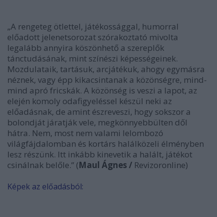
„A rengeteg ötlettel, játékossággal, humorral
előadott jelenetsorozat szórakoztató mivolta
legalább annyira köszönhető a szereplők
tánctudásának, mint színészi képességeinek.
Mozdulataik, tartásuk, arcjátékuk, ahogy egymásra
néznek, vagy épp kikacsintanak a közönségre, mind-
mind apró fricskák. A közönség is veszi a lapot, az
elején komoly odafigyeléssel készül neki az
előadásnak, de amint észreveszi, hogy sokszor a
bolondját járatják vele, megkönnyebbülten dől
hátra. Nem, most nem valami lelombozó
világfájdalomban és kortárs halálközeli élményben
lesz részünk. Itt inkább kinevetik a halált, játékot
csinálnak belőle.” (
Maul Ágnes /
Revizoronline)
Képek az előadásból: