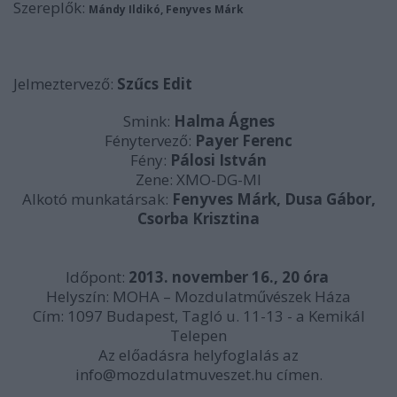
Szereplők:
Mándy Ildikó, Fenyves Márk
Jelmeztervező:
Szűcs Edit
Smink:
Halma Ágnes
Fénytervező:
Payer Ferenc
Fény:
Pálosi István
Zene: XMO-DG-MI
Alkotó munkatársak:
Fenyves Márk, Dusa Gábor,
Csorba Krisztina
Időpont:
2013. november 16., 20 óra
Helyszín: MOHA – Mozdulatművészek Háza
Cím: 1097 Budapest, Tagló u. 11-13 - a Kemikál
Telepen
Az előadásra helyfoglalás az
info@mozdulatmuveszet.hu címen.