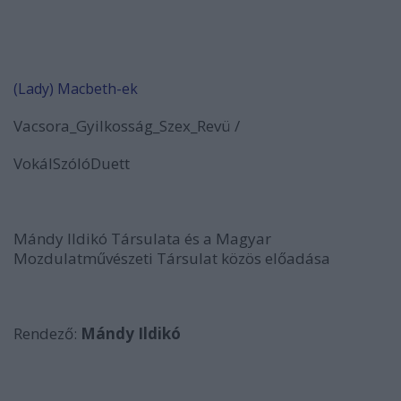
(Lady) Macbeth-ek
Vacsora_Gyilkosság_Szex_Revü /
VokálSzólóDuett
Mándy Ildikó Társulata és a Magyar
Mozdulatművészeti Társulat közös előadása
Rendező:
Mándy Ildikó