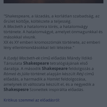
"Shakespeare, a lázadás, a korlátlan szabadság, az
őrület költője, költészete a teljesség.
A
Macbeth
a hatalomra törés, a hatalomvágy
története. A hatalomvágyé, amelyet önmagunkkal és
másokkal vívunk.
XX és XY emberi kromoszómák története, az emberi
lény ellentmondásokkal teli létezése."
A
(Lady) Macbeth-ek
című előadás Mándy Ildikó
Társulata
Shakespeare
tetralógiájának első
darabja. A második
Shakespeare
feldolgozás a
Rómeó és Júlia
történet alapján készült
RésJ
című
előadás, a harmadik a
Hamlet
feldolgozása,
amelynek öt változata készült el, és a negyedik a
Shakespesre
Szonettek inspirálta előadás.
Kritikus szemmel az előadásról: