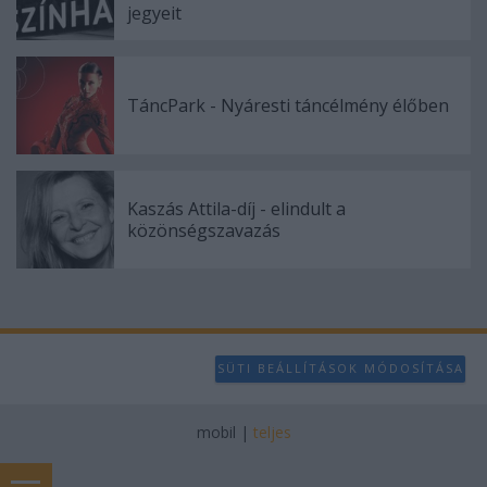
jegyeit
TáncPark - Nyáresti táncélmény élőben
Kaszás Attila-díj - elindult a
közönségszavazás
SÜTI BEÁLLÍTÁSOK MÓDOSÍTÁSA
mobil
|
teljes