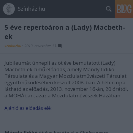
Színház.hu
5 éve repertoáron a (Lady) Macbeth-
ek
szinhazhu
•
2013. november 13.
Jubileumát ünnepli az öt éve bemutatott (Lady)
Macbeth-ek című előadás, amely Mándy Ildikó
Társulata és a Magyar Mozdulatművészeti Társulat
együttműködésében készült 2008-ban. A héten újra
látható az előadás, 2013. november 16-án, 20 órától,
a MOHÁban, azaz a Mozdulatművészek Házában.
Ajánló az előadás elé:
Mándy Ildikó
öt éve kezdte el a
Shakespeare