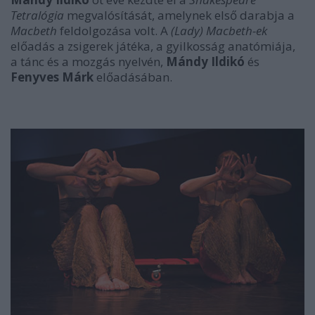
Tetralógia
megvalósítását, amelynek első darabja a
Macbeth
feldolgozása volt. A
(Lady) Macbeth-ek
előadás a zsigerek játéka, a gyilkosság anatómiája,
a tánc és a mozgás nyelvén,
Mándy Ildikó
és
Fenyves Márk
előadásában.