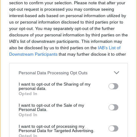
section to confirm your selection. Please note that after your
opt-out request is processed you may continue seeing
interest-based ads based on personal information utilized by
us or personal information disclosed to third parties prior to
your opt-out. You may separately opt-out of the further
2.
disclosure of your personal information by third parties on the
IAB’s list of downstream participants. This information may
also be disclosed by us to third parties on the
IAB’s List of
Downstream Participants
that may further disclose it to other
third parties.
Please note that this website/app uses one or more Google
Personal Data Processing Opt Outs
services and may gather and store information including but
not limited to your visit or usage behaviour. You may click to
I want to opt-out of the Sharing of my
personal data.
grant or deny consent to Google and its third-party tags to
Opted In
use your data for below specified purposes in below Google
consent section.
I want to opt-out of the Sale of my
Personal Data.
Opted In
I want to opt-out of processing my
3.
Personal Data for Targeted Advertising.
Opted In