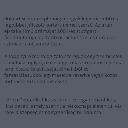
Roland Schimmelpfennig az egyik legismertebb és
legtöbbet játszott kortárs német szerző. Az arab
éjszaka című drámáját 2001-es stuttgarti
ősbemutatója óta több németországi és európai
színház is műsorára tűzte.
A többnyire monologizáló szereplők egy tízemeletes
panelház foglyai, akiket egy fullasztó júniusi éjszaka
terel össze, és akik saját álmaikból és
fantáziálásukból egymáséiba révedve végül közös
történetben fonódnak össze.
Ulrich Deuter kritikus szerint: ez "egy romantikus,
lírai darab, amely szerint a hétköznapi életen túl vár
ránk a szépség és nagyszerűség birodalma."