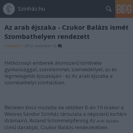
Színház.hu
Az arab éjszaka - Czukor Balázs ismét
Szombathelyen rendezett
szinhazhu
•
2013. november 13.
Hétköznapi emberek álomszerű története
gyilkossággal, szerelemmel, szenvedéllyel, az év
legmelegebb éjszakáján - ez Az arab éjszaka a
szombathelyi színházban.
Bérleten kívül mutatta be október 8-án 19 órakor a
Weöres Sándor Színház társulata a népszerű kortárs
drámaíró, Roland Schimmelpfennig Az
arab
éjszaka
című darabját, Czukor Balázs rendezésében.