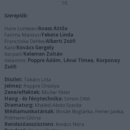
10.
Szereplők:
Hans Lomeier/
Avass Attila
Fatima Mansur/
Fekete Linda
Francziska Dehke/
Alberti Zsófi
Kalil/
Kovács Gergely
Karpati/
Kelemen Zoltán
Valamint:
Poppre Ádám, Lévai Tímea, Korponay
Zsófi
Díszlet:
Takács Lilla
Jelmez:
Poppre Orsolya
Zene/effektek:
Müller Péter
Hang - és fénytechnika:
Simon Ottó
Dramaturg:
Khaled-Abdo Szaida
Médiamunkatársak:
Bicsák Boglárka, Feiner Janka,
Pittmann Glória
Rendezőasszisztens
: Kovács Nóra