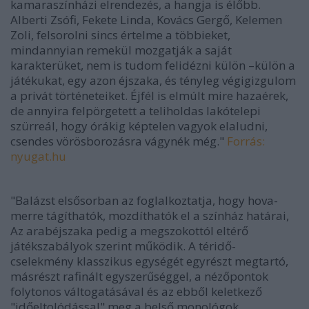
kamaraszínházi elrendezés, a hangja is élőbb.
Alberti Zsófi, Fekete Linda, Kovács Gergő, Kelemen
Zoli, felsorolni sincs értelme a többieket,
mindannyian remekül mozgatják a saját
karakterüket, nem is tudom felidézni külön –külön a
játékukat, egy azon éjszaka, és tényleg végigizgulom
a privát történeteiket. Éjfél is elmúlt mire hazaérek,
de annyira felpörgetett a teliholdas lakótelepi
szürreál, hogy órákig képtelen vagyok elaludni,
csendes vörösborozásra vágynék még."
Forrás:
nyugat.hu
"Balázst elsősorban az foglalkoztatja, hogy hova-
merre tágíthatók, mozdíthatók el a színház határai,
Az arabéjszaka pedig a megszokottól eltérő
játékszabályok szerint működik. A téridő-
cselekmény klasszikus egységét egyrészt megtartó,
másrészt rafinált egyszerűséggel, a nézőpontok
folytonos váltogatásával és az ebből keletkező
"időeltolódással" meg a belső monológok