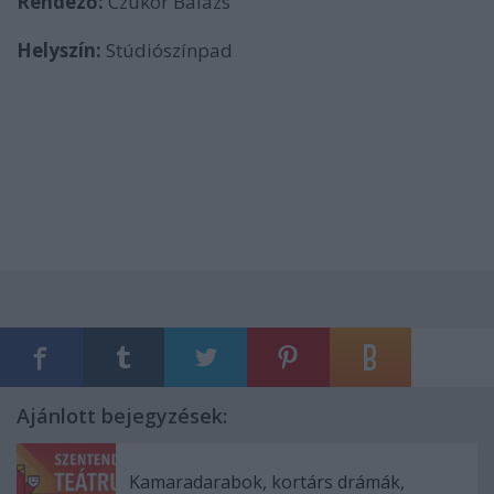
Rendező:
Czukor Balázs
Helyszín:
Stúdiószínpad
Ajánlott bejegyzések:
Kamaradarabok, kortárs drámák,