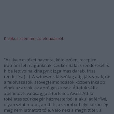
Kritikus szemmel az előadásról:
"Az ilyen estéket havonta, kötelezően, receptre
íratnám fel magunknak. Czukor Balázs rendezését is
hiba lett volna kihagyni: izgalmas darab, friss
rendezés. (…) A színészek látszólag alig játszanak, de
a felolvasások, szövegfelmondások közben inkább
élnek az arcok, az apró gesztusok. Általuk válik
átélhetővé, valósággá a történet. Avass Attila
tökéletes szürkeegér házmesterből alakul át férfivé,
olyan színt mutat, amit itt, a szombathelyi közönség
még nem láthatott tőle. Való neki a meghitt tér, a