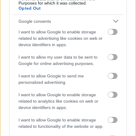
készen kell állnia.
Purposes for which it was collected.
Opted Out
Google consents
"Folyamatosan figyelem a világ zené
s
színpadainak
I want to allow Google to enable storage
új é
s
új bemutatóit. Ha felbukkan olyan nagy
related to advertising like cookies on web or
jelentő
s
égű mű, amelyik nálunk is érvényes
device identifiers in apps.
mondanivalóval bír, akkor elkövetek mindent, hogy a
Madách repertoárjára kerüljön" - fogalmazott az
I want to allow my user data to be sent to
igazgató a Metropolnak adott interjújában.
Google for online advertising purposes.
A Szegedi Szabadtéri Játékokon augusztus 15-én, 16-
I want to allow Google to send me
án, 17-én, 19-én és 20-án láthatják a nézők a
personalized advertising.
Mamma Mia! musicalt, a Madách színházbeli
bemutató pedig szeptemberben lesz.
I want to allow Google to enable storage
related to analytics like cookies on web or
device identifiers in apps.
A teljes interjú ITT olvasható.
I want to allow Google to enable storage
related to functionality of the website or app.