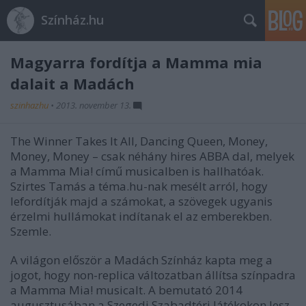
Színház.hu
Magyarra fordítja a Mamma mia
dalait a Madách
szinhazhu
•
2013. november 13.
The Winner Takes It All, Dancing Queen, Money,
Money, Money – csak néhány hires ABBA dal, melyek
a Mamma Mia! című musicalben is hallhatóak.
Szirtes Tamás a téma.hu-nak mesélt arról, hogy
lefordítják majd a számokat, a szövegek ugyanis
érzelmi hullámokat indítanak el az emberekben.
Szemle.
A világon először a Madách Színház kapta meg a
jogot, hogy non-replica változatban állítsa színpadra
a Mamma Mia! musicalt. A bemutató 2014
augusztusában a Szegedi Szabadtéri Játékokon lesz,