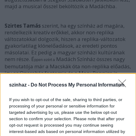
majd a musical ősszel beköltözik a Madáchba.
Szirtes Tamás
szerint, ha egy színház ad magára,
rendelkezik kreatív erőkkel, akkor non-replika
változatokkal dolgozik, hiszen a replika-változatok
gyakorlatilag klónelőadások, az eredeti pontos
másolatai. Ez pedig a magyar színházi kultúrának
nem része. É
Madách Színház összes nagy
ppen ezért a
bemutatója már a Macskák óta non-replika előadás,
így az Operaház fantomja és a Mary Poppins is.
szinhaz -
Do Not Process My Personal Information
If you wish to opt-out of the sale, sharing to third parties, or
processing of your personal or sensitive information for
targeted advertising by us, please use the below opt-out
section to confirm your selection. Please note that after your
opt-out request is processed you may continue seeing
interest-based ads based on personal information utilized by