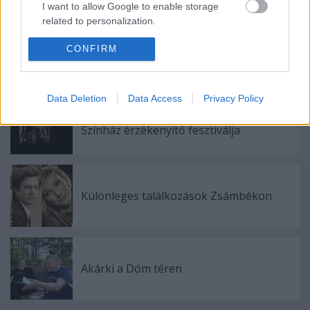
I want to allow Google to enable storage
related to personalization.
I want to allow Google to enable storage
CONFIRM
related to security, including authentication
Ajánlott bejegyzések:
functionality and fraud prevention, and other
user protection.
Data Deletion
Data Access
Privacy Policy
Nagy sikerrel zárult a Veszprémi Petőfi
Színház érzékenyítő fesztiválja
Különleges találkozások Zsámbékon
Akárki a Dóm téren