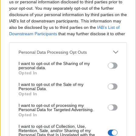
us or personal information disclosed to third parties prior to
your opt-out. You may separately opt-out of the further
disclosure of your personal information by third parties on the
IAB’s list of downstream participants. This information may
also be disclosed by us to third parties on the
IAB’s List of
Downstream Participants
that may further disclose it to other
third parties.
"Mindenképp lefordítják az ABBA dalait, mivel
szövegek érzelmi hullámokat indítanak el az
Please note that this website/app uses one or more Google
Personal Data Processing Opt Outs
emberekben, ezért fontos, hogy az anyanyelvükön,
services and may gather and store information including but
magyarul szólaljanak meg. Lesz majd felirat a
not limited to your visit or usage behaviour. You may click to
I want to opt-out of the Sharing of my
personal data.
színpad fölött, természetesen, aki akarja, ott
grant or deny consent to Google and its third-party tags to
Opted In
use your data for below specified purposes in below Google
olvashatja az eredeti dalszövegeket" - nyilatkozta
consent section.
Szirtes Tamás.
I want to opt-out of the Sale of my
Personal Data.
Opted In
A színház igazgatója azt is elárulta, hogy még
I want to opt-out of processing my
hosszú az út a bemutatóig, el kell készülnie egy
Personal Data for Targeted Advertising.
Opted In
fordításnak, illetve a koreográfiáknak,
díszletterveknek, jelmezterveknek. Mikor májusban
I want to opt-out of Collection, Use,
elkezdik a próbákat, addigra fejben mindennek
Retention, Sale, and/or Sharing of my
Personal Data that Is Unrelated with the