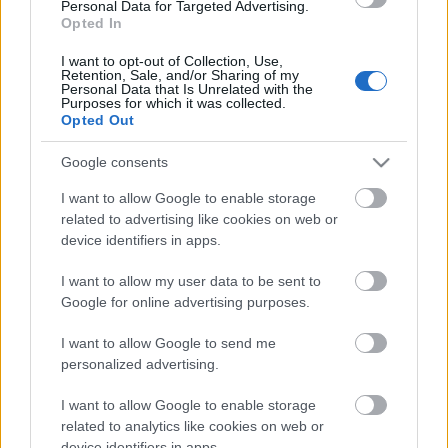
A Feldmár Intézet 2011-ben kezdett el dolgozni a
Personal Data for Targeted Advertising.
fogvatartottakkal a Balassagyarmati Fegyház és
Opted In
Börtönben. A program közösséget teremt a
I want to opt-out of Collection, Use,
fogvatartottak számára, melynek keretén belül
Retention, Sale, and/or Sharing of my
gyermekeiknek mesejátékokat állítanak össze saját
Personal Data that Is Unrelated with the
Purposes for which it was collected.
életük tapasztalatai és élményei alapján. Minden
Opted Out
évben többször, de főleg Karácsony előtt előadásra
kerülnek ezek a mesék rendkívüli családi
Google consents
beszélőkön, ahol a gyerekek ajándékul megkapják a
mesejátékokat DVD-n.
I want to allow Google to enable storage
related to advertising like cookies on web or
Most ezen a rendkívüli beszélőn Ön is beléphet
device identifiers in apps.
félelmetes és varázslatos világukba.
November 16-
I want to allow my user data to be sent to
án, 14 órától
a fogvatartottak bemutatják
Mirkó
Google for online advertising purposes.
című mesejátékukat, majd ezt nyilvános beszélő
követi
Al Ghaoui Hesna
vezetésével. Ez alkalommal
I want to allow Google to send me
Feldmár András
is részt vesz a beszélgetésen.
personalized advertising.
A rendezvényre a belépés ingyenes, azonban név
I want to allow Google to enable storage
szerinti regisztrációhoz és saját e-mail címhez kötött. A
related to analytics like cookies on web or
Feldmár Intézet az utazás megkönnyítése érdekében
device identifiers in apps.