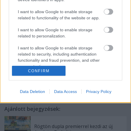
autóbuszokat szervez. Az útiköltség oda-vissza 1000 Ft
/fő, amit a helyszínen kell kifizetni. A buszok 11:00-kor a
I want to allow Google to enable storage
Felvonulási térről, az Időkerék melletti parkolóból
related to functionality of the website or app.
indulnak.
I want to allow Google to enable storage
related to personalization.
A belépéshez és a buszutazáshoz itt lehet
I want to allow Google to enable storage
regisztrálni.
related to security, including authentication
functionality and fraud prevention, and other
user protection.
CONFIRM
Data Deletion
Data Access
Privacy Policy
Ajánlott bejegyzések:
Rögtön dupla premierrel kezdi az új