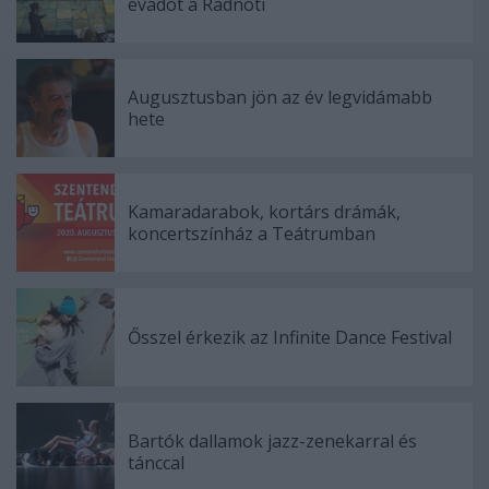
évadot a Radnóti
Augusztusban jön az év legvidámabb
hete
Kamaradarabok, kortárs drámák,
koncertszínház a Teátrumban
Ősszel érkezik az Infinite Dance Festival
Bartók dallamok jazz-zenekarral és
tánccal