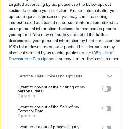
targeted advertising by us, please use the below opt-out
section to confirm your selection. Please note that after your
opt-out request is processed you may continue seeing
interest-based ads based on personal information utilized by
us or personal information disclosed to third parties prior to
your opt-out. You may separately opt-out of the further
disclosure of your personal information by third parties on the
IAB’s list of downstream participants. This information may
also be disclosed by us to third parties on the
IAB’s List of
Downstream Participants
that may further disclose it to other
third parties.
Please note that this website/app uses one or more Google
Personal Data Processing Opt Outs
services and may gather and store information including but
not limited to your visit or usage behaviour. You may click to
I want to opt-out of the Sharing of my
personal data.
grant or deny consent to Google and its third-party tags to
Opted In
use your data for below specified purposes in below Google
consent section.
I want to opt-out of the Sale of my
A
Feldmár Intézet munkásságáról
Personal Data.
Opted In
I want to opt-out of processing my