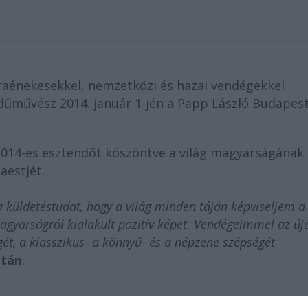
raénekesekkel, nemzetközi és hazai vendégekkel
dűművész 2014. január 1-jén a Papp László Budapes
2014-es esztendőt köszöntve a világ magyarságának
aestjét.
 küldetéstudat, hogy a világ minden táján képviseljem a
agyarságról kialakult pozitív képet. Vendégeimmel az újé
t, a klasszikus- a könnyű- és a népzene szépségét
ltán
.