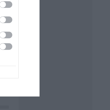
rd
ás
: MTI