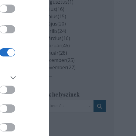
t és
2020 augusztus
(
1
)
es
2020 július
(
16
)
2020 június
(
15
)
2020 május
(
20
)
2020 április
(
24
)
2020 március
(
16
)
2020 február
(
46
)
2020 január
(
28
)
2019 december
(
25
)
2019 november
(
27
)
Tovább
...
Szinház helyszínek
ese
és a