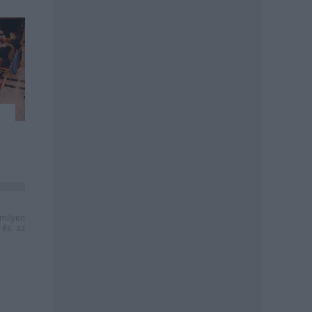
milyen
és az