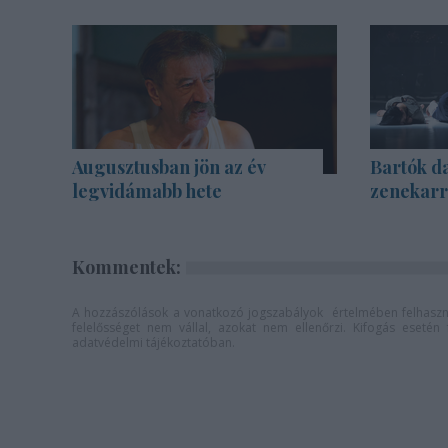
Augusztusban jön az év
Bartók d
legvidámabb hete
zenekarra
Kommentek:
A hozzászólások a
vonatkozó jogszabályok
értelmében felhaszná
felelősséget nem vállal, azokat nem ellenőrzi. Kifogás eseté
adatvédelmi tájékoztatóban
.