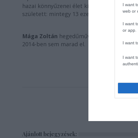
I want t
hazai könnyűzenei élet kiválóságai. 2013-b
web or d
született: mintegy 13 ezer ember koccintot
I want t
or app.
Mága Zoltán
hegedűművész ez alkalommal i
I want t
2014-ben sem marad el.
I want t
authenti
Ajánlott bejegyzések: