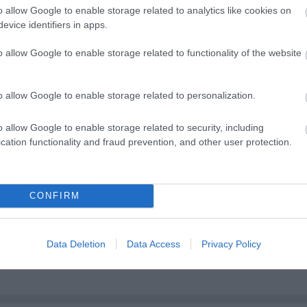
o allow Google to enable storage related to analytics like cookies on
an az ötödik, jubileumi gálakoncerten Guinness-reko
evice identifiers in apps.
t egyszerre.
o allow Google to enable storage related to functionality of the website
s megvendégeli a közönséget, így a közös koccint
o allow Google to enable storage related to personalization.
Forrás
o allow Google to enable storage related to security, including
cation functionality and fraud prevention, and other user protection.
CONFIRM
Data Deletion
Data Access
Privacy Policy