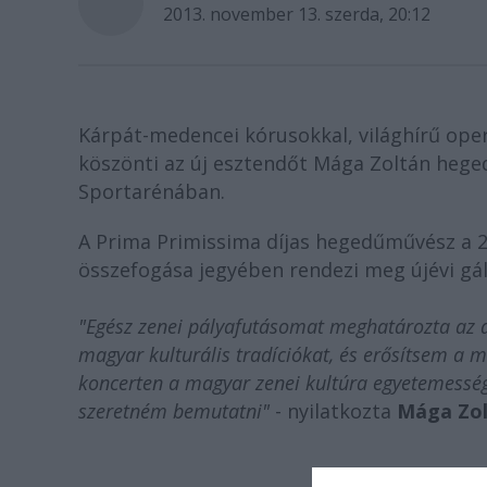
2013. november 13. szerda, 20:12
Kárpát-medencei kórusokkal, világhírű ope
köszönti az új esztendőt Mága Zoltán hege
Sportarénában.
A Prima Primissima díjas hegedűművész a 
összefogása jegyében rendezi meg újévi gál
"Egész zenei pályafutásomat meghatározta az a
magyar kulturális tradíciókat, és erősítsem a m
koncerten a magyar zenei kultúra egyetemességé
szeretném bemutatni"
- nyilatkozta
Mága Zo