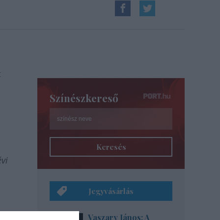
t
Színészkereső
Keresés
vi
Jegyvásárlás
Vaszary János: A