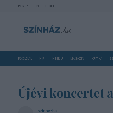
PORT
.hu
PORT TICKET
FŐOLDAL
HÍR
INTERJÚ
MAGAZIN
KRITIKA
S
Újévi koncertet 
szinhazhu