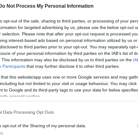
Do Not Process My Personal Information
to opt-out of the sale, sharing to third parties, or processing of your per
formation for targeted advertising by us, please use the below opt-out s
r selection. Please note that after your opt-out request is processed y
eing interest-based ads based on personal information utilized by us or
disclosed to third parties prior to your opt-out. You may separately opt-
losure of your personal information by third parties on the IAB’s list of
. This information may also be disclosed by us to third parties on the
IA
Participants
that may further disclose it to other third parties.
 that this website/app uses one or more Google services and may gath
including but not limited to your visit or usage behaviour. You may click 
 to Google and its third-party tags to use your data for below specifi
ogle consent section.
lép fel, a klasszikus és könnyűzenei darabok
l Data Processing Opt Outs
odernebb hang- és fénytechnika mellett szólalnak 
o opt-out of the Sharing of my personal data.
In