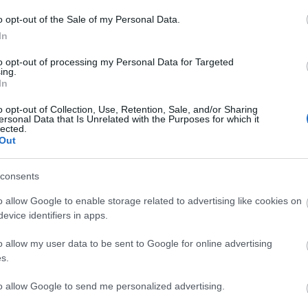
ét - Erdélyt, a Vajdaságot, a Felvidéket, Kárpátaljá
ekli el a Himnuszt. A rendezvényen fellépők a 2014-
o opt-out of the Sale of my Personal Data.
 tisztelegnek az áldozatok előtt.
In
to opt-out of processing my Personal Data for Targeted
ing.
In
o opt-out of Collection, Use, Retention, Sale, and/or Sharing
ersonal Data that Is Unrelated with the Purposes for which it
lected.
Out
consents
o allow Google to enable storage related to advertising like cookies on
evice identifiers in apps.
o allow my user data to be sent to Google for online advertising
s.
skedelmi televíziók révén több tízmillió néző is rész
ághírű és Kossuth-díjas művészek mellett színpadra
to allow Google to send me personalized advertising.
i Operaház és a Budapesti Operettszínház művészei 