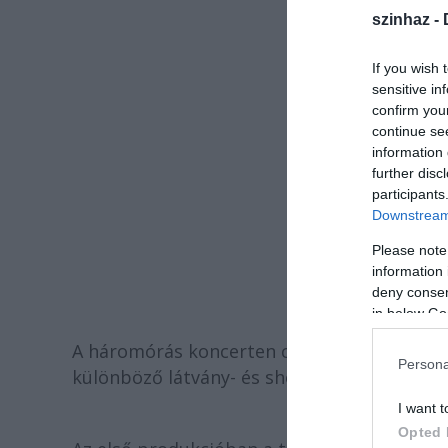
szinhaz -
If you wish 
sensitive in
confirm you
continue se
information 
further disc
participants
Downstream 
Please note
information 
deny consent
in below Go
A háromórás koncerten csaknem 500 művész 
Persona
különböző látvány- és show-elemek, a legm
I want t
Opted 