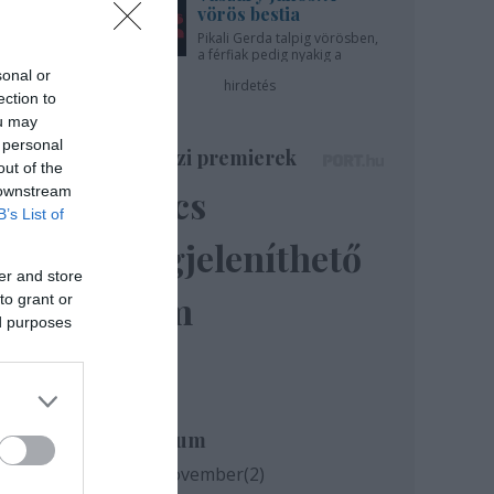
vörös bestia
Pikali Gerda talpig vörösben,
a férfiak pedig nyakig a
pácban - az Újszínházban!
sonal or
hirdetés
ection to
ou may
 personal
Színházi premierek
out of the
Nincs
 downstream
B’s List of
megjeleníthető
er and store
elem
to grant or
ed purposes
meg.
Archívum
2020 november
(
2
)