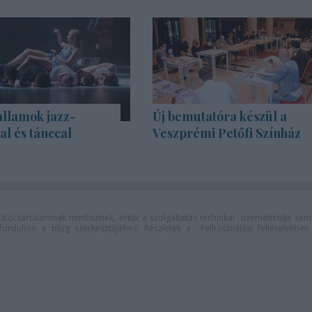
allamok jazz-
Új bemutatóra készül a
l és tánccal
Veszprémi Petőfi Színház
lói tartalomnak minősülnek, értük a
szolgáltatás technikai
üzemeltetője sem
n forduljon a blog szerkesztőjéhez. Részletek a
Felhasználási feltételekben