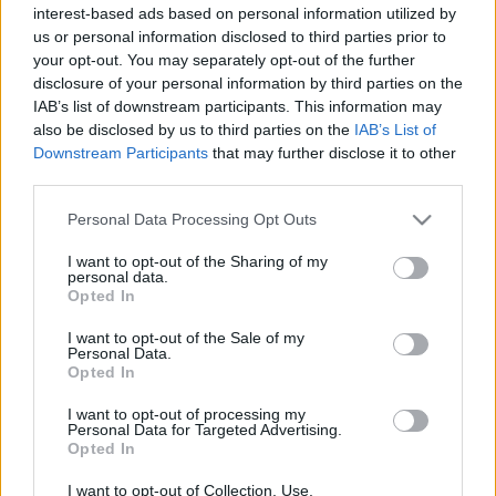
interest-based ads based on personal information utilized by
akar írni, hiszen úgy gondolja, mindenképpen
us or personal information disclosed to third parties prior to
kivégzik. Ám az emlékek és a múlt önvizsgálatra
your opt-out. You may separately opt-out of the further
kényszeríti. Vajon miért nem tudott a
disclosure of your personal information by third parties on the
lelke felülkerekedni az árulásain? Miért érezte úgy,
IAB’s list of downstream participants. This information may
hogy miközben egész élete a küzdelemre való
also be disclosed by us to third parties on the
IAB’s List of
felkészülésről szólt, nem tudott önmagára figyelni?
Downstream Participants
that may further disclose it to other
third parties.
Please note that this website/app uses one or more Google
Personal Data Processing Opt Outs
services and may gather and store information including but
not limited to your visit or usage behaviour. You may click to
I want to opt-out of the Sharing of my
personal data.
grant or deny consent to Google and its third-party tags to
Opted In
use your data for below specified purposes in below Google
consent section.
I want to opt-out of the Sale of my
Personal Data.
Opted In
I want to opt-out of processing my
Personal Data for Targeted Advertising.
Opted In
I want to opt-out of Collection, Use,