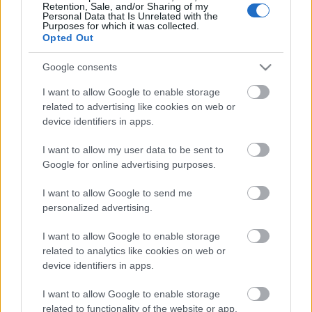
Retention, Sale, and/or Sharing of my
Personal Data that Is Unrelated with the
Purposes for which it was collected.
Opted Out
Google consents
Az emberben rejlő jót hogyan győzheti le a rossz, s
miért követ el becstelenségeket? Mi történik, ha az
I want to allow Google to enable storage
embert gyötri a lelkiismeret? Felmentés vagy
related to advertising like cookies on web or
bűnhődés? Miért van az, hogy az aljas dolgok
device identifiers in apps.
elkövetése ellenére mégsem undorodik önmagától?
Ajándékul kaptuk az életet, vagy az élet rendelkezik
I want to allow my user data to be sent to
korlátlanul az emberrel? Mi segítheti a helyes látást?
Google for online advertising purposes.
I want to allow Google to send me
personalized advertising.
Így keresi a válaszokat a főhős lelkének és testének
I want to allow Google to enable storage
börtönében."
related to analytics like cookies on web or
device identifiers in apps.
I want to allow Google to enable storage
related to functionality of the website or app.