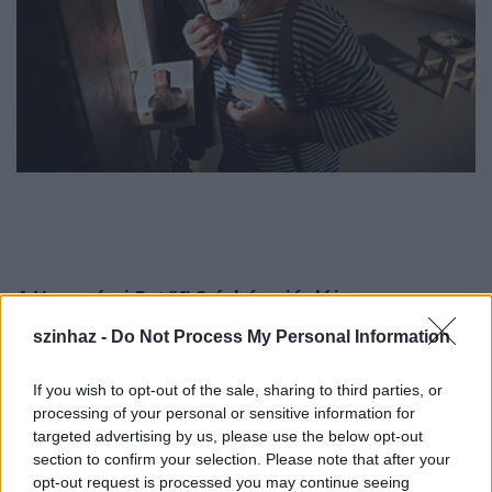
A Veszprémi Petőfi Színház ajánlója:
szinhaz -
Do Not Process My Personal Information
"Pjotr Karazin, más néven, Lószúnyog a börtönben
If you wish to opt-out of the sale, sharing to third parties, or
ül. Utolsó esélyként leírhatja, hány embert árult el
processing of your personal or sensitive information for
több mint egy évtizeden keresztül a cári titkos
targeted advertising by us, please use the below opt-out
section to confirm your selection. Please note that after your
rendőrségnek, kiket száműztek és kik kerültek
opt-out request is processed you may continue seeing
börtönbe miatta. Nem