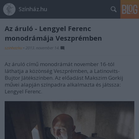
Színház.hu
Az áruló - Lengyel Ferenc
monodrámája Veszprémben
szinhazhu
•
2013. november 14.
Az áruló című monodrámát november 16-tól
láthatja a közönség Veszprémben, a Latinovits-
Bujtor Játékszínben. Az előadást Makszim Gorkij
művei alapján színpadra alkalmazta és játssza:
Lengyel Ferenc.