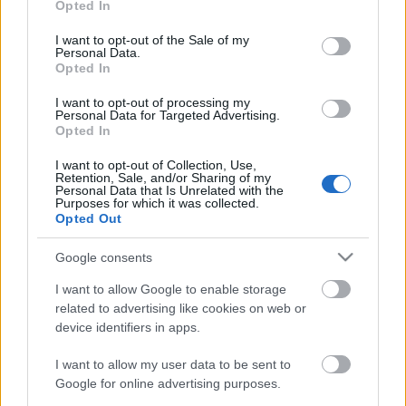
Opted In
aranyszobrocskát.
use your data for below specified purposes in below Google
consent section.
I want to opt-out of the Sale of my
Personal Data.
Opted In
A színházi adaptációt a Disney Theatrical
Productions és a Sonia Friedman Productions jegyzi.
I want to opt-out of processing my
A londoni Noel Coward Theatre repertoárjába
Personal Data for Targeted Advertising.
Opted In
kerülő darab próbaelőadásai a jövő júliusban
lesznek.
I want to opt-out of Collection, Use,
Retention, Sale, and/or Sharing of my
Personal Data that Is Unrelated with the
Purposes for which it was collected.
Opted Out
Google consents
I want to allow Google to enable storage
Ajánlott bejegyzések:
related to advertising like cookies on web or
device identifiers in apps.
I want to allow my user data to be sent to
Meghalt Böröndi Tamás
Google for online advertising purposes.