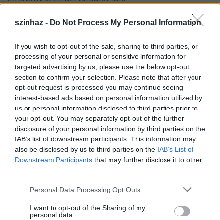
szinhaz -
Do Not Process My Personal Information
If you wish to opt-out of the sale, sharing to third parties, or
processing of your personal or sensitive information for
targeted advertising by us, please use the below opt-out
section to confirm your selection. Please note that after your
opt-out request is processed you may continue seeing
interest-based ads based on personal information utilized by
us or personal information disclosed to third parties prior to
your opt-out. You may separately opt-out of the further
disclosure of your personal information by third parties on the
IAB’s list of downstream participants. This information may
also be disclosed by us to third parties on the
IAB’s List of
Downstream Participants
that may further disclose it to other
third parties.
A Szerelmes Shakespeare című moziban
Joseph
Fiennes
alakította az alkotói válságban szenvedő
Please note that this website/app uses one or more Google
Personal Data Processing Opt Outs
bárdot,
Gwyneth Paltrow
pedig elérhetetlennek
services and may gather and store information including but
tűnő szerelmét. Az 1998-as produkció összesen hét
not limited to your visit or usage behaviour. You may click to
I want to opt-out of the Sharing of my
personal data.
Oscar-díjat kapott, köztük a legjobb filmnek járó
grant or deny consent to Google and its third-party tags to