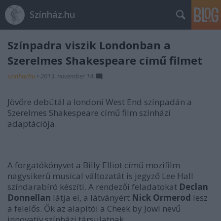
Színház.hu
Színpadra viszik Londonban a
Szerelmes Shakespeare című filmet
szinhazhu
•
2013. november 14.
Jövőre debütál a londoni West End színpadán a
Szerelmes Shakespeare című film színházi
adaptációja.
A forgatókönyvet a Billy Elliot című mozifilm
nagysikerű musical változatát is jegyző Lee Hall
színdarabíró készíti. A rendezői feladatokat
Declan
Donnellan
látja el, a látványért
Nick Ormerod
lesz
a felelős. Ők az alapítói a Cheek by Jowl nevű
innovatív színházi társulatnak.