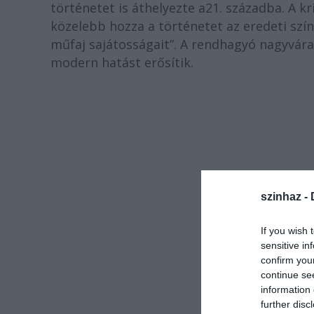
történetet is áthelyezte a
21. századba. A k
közelebb hozza a történetet az eredeti szí
műfaj sajátosságait”. A rendhagyó nagyváradi
modern hatást erősítik.
szinhaz -
If you wish 
sensitive in
confirm you
continue se
information 
further disc