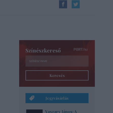
Színészkereső
Keresés
Jegyvásárlás
Vaszary János: A