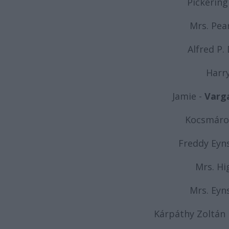
Pickering
Mrs. Pea
Alfred P. 
Harr
Jamie -
Varga
Kocsmáro
Freddy Eyns
Mrs. Hi
Mrs. Eyns
Kárpáthy Zoltán 