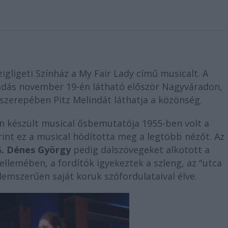
igligeti Színház a
My Fair Lady
című musicalt. A
adás november 19-én látható először Nagyváradon,
 szerepében Pitz Melindát láthatja a közönség.
n készült musical ősbemutatója 1955-ben volt a
int ez a musical hódította meg a legtöbb nézőt. Az
. Dénes György
pedig dalszövegeket alkotott a
ellemében, a fordítók igyekeztek a szleng, az "utca
elemszerűen saját koruk szófordulataival élve.