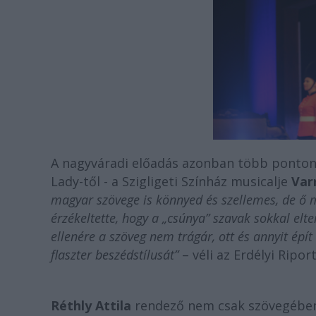
A nagyváradi előadás azonban több ponton
Lady-től -
a Szigligeti Színház musicalje
Var
magyar szövege is könnyed és szellemes, de ő má
érzékeltette, hogy a „csúnya” szavak sokkal elt
ellenére a szöveg nem trágár, ott és annyit épít
flaszter beszédstílusát”
– véli az Erdélyi Riport
Réthly Attila
rendező nem csak szövegében 