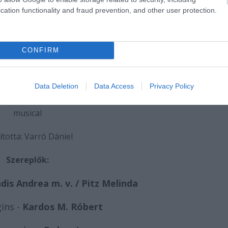
cation functionality and fraud prevention, and other user protection.
CONFIRM
 Lerner- Frederick Loewe
Data Deletion
Data Access
Privacy Policy
My Fair Lady
musical
ította: Varró Dániel
Szereplők:
dis Andrea m. v. / Pitz Melinda
ins -
Kardos M. Róbert