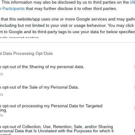
. This information may also be disclosed by us to third parties on the
IA
Participants
that may further disclose it to other third parties.
 that this website/app uses one or more Google services and may gath
including but not limited to your visit or usage behaviour. You may click 
s közönségnek árul virágot Eliza. Álmai hasonlóak a
 to Google and its third-party tags to use your data for below specifi
ogle consent section.
a ágy, finom ennivaló, s no meg valaki, aki szereti.
tszanak megvalósíthatónak. A véletlen azonban bele
l Data Processing Opt Outs
foglalkozó kutató professzor, Higgins meggyőződése
lcsa a társadalmi felemelkedésnek, s egy virágárus
o opt-out of the Sharing of my personal data.
szor el is kezdi tanítani Elizát, s a leány nagyszerű
In
etséges. Hogy miként sikerül célt érnie, s hogyan al
 mondja el a sok zenével, szellemes párbeszédekkel,
o opt-out of the Sale of my Personal Data.
In
to opt-out of processing my Personal Data for Targeted
 lehet váltani keddtől péntekig 11-17 óra között,
ing.
In
e jegyvásárlásra a színház honlapján
www.szigligeti.
o opt-out of Collection, Use, Retention, Sale, and/or Sharing
ersonal Data that Is Unrelated with the Purposes for which it
lected.