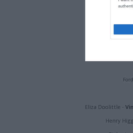
authenti
Alan Jay
Ford
Eliza Doolittle -
Vin
Henry Higg