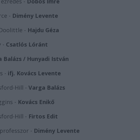
 ezredes -
Dobos Imre
rce -
Dimény Levente
Doolittle -
Hajdu Géza
y -
Csatlós Lóránt
 Balázs / Hunyadi István
s -
ifj. Kovács Levente
ford-Hill -
Varga Balázs
ggins -
Kovács Enikő
ford-Hill -
Firtos Edit
professzor -
Dimény Levente