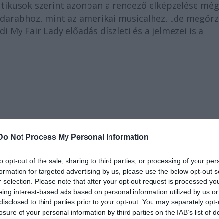
ritikusok szerint azonban a rendező elképzelése még
ndarabhoz, mint az amerikai musicalhez, „de megőrz
 My Fair Lady előadás díszleti és a jelmezei is a
Do Not Process My Personal Information
to opt-out of the sale, sharing to third parties, or processing of your per
formation for targeted advertising by us, please use the below opt-out s
r selection. Please note that after your opt-out request is processed y
eing interest-based ads based on personal information utilized by us or
disclosed to third parties prior to your opt-out. You may separately opt-
losure of your personal information by third parties on the IAB’s list of