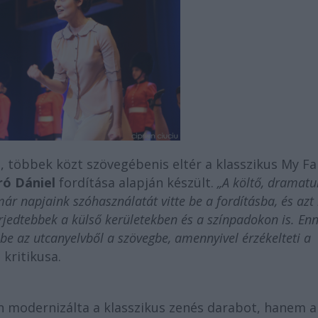
, többek közt szövegében
is eltér a klasszikus My Fa
ró Dániel
fordítása alapján készült.
„A költő, dramatu
r napjaink szóhasználatát vitte be a fordításba, és azt 
erjedtebbek a külső kerületekben és a színpadokon is. En
 be az utcanyelvből a szövegbe, amennyivel érzékelteti a
 kritikusa.
modernizálta a klasszikus zenés darabot, hanem a