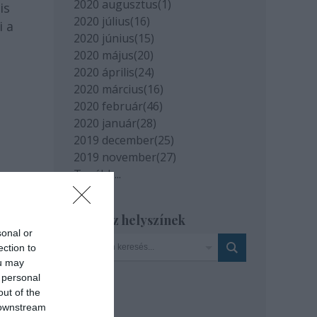
2020 augusztus
(
1
)
is
2020 július
(
16
)
i a
2020 június
(
15
)
2020 május
(
20
)
2020 április
(
24
)
2020 március
(
16
)
2020 február
(
46
)
2020 január
(
28
)
2019 december
(
25
)
2019 november
(
27
)
Tovább
...
Szinház helyszínek
sonal or
ection to
ou may
 personal
out of the
 downstream