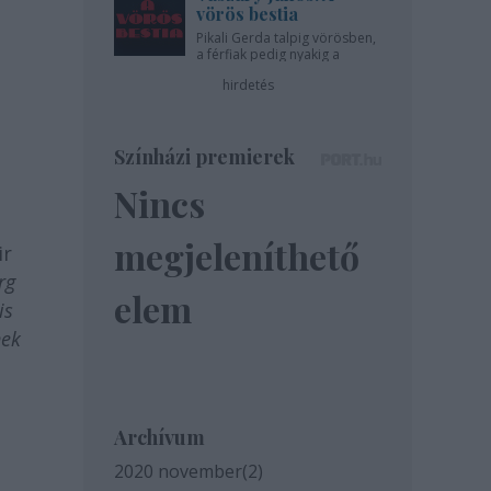
vörös bestia
Pikali Gerda talpig vörösben,
a férfiak pedig nyakig a
pácban - az Újszínházban!
hirdetés
Színházi premierek
Nincs
megjeleníthető
ir
rg
elem
is
nek
Archívum
2020 november
(
2
)