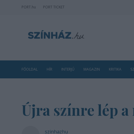
PORT
.hu
PORT TICKET
FŐOLDAL
HÍR
INTERJÚ
MAGAZIN
KRITIKA
S
Újra színre lép
szinhazhu