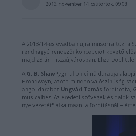
2013. november 14. csütörtök, 09:08
A 2013/14-es évadban újra műsorra tűzi a Sz
rendhagyó rendezői koncepciót követő elő
majd 23-án Tiszaújvárosban. Eliza Doolittle
A
G. B. Shaw
Pygmalion
című darabja alapjá
Broadwayn, azóta minden valószínűség szer
angol darabot
Ungvári Tamás
fordította,
G
musicalhez. Az eredeti szövegek és dalok sz
nyelvezetét" alkalmazni a fordításnál – ért