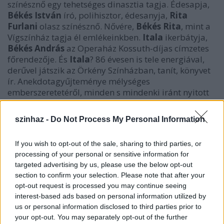
színésznő egy tehetséges dinasztia tagja. Édesapja,
Békés István
író, polihisztor, édesanyja,
Rita
Furlani
olasz színésznő. Nővére,
Békés Rita
, mint a
Vígszínház tagja él emlékeinkben.
Itala
ikerbátyja,
Békés András
az Operaház Kossuth-díjas címzetes
főrendezője. És
Itala
? 86 évesen is tele energiával,
derűvel játszik az Örkény Színházban, tanít, könyvet
ír. Anekdotagyűjteménye mélységes
emberszeretetéről, minden s mindenki iránt nyitott
egyéniségéről, ironikus szemléletéről vallanak.
szinhaz -
Do Not Process My Personal Information
If you wish to opt-out of the sale, sharing to third parties, or
processing of your personal or sensitive information for
targeted advertising by us, please use the below opt-out
section to confirm your selection. Please note that after your
opt-out request is processed you may continue seeing
interest-based ads based on personal information utilized by
us or personal information disclosed to third parties prior to
your opt-out. You may separately opt-out of the further