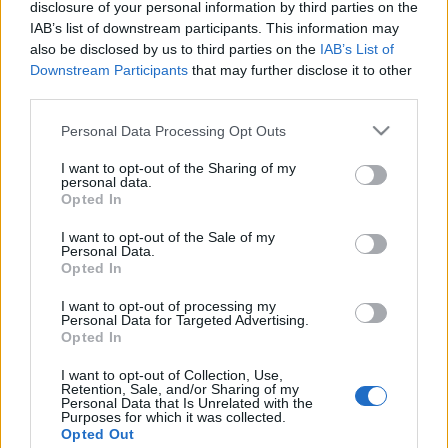
disclosure of your personal information by third parties on the
IAB’s list of downstream participants. This information may
also be disclosed by us to third parties on the
IAB’s List of
Downstream Participants
that may further disclose it to other
third parties.
Please note that this website/app uses one or more Google
Personal Data Processing Opt Outs
services and may gather and store information including but
not limited to your visit or usage behaviour. You may click to
I want to opt-out of the Sharing of my
Békés Itala az égiekről:
personal data.
grant or deny consent to Google and its third-party tags to
Opted In
use your data for below specified purposes in below Google
consent section.
I want to opt-out of the Sale of my
Personal Data.
"Több mint száz kollégáról írtam személyes
Opted In
emlékeket, tréfás epizódokat, szatirikus
I want to opt-out of processing my
anekdotákat, akikkel együtt játszottam, s akik ma
Personal Data for Targeted Advertising.
már égi játszótársaim, mint
Agárdi Gábor, Alfonso,
Opted In
Bajor Gizi, Bessenyei Ferenc, Darvas Iván,
Domján Edit, Hofi Géza, Kiss Manyi, Latabár
I want to opt-out of Collection, Use,
Retention, Sale, and/or Sharing of my
Kálmán, Latinovits Zoltán, Mensáros László,
Personal Data that Is Unrelated with the
Purposes for which it was collected.
Páger Antal, Pécsi Sándor, Rodolfo, Ruttkai Éva
Opted Out
és még sorolhatnám. … Az anekdoták elővarázsolják