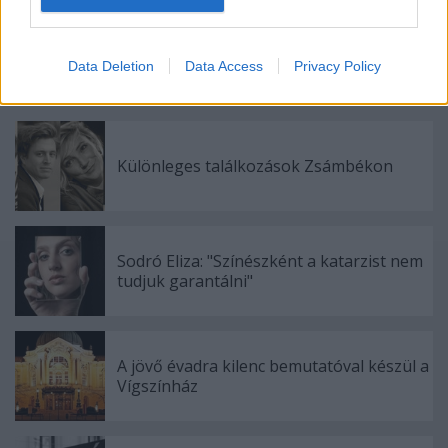
I want to allow Google to enable storage
Kamaradarabok, kortárs drámák,
related to security, including authentication
Data Deletion
Data Access
Privacy Policy
koncertszínház a Teátrumban
functionality and fraud prevention, and other
user protection.
Különleges találkozások Zsámbékon
Sodró Eliza: "Színészként a katarzist nem
tudjuk garantálni"
A jövő évadra kilenc bemutatóval készül a
Vígszínház