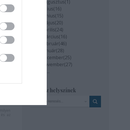
2020 augusztus
(
1
)
2020 július
(
16
)
2020 június
(
15
)
2020 május
(
20
)
2020 április
(
24
)
2020 március
(
16
)
2020 február
(
46
)
2020 január
(
28
)
2019 december
(
25
)
2019 november
(
27
)
Tovább
...
Szinház helyszínek
milyen
és az