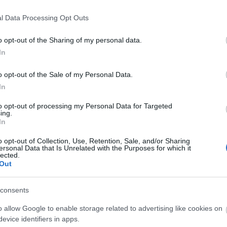
l Data Processing Opt Outs
o opt-out of the Sharing of my personal data.
In
o opt-out of the Sale of my Personal Data.
rról beszélt, hogy pályázni nemcsak az első
In
ésére, feldolgozására lehet, hanem akár filmre vag
stre is.
to opt-out of processing my Personal Data for Targeted
ing.
In
nkáját, és tartalmas, színvonalas programokkal készül a centenáriumra - fűzte ho
o opt-out of Collection, Use, Retention, Sale, and/or Sharing
ersonal Data that Is Unrelated with the Purposes for which it
lected.
Out
consents
o allow Google to enable storage related to advertising like cookies on
evice identifiers in apps.