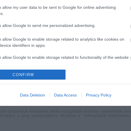
o allow my user data to be sent to Google for online advertising
s.
to allow Google to send me personalized advertising.
o allow Google to enable storage related to analytics like cookies on
evice identifiers in apps.
o allow Google to enable storage related to functionality of the website
gedjenek át a
Gasztronómiai utazás
jövünk!"
Karinthy koponyája körül
CONFIRM
o allow Google to enable storage related to personalization.
o allow Google to enable storage related to security, including
Data Deletion
Data Access
Privacy Policy
cation functionality and fraud prevention, and other user protection.
lói tartalomnak minősülnek, értük a
szolgáltatás technikai
üzemeltetője sem
n forduljon a blog szerkesztőjéhez. Részletek a
Felhasználási feltételekben