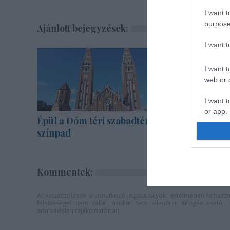
I want t
purpose
Ajánlott bejegyzések:
I want 
I want t
web or d
I want t
or app.
Épül a Dóm téri szabadtéri
"Csak en
színpad
határon, 
I want t
I want t
authenti
Kommentek:
A hozzászólások a
vonatkozó jogszabályok
értelmében felhaszná
felelősséget nem vállal, azokat nem ellenőrzi. Kifogás eseté
adatvédelmi tájékoztatóban
.