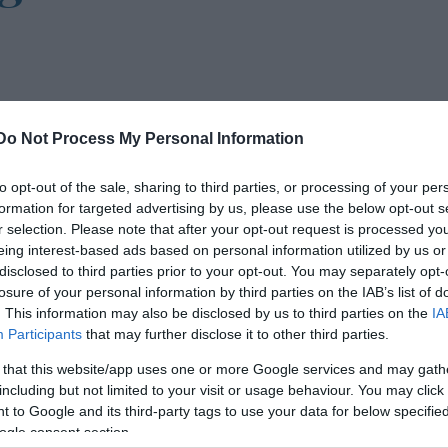
Do Not Process My Personal Information
to opt-out of the sale, sharing to third parties, or processing of your per
e.
formation for targeted advertising by us, please use the below opt-out s
r selection. Please note that after your opt-out request is processed y
zati úton az első világháború százéves évfordulójával
eing interest-based ads based on personal information utilized by us or
disclosed to third parties prior to your opt-out. You may separately opt-
ondta
Navracsics Tibor
miniszterelnök-helyettes a
losure of your personal information by third parties on the IAB’s list of
Emlékbizottság szombati ülése utáni sajtótájékozta
. This information may also be disclosed by us to third parties on the
IA
Participants
that may further disclose it to other third parties.
 that this website/app uses one or more Google services and may gath
including but not limited to your visit or usage behaviour. You may click 
 to Google and its third-party tags to use your data for below specifi
ogle consent section.