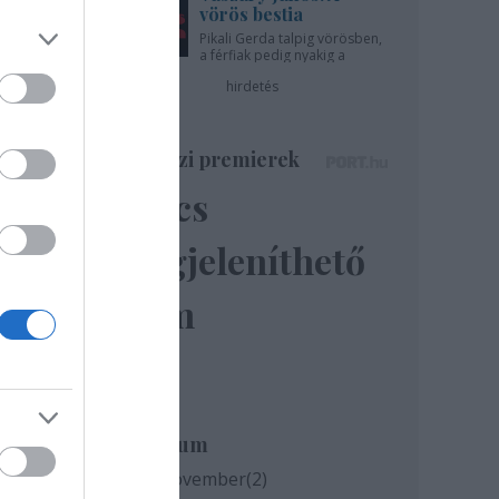
vörös bestia
Pikali Gerda talpig vörösben,
a férfiak pedig nyakig a
pácban - az Újszínházban!
hirdetés
Színházi premierek
Nincs
y
megjeleníthető
zzá.
elem
Archívum
2020 november
(
2
)