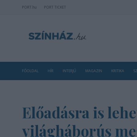
PORT
.hu
PORT TICKET
FŐOLDAL
HÍR
INTERJÚ
MAGAZIN
KRITIKA
S
Előadásra is lehe
világháborús m