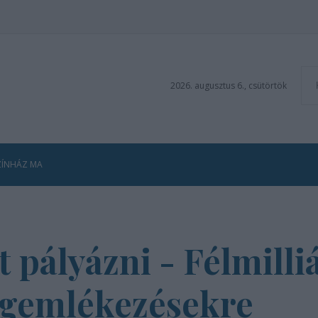
2026. augusztus 6., csütörtök
ZÍNHÁZ MA
t pályázni - Félmilliá
egemlékezésekre