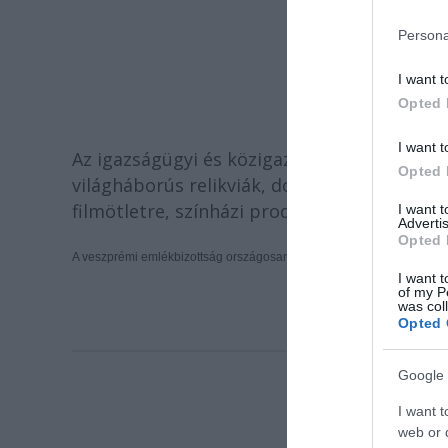
Persona
I want t
Opted 
I want t
Az igazságügyi és közigazgatási miniszter a
Opted 
világháborús relikviák, dokumentumok gyűjt
filmötletre, színházi produkcióra, irodalmi e
I want 
Advertis
Opted 
A veszprémi emlékbizottság országosan az elsők között kezdte meg mu
I want t
of my P
was col
Opted 
Google 
I want t
web or d