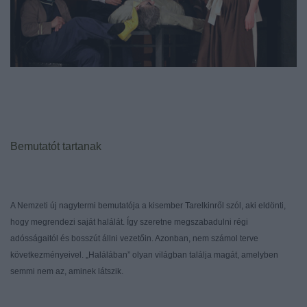
Bemutatót tartanak
A Nemzeti új nagytermi bemutatója a kisember Tarelkinről szól, aki eldönti,
hogy megrendezi saját halálát. Így szeretne megszabadulni régi
adósságaitól és bosszút állni vezetőin. Azonban, nem számol terve
következményeivel. „Halálában” olyan világban találja magát, amelyben
semmi nem az, aminek látszik.