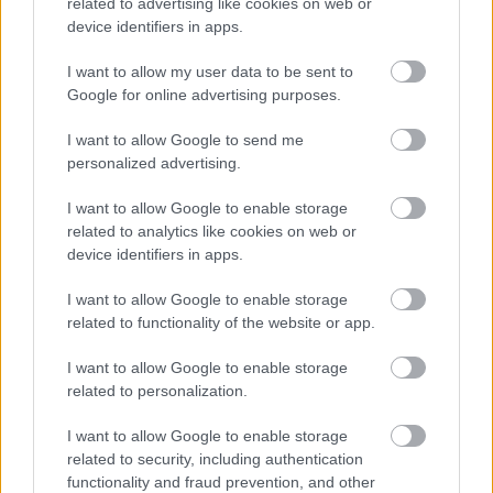
related to advertising like cookies on web or
Kaláka
együttes is fellép a 19. Marosvásárhelyi
device identifiers in apps.
Nemzetközi Könyvvásár keretében. A Becze Gábor,
Gryllus Dániel, Gryllus Vilmos és Radványi Balázs
I want to allow my user data to be sent to
alkotta együttes erdélyi magyar költők verseit adja
Google for online advertising purposes.
elő.
I want to allow Google to send me
personalized advertising.
I want to allow Google to enable storage
related to analytics like cookies on web or
device identifiers in apps.
I want to allow Google to enable storage
related to functionality of the website or app.
I want to allow Google to enable storage
related to personalization.
I want to allow Google to enable storage
related to security, including authentication
functionality and fraud prevention, and other