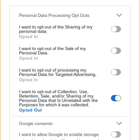
third parties.
A harmadik nap,
november 16-án, szombaton 19. 00
órakor
Tufan Imamutdinov orosz vendégrendező
Please note that this website/app uses one or more Google
Personal Data Processing Opt Outs
által színre vitt nagytermi bemutató előadására
services and may gather and store information including but
várja nézőit a Tompa Miklós Társulat. Alekszandr
not limited to your visit or usage behaviour. You may click to
I want to opt-out of the Sharing of my
personal data.
grant or deny consent to Google and its third-party tags to
Szuhovo-Kobilin
Tarlekin halála
című
Opted In
use your data for below specified purposes in below Google
tragikomédiája a diktatórikus hatalom mindent
consent section.
elnyomó természetét ábrázolja.
I want to opt-out of the Sale of my
Personal Data.
Opted In
November 15-én, pénteken 19.00 órakor a színház
Nagytermében
neves magyarországi előadók először
I want to opt-out of processing my
Personal Data for Targeted Advertising.
mutatják be Erdélyben Weöres Sándor 100.
Opted In
születésnapja tiszteletére létrehozott
A teljesség felé
című produkciójukat, amelynek zenéjét Gryllus
I want to opt-out of Collection, Use,
Dániel írta a nyolcvanas évek elején. Az előadásban
Retention, Sale, and/or Sharing of my
Personal Data that Is Unrelated with the
fellép: Both Miklós, Ferenczi György, Palya Bea,
Purposes for which it was collected.
Sebestyén Márta, Sebő Ferenc, Szalóki Ági és Szirtes
Opted Out
Edina Mókus.
Google consents
November 16-án, szombaton 10.00 órakor ugyancsak a
I want to allow Google to enable storage
színház nagyszínpadán
a Kossuth-díjas