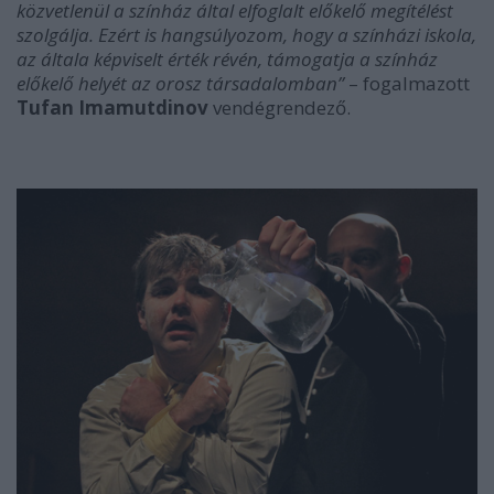
közvetlenül a színház által elfoglalt előkelő megítélést
szolgálja. Ezért is hangsúlyozom, hogy a színházi iskola,
az általa képviselt érték révén, támogatja a színház
előkelő helyét az orosz társadalomban”
– fogalmazott
Tufan Imamutdinov
vendégrendező.