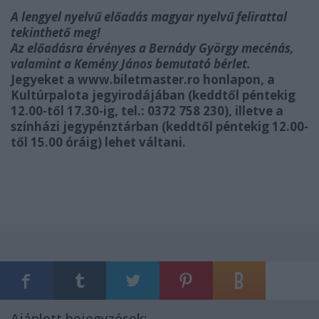
A lengyel nyelvű előadás magyar nyelvű felirattal
tekinthető meg!
Az előadásra érvényes a Bernády György mecénás,
valamint a Kemény János bemutató bérlet.
Jegyeket a
www.biletmaster.ro
honlapon, a
Kultúrpalota jegyirodájában (keddtől péntekig
12.00-től 17.30-ig, tel.: 0372 758 230), illetve a
színházi jegypénztárban (keddtől péntekig 12.00-
től 15.00 óráig) lehet váltani.
Ajánlott bejegyzések: