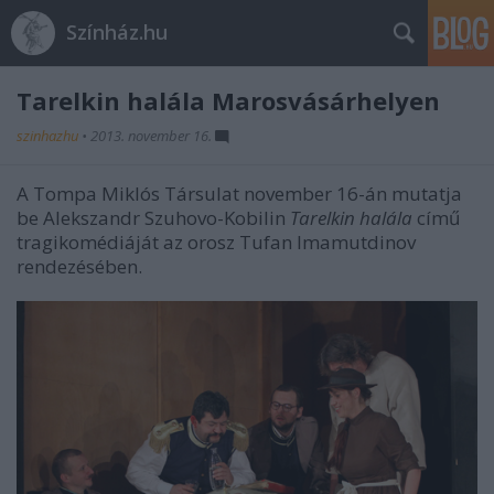
Színház.hu
Tarelkin halála Marosvásárhelyen
szinhazhu
•
2013. november 16.
A Tompa Miklós Társulat november 16-án mutatja
be Alekszandr Szuhovo-Kobilin
Tarelkin halála
című
tragikomédiáját az orosz Tufan Imamutdinov
rendezésében.