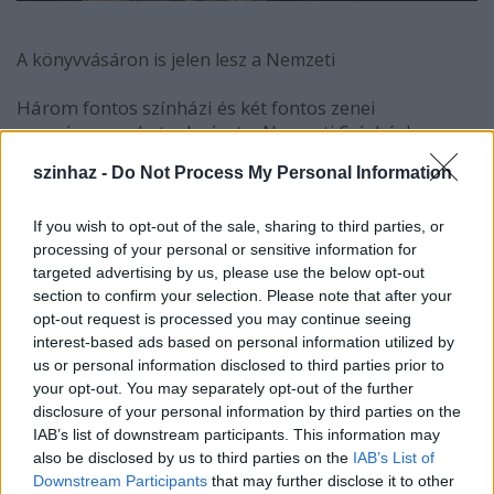
A könyvvásáron is jelen lesz a Nemzeti
Három fontos színházi és két fontos zenei
eseményen vehetnek részt a Nemzeti Színházban
megtartott 19. Marosvásárhelyi Nemzetközi
szinhaz -
Do Not Process My Personal Information
Könyvvásár látogatói november 14-16 között.
A rendezvény első napján,
november 14-én,
If you wish to opt-out of the sale, sharing to third parties, or
csütörtökön
Gáspárik Attila
Kényszerleszállás
című
processing of your personal or sensitive information for
targeted advertising by us, please use the below opt-out
verses előadása a Nemzeti kistermében, amellyel
section to confirm your selection. Please note that after your
Szilágyi Domokos költőnek állított emléket a költő
opt-out request is processed you may continue seeing
születésének 75. évfordulója alkalmából.
interest-based ads based on personal information utilized by
us or personal information disclosed to third parties prior to
A könyvvásár második napján,
november 15-én,
your opt-out. You may separately opt-out of the further
pénteken 17.00 órától a színház Kistermében
Páskándi
disclosure of your personal information by third parties on the
Géza
Kalauz nélkül
című „abszurdoid” drámáját
IAB’s list of downstream participants. This information may
mutatja be a társulat
Gáspárik Attila
által
also be disclosed by us to third parties on the
IAB’s List of
rendezett felolvasószínházi előadás keretében.
Downstream Participants
that may further disclose it to other