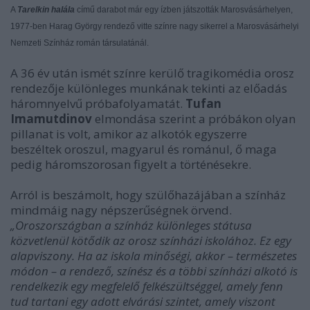
A
Tarelkin halála
című darabot már egy ízben játszották Marosvásárhelyen,
1977-ben Harag György rendező vitte színre nagy sikerrel a Marosvásárhelyi
Nemzeti Színház román társulatánál.
A 36 év után ismét színre kerülő tragikomédia orosz
rendezője különleges munkának tekinti az előadás
háromnyelvű próbafolyamatát.
Tufan
Imamutdinov
elmondása szerint a próbákon olyan
pillanat is volt, amikor az alkotók egyszerre
beszéltek oroszul, magyarul és románul, ő maga
pedig háromszorosan figyelt a történésekre.
Arról is beszámolt, hogy szülőhazájában a színház
mindmáig nagy népszerűségnek örvend.
„Oroszországban a színház különleges státusa
közvetlenül kötődik az orosz színházi iskolához. Ez egy
alapviszony. Ha az iskola minőségi, akkor – természetes
módon – a rendező, színész és a többi színházi alkotó is
rendelkezik egy megfelelő felkészültséggel, amely fenn
tud tartani egy adott elvárási szintet, amely viszont