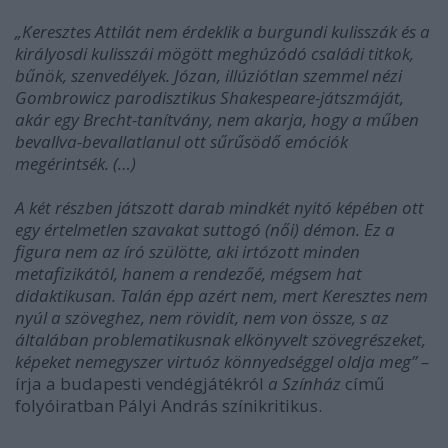
„Keresztes Attilát nem érdeklik a burgundi kulisszák és a
királyosdi kulisszái mögött meghúzódó családi titkok,
bűnök, szenvedélyek. Józan, illúziótlan szemmel nézi
Gombrowicz parodisztikus Shakespeare-játszmáját,
akár egy Brecht-tanítvány, nem akarja, hogy a műben
bevallva-bevallatlanul ott sűrűsödő emóciók
megérintsék. (…)
A két részben játszott darab mindkét nyitó képében ott
egy értelmetlen szavakat suttogó (női) démon. Ez a
figura nem az író szülötte, aki irtózott minden
metafizikától, hanem a rendezőé, mégsem hat
didaktikusan. Talán épp azért nem, mert Keresztes nem
nyúl a szöveghez, nem rövidít, nem von össze, s az
általában problematikusnak elkönyvelt szövegrészeket,
képeket nemegyszer virtuóz könnyedséggel oldja meg” –
írja a budapesti vendégjátékról
a Színház
című
folyóiratban Pályi András színikritikus.