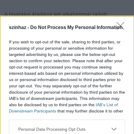
A hivatalos átadásig két alkalommal zajlott
próbaüzem: a tavaszi hónapok ideiglenes
játszásának 72 előadását 104 ezer fizető néző látta,
szinhaz -
Do Not Process My Personal Information
az OperaKaland Hunyadi-előadásain pedig 29 ezer
diák vett részt. A második próbaüzem októberi
If you wish to opt-out of the sale, sharing to third parties, or
OperaKaland-sorozatát 122 város 300
processing of your personal or sensitive information for
középiskolájának 25 ezer tanulója látta, a Háry-
targeted advertising by us, please use the below opt-out
program most performansz-pályázattal folytatódik.
section to confirm your selection. Please note that after your
opt-out request is processed you may continue seeing
interest-based ads based on personal information utilized by
us or personal information disclosed to third parties prior to
your opt-out. You may separately opt-out of the further
disclosure of your personal information by third parties on the
IAB’s list of downstream participants. This information may
also be disclosed by us to third parties on the
IAB’s List of
Downstream Participants
that may further disclose it to other
third parties.
Please note that this website/app uses one or more Google
Personal Data Processing Opt Outs