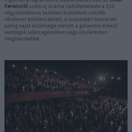
Ferencről
szóló új dráma rádiófelvételén a 335
négyzetméteres büfében kialakított százfős
nézőteret bővíteni kellett, a szabadtéri koncertet
pedig saját közönsége mellett a gálaestre érkező
vendégek teljes egészében vagy részleteiben
megtekintették.