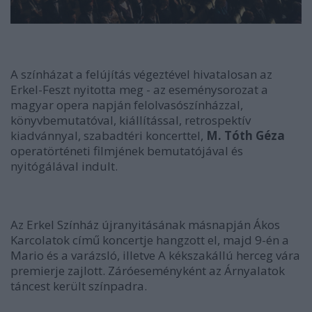
A színházat a felújítás végeztével hivatalosan az
Erkel-Feszt nyitotta meg - az eseménysorozat a
magyar opera napján felolvasószínházzal,
könyvbemutatóval, kiállítással, retrospektív
kiadvánnyal, szabadtéri koncerttel,
M. Tóth Géza
operatörténeti filmjének bemutatójával és
nyitógálával indult.
Az Erkel Színház újranyitásának másnapján Ákos
Karcolatok című koncertje hangzott el, majd 9-én a
Mario és a varázsló, illetve A kékszakállú herceg vára
premierje zajlott. Záróeseményként az Árnyalatok
táncest került színpadra.