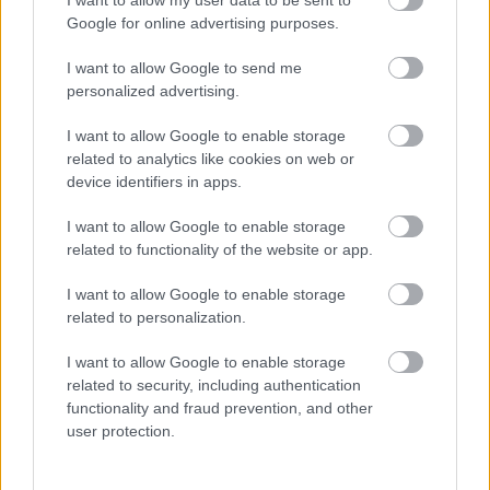
I want to allow my user data to be sent to
Google for online advertising purposes.
I want to allow Google to send me
Az Erkel Színház repertoárján novembertől a
personalized advertising.
legnépszerűbb nagyoperák váltják egymást: e
hónapban a Rigolettót és a Carment újra az Erkelben
I want to allow Google to enable storage
láthatja a közönség. November 29-én azonban
related to analytics like cookies on web or
unikális sorozattal kezdődik meg a vidéki, illetve
device identifiers in apps.
határon túli színházak vendégjátéka. Elsőként a
I want to allow Google to enable storage
Kolozsvári Magyar Opera érkezik három ritkán
related to functionality of the website or app.
játszott Verdi-operával. A 200 éve született szerző
Schiller-drámák alapján íródott művei: a Giovanna
I want to allow Google to enable storage
d'Arco, A haramiák és a
Luisa Miller
kerül színre, a
related to personalization.
sorozat művészeti vezetője és karmestere
Selmeczi
György.
A színpadkép egységes vizuális világát Csíki
I want to allow Google to enable storage
Csaba 15 absztrakt körplasztikája teremti meg. A
related to security, including authentication
fiatal erdélyi rendező,
Zakariás Zalán
viszi színre a
functionality and fraud prevention, and other
Giovanna d'Arcót,
Göttinger Pál
A haramiákat,
user protection.
Szőcs Artur
pedig a Luisa Millert.