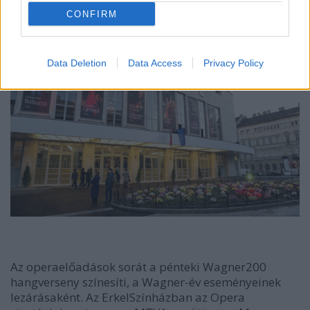
CONFIRM
Data Deletion
Data Access
Privacy Policy
Az operaelőadások sorát a pénteki Wagner200
hangverseny színesíti, a Wagner-év eseményeinek
lezárásaként. Az ErkelSzínházban az Opera