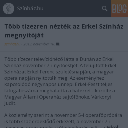
Színház.hu
Több tízezren nézték az Erkel Színház
megnyitóját
szinhazhu
•
2013. november 16.
Több tízezer televíziónéző látta a Dunán az Erkel
Színház november 7-i nyitóestjét. A felújított Erkel
Színházat Erkel Ferenc születésnapján, a magyar
opera napján nyitották meg. Az eseményhez
kapcsolódó négynapos ünnepi Erkel-Feszt teljes
látogatószáma meghaladta a hatezret - közölte a
Magyar Állami Operaház sajtófőnöke, Várkonyi
Judit.
A közlemény szerint a november 5-i operafőpróbára
is több száz érdeklődő érkezett, a november 7-i
ingyenes programokra túljelentkezés volt, az
Erkel