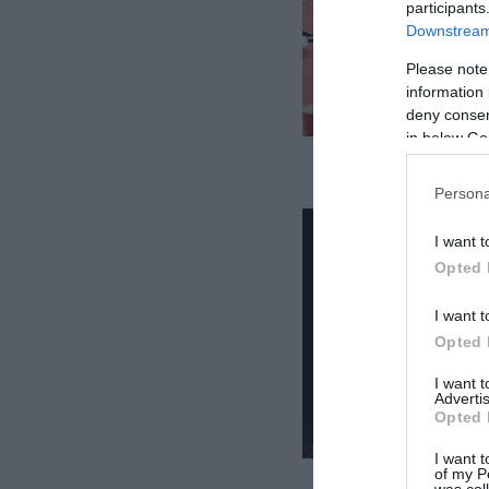
participants
Downstream 
Please note
information 
deny consent
in below Go
Persona
I want t
Opted 
I want t
Opted 
I want 
Advertis
Opted 
I want t
of my P
was col