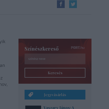
yik
Színészkereső
ban
Keresés
az
hov,
Jegyvásárlás
Vaszary János: A