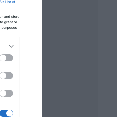
B’s List of
er and store
to grant or
ed purposes