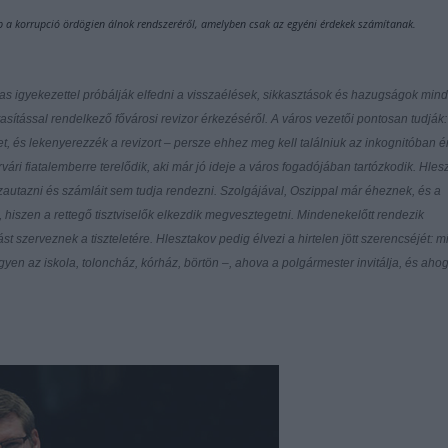
kép a korrupció ördögien álnok rendszeréről, amelyben csak az egyéni érdekek számítanak.
zas igyekezettel próbálják elfedni a visszaélések, sikkasztások és hazugságok min
tasítással rendelkező fővárosi revizor érkezéséről. A város vezetői pontosan tudják: 
ndet, és lekenyerezzék a revizort – persze ehhez meg kell találniuk az inkognitóban é
ri fiatalemberre terelődik, aki már jó ideje a város fogadójában tartózkodik. Hles
azautazni és számláit sem tudja rendezni. Szolgájával, Oszippal már éheznek, és a
hiszen a rettegő tisztviselők elkezdik megvesztegetni. Mindenekelőtt rendezik
st szerveznek a tiszteletére. Hlesztakov pedig élvezi a hirtelen jött szerencséjét: 
en az iskola, toloncház, kórház, börtön –, ahova a polgármester invitálja, és ahogy