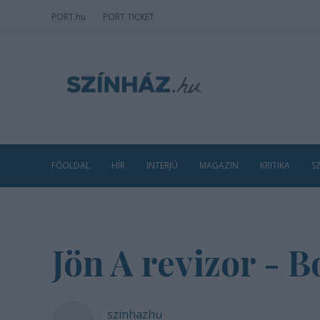
PORT
.hu
PORT TICKET
FŐOLDAL
HÍR
INTERJÚ
MAGAZIN
KRITIKA
S
Jön A revizor - 
szinhazhu