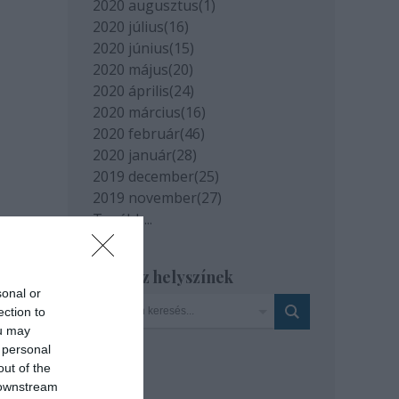
2020 augusztus
(
1
)
2020 július
(
16
)
2020 június
(
15
)
2020 május
(
20
)
2020 április
(
24
)
2020 március
(
16
)
2020 február
(
46
)
2020 január
(
28
)
2019 december
(
25
)
2019 november
(
27
)
Tovább
...
Szinház helyszínek
sonal or
ection to
ou may
 personal
out of the
 downstream