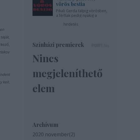
vörös bestia
Pikali Gerda talpig vörösben,
a férfiak pedig nyakig a
pácban - az Újszínházban!
hirdetés
den
saját,
Színházi premierek
rkező,
ztakov
Nincs
megjeleníthető
mindent
 kell,
elem
Archívum
2020 november
(
2
)