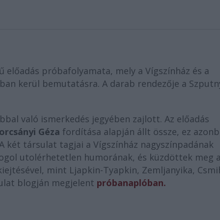
ű előadás próbafolyamata, mely a Vígszínház és a
ban kerül bemutatásra. A darab rendezője a Szputn
bbal való ismerkedés jegyében zajlott. Az előadás
orcsányi Géza
fordítása alapján állt össze, ez azon
A két társulat tagjai a Vígszínház nagyszínpadának
Gogol utolérhetetlen humorának, és küzdöttek meg 
kiejtésével, mint Ljapkin-Tyapkin, Zemljanyika, Csmi
sulat blogján megjelent
próbanaplóban.