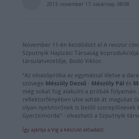
2013. november 17. vasárnap, 08:08
November 11-én kezdődött el A revizor cím
Szputnyik Hajózási Társaság koprodukciójá
társulatvezetője, Bodó Viktor.
"Az olvasópróba az egymással illetve a dara
szövege
Mészöly Dezső
-
Mészöly Pál
és
M
még sokat fog alakulni a próbák folyamán. 
reflektorfényében ülve adták át magukat 
olyan nyelvtörőnek is beillő szereplőnevek 
Gyerzsimorda" - olvasható a Szputnyik tár
Így ajánlja a Víg a készülő előadást: