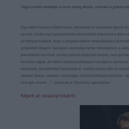
"
Gogol zseniális komédiája, A revizor mindig aktuális, szatirikus és groteszk 
Egy vidéki kisváros elöljáróságai, képmutató és szánalmas figurái lá
nyomát, miután egy jogtalanul felbontott levélből értesülnek a titkos u
jól felfogott érdekük, hogy a vizsgálat idejére helyreállítsák a közre
vizsgálódó idegent. Gyanújuk viszonylag hamar Hlesztakovra, a pétervá
jelentéktelen kis írnok, minden pénzét eljátszotta kártyán, nem tud h
küszöböt rágják, ám ekkor váratlanul betoppan hozzájuk a szerencse, 
tartozásait, ajándékokkal halmozzák el, szállást adnak neki, és fogadá
elfogad, átvesz, megnéz, meghallgat, örömmel ellátogat bárhova – legy
nem ígér semmit…"
- olvasható a Vígszínház ajánlójában.
Képek az olvasópróbáról: