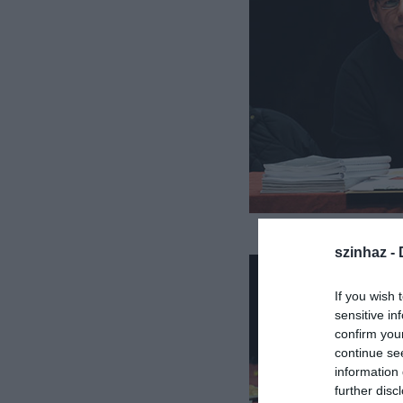
szinhaz -
If you wish 
sensitive in
confirm you
continue se
information 
further disc