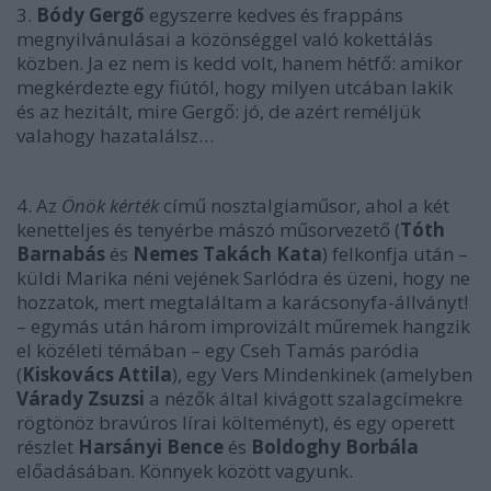
3.
Bódy Gergő
egyszerre kedves és frappáns
megnyilvánulásai a közönséggel való kokettálás
közben. Ja ez nem is kedd volt, hanem hétfő: amikor
megkérdezte egy fiútól, hogy milyen utcában lakik
és az hezitált, mire Gergő: jó, de azért reméljük
valahogy hazatalálsz…
4. Az
Önök kérték
című nosztalgiaműsor, ahol a két
kenetteljes és tenyérbe mászó műsorvezető (
Tóth
Barnabás
és
Nemes Takách Kata
) felkonfja után –
küldi Marika néni vejének Sarlódra és üzeni, hogy ne
hozzatok, mert megtaláltam a karácsonyfa-állványt!
– egymás után három improvizált műremek hangzik
el közéleti témában – egy Cseh Tamás paródia
(
Kiskovács Attila
), egy Vers Mindenkinek (amelyben
Várady Zsuzsi
a nézők által kivágott szalagcímekre
rögtönöz bravúros lírai költeményt), és egy operett
részlet
Harsányi Bence
és
Boldoghy Borbála
előadásában. Könnyek között vagyunk.