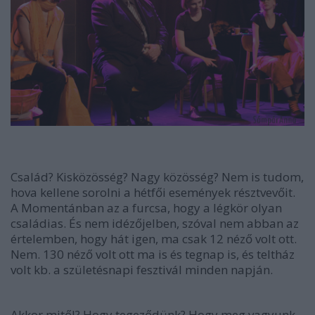
Család? Kisközösség? Nagy közösség? Nem is tudom,
hova kellene sorolni a hétfői események résztvevőit.
A Momentánban az a furcsa, hogy a légkör olyan
családias. És nem idézőjelben, szóval nem abban az
értelemben, hogy hát igen, ma csak 12 néző volt ott.
Nem. 130 néző volt ott ma is és tegnap is, és teltház
volt kb. a születésnapi fesztivál minden napján.
Akkor mitől? Hogy tegeződünk? Hogy meg vagyunk