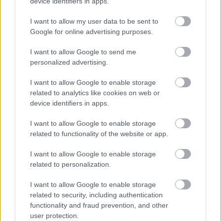
öregek még. Jó volt látni, hogy ők sem
device identifiers in apps.
imprógurukként bújtak ki a tojásból, hanem volt egy
út, ami ide vezetett.
I want to allow my user data to be sent to
Google for online advertising purposes.
I want to allow Google to send me
personalized advertising.
I want to allow Google to enable storage
related to analytics like cookies on web or
device identifiers in apps.
I want to allow Google to enable storage
related to functionality of the website or app.
I want to allow Google to enable storage
related to personalization.
I want to allow Google to enable storage
related to security, including authentication
functionality and fraud prevention, and other
user protection.