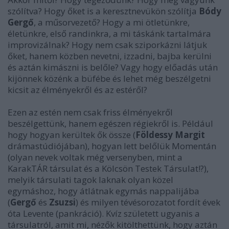
szólítva? Hogy őket is a keresztnevükön szólítja
Bódy
Gergő
, a műsorvezető? Hogy a mi ötletünkre,
életünkre, első randinkra, a mi táskánk tartalmára
improvizálnak? Hogy nem csak sziporkázni látjuk
őket, hanem közben nevetni, izzadni, bajba kerülni
és aztán kimászni is belőle? Vagy hogy előadás után
kijönnek közénk a büfébe és lehet még beszélgetni
kicsit az élményekről és az estéről?
Ezen az estén nem csak friss élményekről
beszélgettünk, hanem egészen régiekről is. Például
hogy hogyan kerültek ők össze (
Földessy Margit
drámastúdiójában), hogyan lett belőlük Momentán
(olyan nevek voltak még versenyben, mint a
KarakTÁR társulat és a Kölcsön Testek Társulat!?),
melyik társulati tagok laknak olyan közel
egymáshoz, hogy átlátnak egymás nappalijába
(
Gergő
és
Zsuzsi
) és milyen tévésorozatot fordít évek
óta Levente (pankráció). Kvíz született ugyanis a
társulatról, amit mi, nézők kitölthettünk, hogy aztán