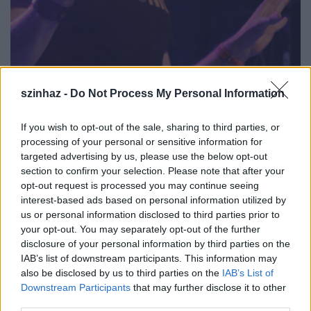
szinhaz -
Do Not Process My Personal Information
If you wish to opt-out of the sale, sharing to third parties, or
processing of your personal or sensitive information for
targeted advertising by us, please use the below opt-out
section to confirm your selection. Please note that after your
opt-out request is processed you may continue seeing
interest-based ads based on personal information utilized by
Az eredményhirdetés már lent volt a kisszínpadon,
us or personal information disclosed to third parties prior to
az IMPRÓ klubjában, ami nem éppen 130 emberre
your opt-out. You may separately opt-out of the further
van berendezve, de mi, nézők mégis ott
disclosure of your personal information by third parties on the
zsúfolódtunk, mert valahogy senkinek sem akarózott
IAB’s list of downstream participants. This information may
hazamennie. Maradni akartunk, hogy velük együtt
also be disclosed by us to third parties on the
IAB’s List of
örüljünk, ha már ők is megosztották velünk az
Downstream Participants
that may further disclose it to other
örömüket. Sőt, nem csak megosztották, hanem
third parties.