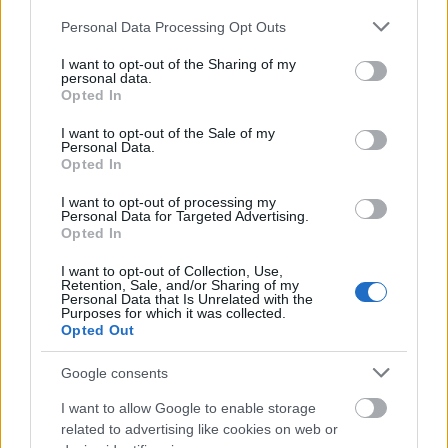
megköszönték, minket is megtapsolva – hiszen a
Please note that this website/app uses one or more Google
Personal Data Processing Opt Outs
Momentánt, mint elhangzott, kizárólag a nézők
services and may gather and store information including but
tartják fenn. Megtapsolhattuk önmagunk után a
not limited to your visit or usage behaviour. You may click to
I want to opt-out of the Sharing of my
Momentán technikusát is, aki még hét évvel ezelőtt
personal data.
grant or deny consent to Google and its third-party tags to
ismerte meg őket és aki – amikor a társulat saját
Opted In
use your data for below specified purposes in below Google
helyre költözött – egyszerűen követte őket. (Éppúgy,
consent section.
I want to opt-out of the Sale of my
mint az előadások alatt, hiszen kiderült: tekintve,
Personal Data.
hogy fogalma sincs mi fog történni a színpadon, neki
Opted In
is folyamatosan improvizálnia kell a fények terén.)
I want to opt-out of processing my
Personal Data for Targeted Advertising.
A két felvonásnyi nevetés utáni újabb jókedvhullám
Opted In
akkor következett, mikor
Tóth Barnabás
, a társulat
tagja (civilben filmrendező) levetített egy videót az
I want to opt-out of Collection, Use,
Retention, Sale, and/or Sharing of my
ősidőkből: az első Momentán előadásról és az első
Personal Data that Is Unrelated with the
Purposes for which it was collected.
Momentán nyári edzőtáborról, ahol megdöbbentő
Opted Out
frizurájú Momentán tagok adtak riportot és
tervezgették a jövőt. És beszélgettek arról, hogy
Google consents
vajon mik a buktatók, hány éven keresztül fognak
együtt maradni, mitől félnek és miért szeretik a
I want to allow Google to enable storage
Momentánt. Fiatalok voltak. Pedig most sem túl
related to advertising like cookies on web or