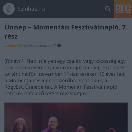
Színház.hu
Ünnep – Momentán Fesztiválnapló, 7.
rész
szinhazhu
•
2013. november 17.
(főnév) 1. Nap, melyen egy család vagy közösség egy
örvendetes esemény évfordulóját üli meg. Éppen ez
történt hétfőn, november 11-én: kereken 10 éves lett
a Momentán és legnépszerűbb előadásuk, a
RögvEst. Ünnepeltek. A Momenán Fesztiválnapló
hetedik, befejező részét olvashatják.