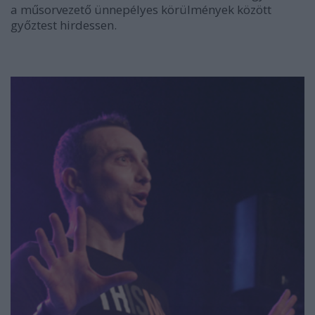
a műsorvezető ünnepélyes körülmények között
győztest hirdessen.