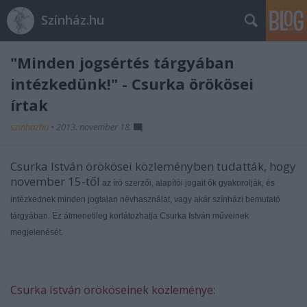
Színház.hu
"Minden jogsértés tárgyában
intézkedünk!" - Csurka örökösei
írtak
szinhazhu
•
2013. november 18.
Csurka István örökösei közleményben tudatták, hogy
november 15-től
az író szerzői, alapítói jogait ők gyakorolják, és
intézkednek minden jogtalan névhasználat, vagy akár színházi bemutató
tárgyában. Ez
átmenetileg korlátozhatja Csurka István műveinek
megjelenését.
Csurka István örököseinek közleménye: