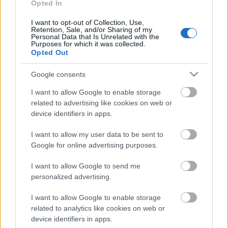
Opted In
A fentiekre tekintettel a sajtóközlemény
megjelenését követően intézkedünk a jogtalan
I want to opt-out of Collection, Use,
Retention, Sale, and/or Sharing of my
névhasználat, közlés, színdarab-bemutatás,
Personal Data that Is Unrelated with the
ősbemutató és egyéb jogsértések tárgyában. Ezen
Purposes for which it was collected.
Opted Out
intézkedések átmenetileg korlátozzák Csurka
István műveinek közlését, megjelenését,
Google consents
bemutatását.
I want to allow Google to enable storage
related to advertising like cookies on web or
A törvényes örökösök felkérik a tisztelt sajtó
device identifiers in apps.
munkatársait, hogy elégedjenek meg a jelen
közleménnyel. Az ügyek lezártáig semmiféle további
I want to allow my user data to be sent to
nyilvános szereplést, interjút, cikket nem adunk,
Google for online advertising purposes.
ilyen felkéréseknek nem teszünk eleget.
Az ügyben eljáró
I want to allow Google to send me
ügyvédünket sem hatalmaztuk meg nyilatkozat tételére.
personalized advertising.
I want to allow Google to enable storage
related to analytics like cookies on web or
Kérjük a tisztelt közönség és a sajtó szíves
device identifiers in apps.
megértését.