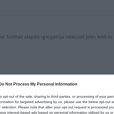
 Színház alapító-igazgatója válaszolt Jeles András
észetünk egyik legjelentősebb egyénisége. Pályafutá
Do Not Process My Personal Information
foglalkozik, felismerteti velünk a világ nehezen
ásomra szolgál nyílt levele, melyben mintegy lerántja
to opt-out of the sale, sharing to third parties, or processing of your per
ilyen vagyok valójában. Paradoxon ugyan, de az em
formation for targeted advertising by us, please use the below opt-out s
r érte, hogy a hátralévő, nyilván már nem túl hosszú
r selection. Please note that after your opt-out request is processed y
hetek.
eing interest-based ads based on personal information utilized by us or