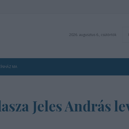
2026. augusztus 6., csütörtök
ZÍNHÁZ MA
asza Jeles András le