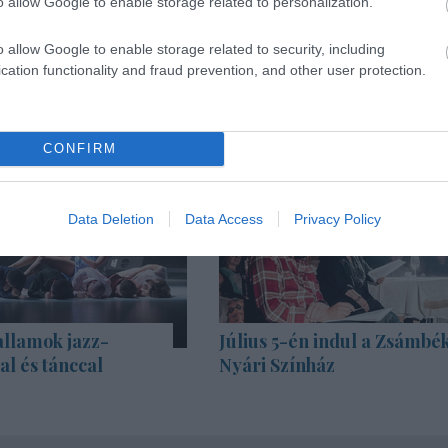
o allow Google to enable storage related to personalization.
o allow Google to enable storage related to security, including
cation functionality and fraud prevention, and other user protection.
CONFIRM
Data Deletion
Data Access
Privacy Policy
allamok jazz-
Július 5-én indul a Zsámbék
l és tánccal
Nyári Színház