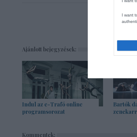
I want t
I want t
authenti
Ajánlott bejegyzések:
Indul az e-Trafó online
Bartók d
programsorozat
zenekarra
Kommentek: