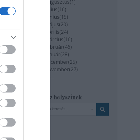
2020 augusztus
(
1
)
hanem
2020 július
(
16
)
2020 június
(
15
)
2020 május
(
20
)
2020 április
(
24
)
2020 március
(
16
)
2020 február
(
46
)
2020 január
(
28
)
2019 december
(
25
)
2019 november
(
27
)
Tovább
...
Szinház helyszínek