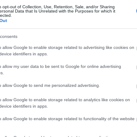
 tette, hogy nem anyagi megfontolásból lépett így, 
o opt-out of Collection, Use, Retention, Sale, and/or Sharing
ersonal Data that Is Unrelated with the Purposes for which it
uttatták. Viszont nagy empátiával, irántam
lected.
nységemet hivatkozott csak a pénzre. Ezért
Out
consents
o allow Google to enable storage related to advertising like cookies on
nti, hogy milyen lépéseket tesz személyiségi jogai
evice identifiers in apps.
tem, a továbbiakban nem kívánok reagálni.
o allow my user data to be sent to Google for online advertising
s.
to allow Google to send me personalized advertising.
o allow Google to enable storage related to analytics like cookies on
evice identifiers in apps.
o allow Google to enable storage related to functionality of the website