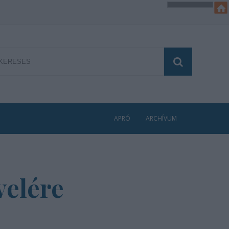
APRÓ
ARCHÍVUM
velére