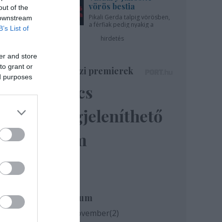
vörös bestia
out of the
Pikali Gerda talpig vörösben,
 downstream
a férfiak pedig nyakig a
B’s List of
pácban - az Újszínházban!
hirdetés
er and store
to grant or
Színházi premierek
ed purposes
Nincs
megjeleníthető
elem
Archívum
2020 november
(
2
)
lve