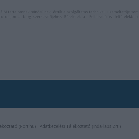
lói tartalomnak minősülnek, értük a
szolgáltatás technikai
üzemeltetője sem
n forduljon a blog szerkesztőjéhez. Részletek a
Felhasználási feltételekben
ékoztató (Port.hu)
Adatkezelési Tájékoztató (Inda-labs Zrt.)