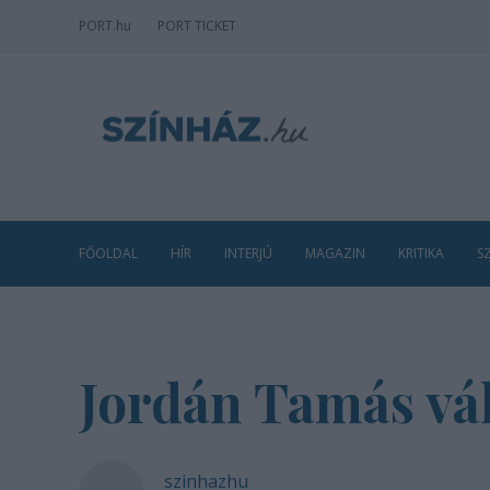
PORT
.hu
PORT TICKET
FŐOLDAL
HÍR
INTERJÚ
MAGAZIN
KRITIKA
S
Jordán Tamás vál
szinhazhu