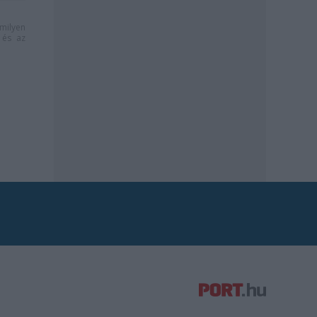
milyen
és az