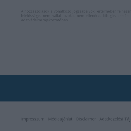
A hozzászólások a
vonatkozó jogszabályok
értelmében felhaszná
felelősséget nem vállal, azokat nem ellenőrzi. Kifogás eseté
adatvédelmi tájékoztatóban
.
Impresszum
Médiaajánlat
Disclaimer
Adatkezelési Táj