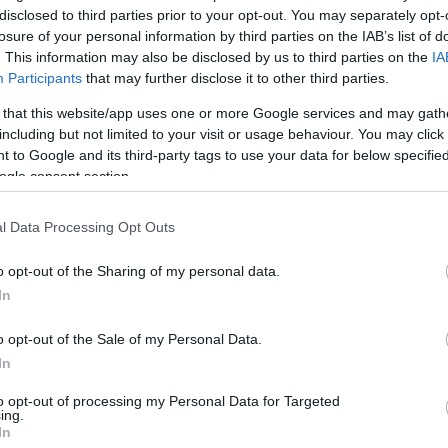
disclosed to third parties prior to your opt-out. You may separately opt-
losure of your personal information by third parties on the IAB’s list of
. This information may also be disclosed by us to third parties on the
IA
Participants
that may further disclose it to other third parties.
 that this website/app uses one or more Google services and may gath
including but not limited to your visit or usage behaviour. You may click 
 to Google and its third-party tags to use your data for below specifi
ogle consent section.
l Data Processing Opt Outs
o opt-out of the Sharing of my personal data.
In
o opt-out of the Sale of my Personal Data.
In
to opt-out of processing my Personal Data for Targeted
ing.
In
dig azt hittem, hogy az ajánlott honoráriumot kevesel