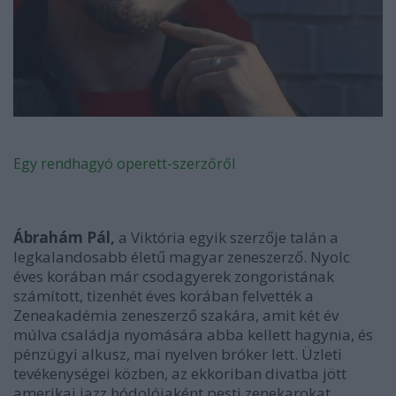
Egy rendhagyó operett-szerzőről
Ábrahám Pál,
a Viktória egyik szerzője talán a
legkalandosabb életű magyar zeneszerző. Nyolc
éves korában már csodagyerek zongoristának
számított, tizenhét éves korában felvették a
Zeneakadémia zeneszerző szakára, amit két év
múlva családja nyomására abba kellett hagynia, és
pénzügyi alkusz, mai nyelven bróker lett. Üzleti
tevékenységei közben, az ekkoriban divatba jött
amerikai jazz hódolójaként pesti zenekarokat