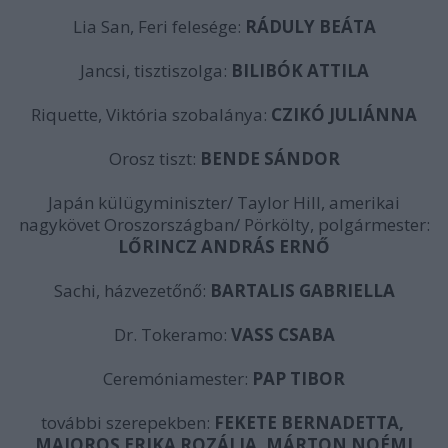
Lia San, Feri felesége:
RÁDULY BEÁTA
Jancsi, tisztiszolga:
BILIBÓK ATTILA
Riquette, Viktória szobalánya:
CZIK
Ó JULIÁNNA
Orosz tiszt:
BENDE SÁNDOR
Japán külügyminiszter/ Taylor Hill, amerikai
nagykövet Oroszországban/ Pörkölty, polgármester:
LŐRINCZ ANDRÁS ERNŐ
Sachi, házvezetőnő:
BARTALIS GABRIELLA
Dr. Tokeramo:
VASS CSABA
Ceremóniamester:
PAP TIBOR
további szerepekben:
FEKETE BERNADETTA,
MAJOROS ERIKA R
OZÁLIA
, MÁRTON NOÉMI