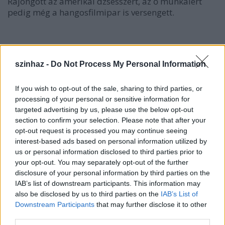
Rajongott az amerikai dzsesszért, az ő munkáiért
pedig még a hangosfilmipar is versengett.
A
második világháborút
követően visszatért
szinhaz -
Do Not Process My Personal Information
Európába, de megrendült egészségi állapota miatt
már nem volt képes alkotni. Utolsó éveit egy
hamburgi elmegyógyintézetben töltötte.
If you wish to opt-out of the sale, sharing to third parties, or
processing of your personal or sensitive information for
targeted advertising by us, please use the below opt-out
section to confirm your selection. Please note that after your
opt-out request is processed you may continue seeing
interest-based ads based on personal information utilized by
us or personal information disclosed to third parties prior to
your opt-out. You may separately opt-out of the further
disclosure of your personal information by third parties on the
IAB’s list of downstream participants. This information may
also be disclosed by us to third parties on the
IAB’s List of
Downstream Participants
that may further disclose it to other
third parties.