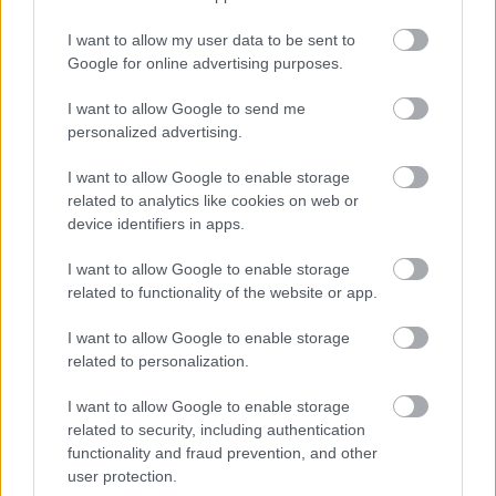
I want to allow my user data to be sent to
Google for online advertising purposes.
A színház ajánlója
I want to allow Google to send me
personalized advertising.
Ábrahám Pál
, a modern jazz-operett úttörő
I want to allow Google to enable storage
zeneszerzője 1930-ban írta a
Viktóriá
t. Leghíresebb
related to analytics like cookies on web or
művei, a
Hawaii rózsája
és a
Bál a Savoyban
a
Viktória
device identifiers in apps.
utáni években születtek, de már e korai operett dalai
I want to allow Google to enable storage
közül is jó néhány slágerré vált. „Ahol az ember
related to functionality of the website or app.
felmászik a fára", „Nem történt semmi, csak
elválunk csendben", „Honvéd banda", „Mausy",
I want to allow Google to enable storage
„Édes mamám..." – hogy csak a főbb dallamokat
related to personalization.
soroljuk, melyek e vidám-szomorú, romantikus
történetet Béres Attila és Kállai István
I want to allow Google to enable storage
átdolgozásában, élőzenével végigkísérik.
related to security, including authentication
functionality and fraud prevention, and other
Viktória grófnő új életet kezd és feleségül megy John
user protection.
Cunlight amerikai nagykövethez, mert úgy tudja,