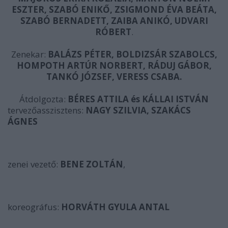
ESZTER, SZABÓ ENIKŐ, ZSIGMOND ÉVA BEÁTA,
SZABÓ BERNADETT, ZAIBA ANIKÓ, UDVARI
RÓBERT
.
Zenekar:
BALÁZS PÉTER, BOLDIZSÁR SZABOLCS,
HOMPOTH ARTÚR NORBERT, RÁDUJ GÁBOR,
TANKÓ JÓZSEF, VERESS CSABA.
Átdolgozta:
BÉRES ATTILA és KÁLLAI ISTVÁN
tervezőasszisztens:
NAGY SZILVIA, SZAKÁCS
ÁGNES
z
enei vezető:
BENE ZOLTÁN
,
koreográfus:
HORVÁTH GYULA ANTAL