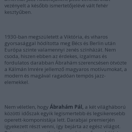
vezényelt a később ismertetőjelévé vált fehér
kesztyűben.
1930-ban megszületett a Viktória, és viharos
gyorsasággal hódította meg Bécs és Berlin után
Európa szinte valamennyi zenés színházát. Nem
csoda, hiszen ebben az érdekes, izgalmas és
fordulatos darabban Ábrahám szerencsésen ötvözte
a Kálmán Imrére jellemző magyaros motívumokat, a
modern és magával ragadóan tempós jazz-
elemekkel.
Nem véletlen, hogy
Ábrahám Pál,
a két világháború
közötti időszak egyik legismertebb és legsikeresebb
operett-komponistája lett. Darabjai premierjén
igyekezett részt venni, így bejárta az egész világot.