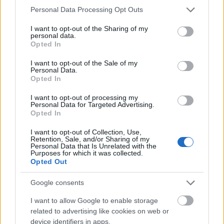
Please note that this website/app uses one or more Google
Personal Data Processing Opt Outs
services and may gather and store information including but
not limited to your visit or usage behaviour. You may click to
I want to opt-out of the Sharing of my
personal data.
grant or deny consent to Google and its third-party tags to
Opted In
use your data for below specified purposes in below Google
consent section.
I want to opt-out of the Sale of my
Personal Data.
Opted In
I want to opt-out of processing my
Personal Data for Targeted Advertising.
Opted In
I want to opt-out of Collection, Use,
Retention, Sale, and/or Sharing of my
Personal Data that Is Unrelated with the
Purposes for which it was collected.
Opted Out
Google consents
I want to allow Google to enable storage
related to advertising like cookies on web or
device identifiers in apps.