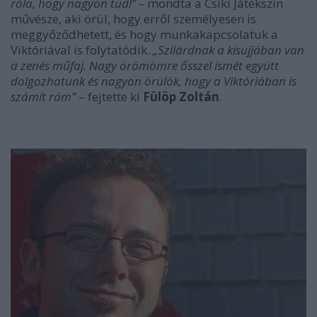
róla, hogy nagyon tud!” –
mondta a Csíki Játékszín
művésze, aki örül, hogy erről személyesen is
meggyőződhetett, és hogy munkakapcsolatuk a
Viktóriával is folytatódik.
„Szilárdnak a kisujjában van
a zenés műfaj. Nagy örömömre ősszel ismét együtt
dolgozhatunk és nagyon örülök, hogy a Viktóriában is
számít rám”
– fejtette ki
Fülöp Zoltán
.