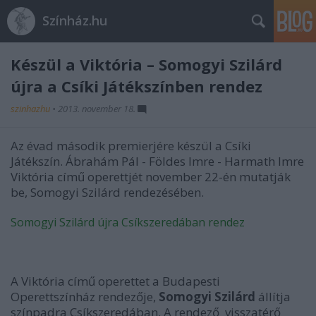
Színház.hu
Készül a Viktória – Somogyi Szilárd
újra a Csíki Játékszínben rendez
szinhazhu
•
2013. november 18.
Az évad második premierjére készül a Csíki
Játékszín. Ábrahám Pál - Földes Imre - Harmath Imre
Viktória című operettjét november 22-én mutatják
be, Somogyi Szilárd rendezésében.
Somogyi Szilárd újra Csíkszeredában rendez
A Viktória című operettet a Budapesti
Operettszínház rendezője,
Somogyi Szilárd
állítja
színpadra Csíkszeredában. A rendező visszatérő