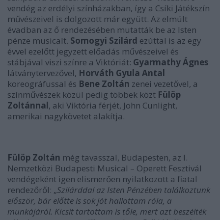
vendég az erdélyi színházakban, így a Csíki Játékszín
művészeivel is dolgozott már együtt. Az elmúlt
évadban az ő rendezésében mutatták be az Isten
pénze musicalt.
Somogyi Szilárd
ezúttal is az egy
évvel ezelőtt jegyzett előadás művészeivel és
stábjával viszi színre a Viktóriát:
Gyarmathy Ágnes
látványtervezővel,
Horváth Gyula Antal
koreográfussal és
Bene Zoltán
zenei vezetővel, a
színművészek közül pedig többek közt
Fülöp
Zoltánnal
, aki Viktória férjét,
John Cunlight,
amerikai nagykövetet alakítja.
Fülöp Zoltán
még tavasszal, Budapesten,
az I.
Nemzetközi Budapesti Musical – Operett Fesztivál
vendégeként igen elismerően nyilatkozott a fiatal
rendezőről:
„
Szilárddal az Isten Pénzében találkoztunk
először, bár előtte is sok jót hallottam róla, a
munkájáról. Kicsit tartottam is tőle, mert azt beszélték