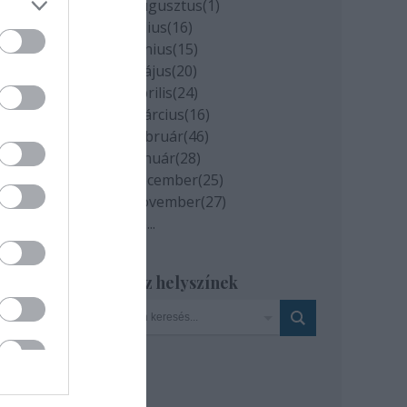
2020 augusztus
(
1
)
2020 július
(
16
)
2020 június
(
15
)
2020 május
(
20
)
2020 április
(
24
)
2020 március
(
16
)
2020 február
(
46
)
2020 január
(
28
)
2019 december
(
25
)
2019 november
(
27
)
Tovább
...
Szinház helyszínek