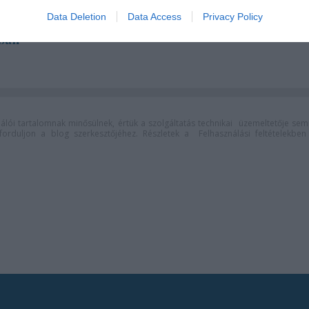
rabok, kortárs
„Csonka évadot zárni nem
Data Deletion
Data Access
Privacy Policy
koncertszínház a
felemelő érzés"
ban
lói tartalomnak minősülnek, értük a
szolgáltatás technikai
üzemeltetője sem
n forduljon a blog szerkesztőjéhez. Részletek a
Felhasználási feltételekben