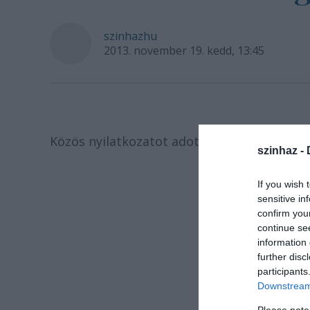
szinhazhu
2013. november 19. kedd, 13:45
Közös nyilatkozatot adott ki a Magyar Szín
szinhaz -
If you wish 
sensitive in
confirm you
continue se
information 
further disc
participants
Downstream 
Please note