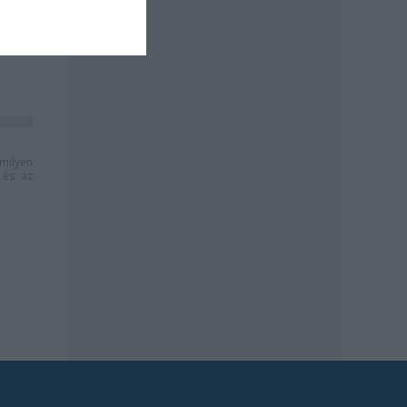
milyen
és az