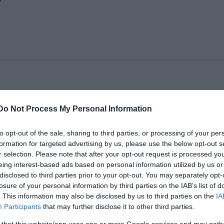
házi Társaság és a Magyar Teátrumi Társaság.
Do Not Process My Personal Information
to opt-out of the sale, sharing to third parties, or processing of your per
formation for targeted advertising by us, please use the below opt-out s
r selection. Please note that after your opt-out request is processed y
eing interest-based ads based on personal information utilized by us or
disclosed to third parties prior to your opt-out. You may separately opt-
losure of your personal information by third parties on the IAB’s list of
. This information may also be disclosed by us to third parties on the
IA
Participants
that may further disclose it to other third parties.
 that this website/app uses one or more Google services and may gath