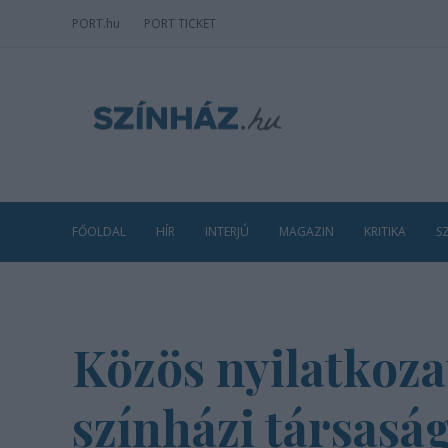
PORT
.hu
PORT TICKET
FŐOLDAL
HÍR
INTERJÚ
MAGAZIN
KRITIKA
S
Közös nyilatkozat
színházi társasá