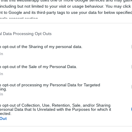
including but not limited to your visit or usage behaviour. You may click 
 to Google and its third-party tags to use your data for below specifi
2013 novemberében (fotó: index.hu)
ogle consent section.
l Data Processing Opt Outs
átrumi Társaság képviselői a tegnap tárgyaltak a P
o opt-out of the Sharing of my personal data.
zi Találkozó szervezésével kapcsolatos kérdésekről.
In
 megrendezendő fesztivál előkészületeit és megbeszé
o opt-out of the Sale of my Personal Data.
In
to opt-out of processing my Personal Data for Targeted
ni hangjukat a napjainkban érezhető fasiszta
ing.
In
st követelnek a könyvégetés és Radnóti Miklós
en. Úgy vélik: mindenkinek össze kell fogni a ross
o opt-out of Collection, Use, Retention, Sale, and/or Sharing
ersonal Data that Is Unrelated with the Purposes for which it
es és antihumánus cselekedetek megakadályozására.
lected.
Out