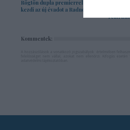
Rögtön dupla premierrel
Kamarada
kezdi az új évadot a Radnóti
drámák, 
Teátrum
Kommentek:
A hozzászólások a
vonatkozó jogszabályok
értelmében felhaszná
felelősséget nem vállal, azokat nem ellenőrzi. Kifogás eseté
adatvédelmi tájékoztatóban
.