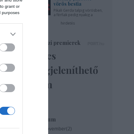
vörös bestia
to grant or
Pikali Gerda talpig vörösben,
ed purposes
a férfiak pedig nyakig a
pácban - az Újszínházban!
hirdetés
Színházi premierek
OSZF
Nincs
lték
megjeleníthető
elem
z
Archívum
2020 november
(
2
)