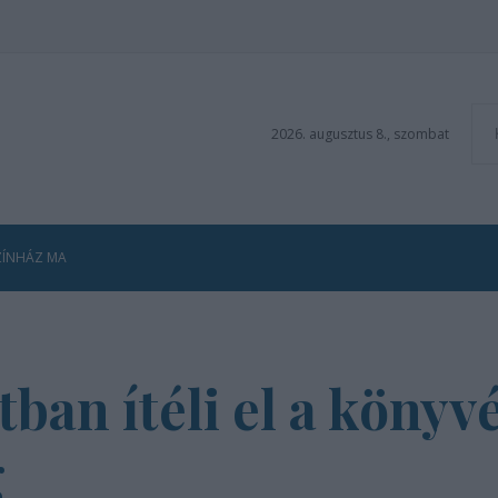
2026. augusztus 8., szombat
ZÍNHÁZ MA
ban ítéli el a könyvé
g