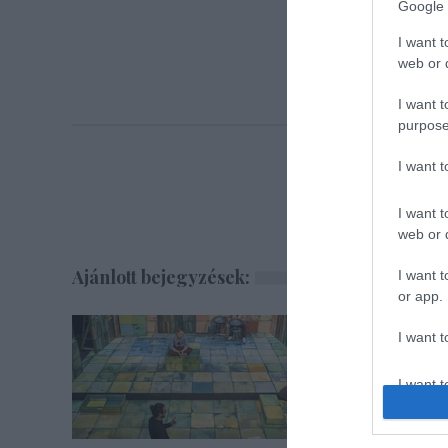
Google 
I want t
web or d
I want t
purpose
I want 
I want t
web or d
Ajánlott bejegyzések:
I want t
or app.
I want t
I want t
authenti