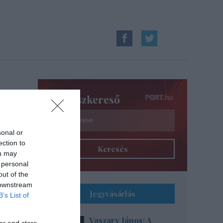
Színészkereső
sonal or
ection to
Keresés
ou may
 personal
out of the
 downstream
Jegyvásárlás
B’s List of
Vaszary János: A
er and store